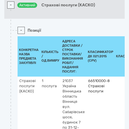
-
Страхові послуги (КАСКО)
Активний
-
Позиції
АДРЕСА
ДОСТАВКИ /
КОНКРЕТНА
СТРОК
КІЛЬКІСТЬ
КЛАСИФІКАТОР
НАЗВА
ПОСТАВКИ/
/
ДК 021:2015
КЛАСИФ
ПРЕДМЕТА
ВИКОНАННЯ
ОД.ВИМІРУ
(CPV)
ЗАКУПІВЛІ
РОБІТ/
НАДАННЯ
ПОСЛУГ:
Страхові
1
21037
66510000-8
послуги
послуга
Україна
Страхові
(КАСКО)
Вінницька
послуги
область
Вінниця
вул.
Сабарівське
шосе,
будинок 7
по 31-12-