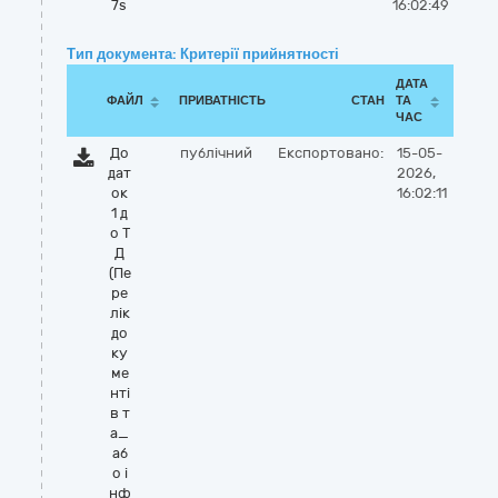
7s
16:02:49
Тип документа: Критерії прийнятності
ДАТА
ФАЙЛ
ПРИВАТНІСТЬ
СТАН
ТА
ЧАС
До
публічний
Експортовано:
15-05-
дат
2026,
ок
16:02:11
1 д
о Т
Д
(Пе
ре
лік
до
ку
ме
нті
в т
а_
аб
о і
нф