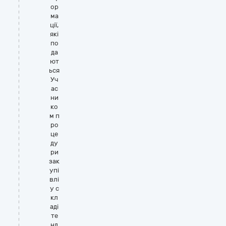
ор
ма
ції,
які
по
да
ют
ься
Уч
ас
ни
ко
м п
ро
це
ду
ри
зак
упі
влі
у с
кл
аді
те
нд