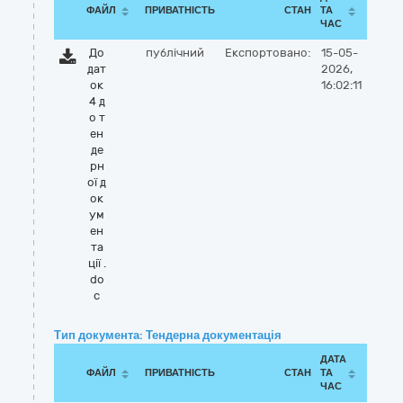
ФАЙЛ
ПРИВАТНІСТЬ
СТАН
ТА
ЧАС
До
публічний
Експортовано:
15-05-
дат
2026,
ок
16:02:11
4 д
о т
ен
де
рн
ої д
ок
ум
ен
та
ції .
do
c
Тип документа: Тендерна документація
ДАТА
ФАЙЛ
ПРИВАТНІСТЬ
СТАН
ТА
ЧАС