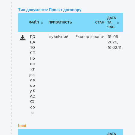
Тип документа: Проект договору
ДАТА
ФАЙЛ
ПРИВАТНІСТЬ
СТАН
ТА
ЧАС
ДО
публічний
Експортовано:
15-05-
ДА
2026,
ТО
16:02:11
К 3
Пр
оє
кт
дог
ов
ор
у К
АС
КО.
do
c
Інші
ДАТА