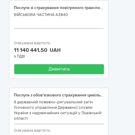
Послуги зі страхування повітряного транспорту та цивільної відповідальності власників повітряного транспорту
ВІЙСЬКОВА ЧАСТИНА А3840
Очікувана вартість
11 140 441,50 UAH
з ПДВ
Дивитись
Послуги з обов’язкового страхування цивільно-правової відповідальності власників наземних транспортних засобів
8 державний пожежно-рятувальний загін
Головного управління Державної служби
України з надзвичайних ситуацій у Львівській
області
Очікувана вартість