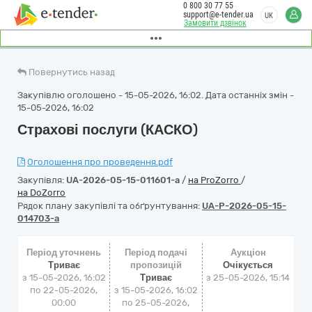
0 800 30 77 55
support@e-tender.ua
UK
Замовити дзвінок
Повернутись назад
Закупівлю оголошено - 15-05-2026, 16:02. Дата останніх змін -
15-05-2026, 16:02
Страхові послуги (КАСКО)
Оголошення про проведення.pdf
Закупівля:
UA-2026-05-15-011601-a
/
на ProZorro
/
на DoZorro
Рядок плану закупівлі та обґрунтування:
UA-P-2026-05-15-
014703-a
Період уточнень
Період подачі
Аукціон
Триває
пропозицій
Очікується
з 15-05-2026, 16:02
Триває
з
25-05-2026, 15:14
по 22-05-2026,
з 15-05-2026, 16:02
00:00
по 25-05-2026,