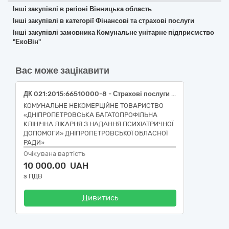
Інші закупівлі в регіоні Вінницька область
Інші закупівлі в категорії Фінансові та страхові послуги
Інші закупівлі замовника Комунальне унітарне підприємство
"ЕкоВін"
Вас може зацікавити
ДК 021:2015:66510000-8 - Страхові послуги (Послуги на обов’язкове страхування цивільно-правової відповідальності власників наземних транспортних засобів)
КОМУНАЛЬНЕ НЕКОМЕРЦІЙНЕ ТОВАРИСТВО
«ДНІПРОПЕТРОВСЬКА БАГАТОПРОФІЛЬНА
КЛІНІЧНА ЛІКАРНЯ З НАДАННЯ ПСИХІАТРИЧНОЇ
ДОПОМОГИ» ДНІПРОПЕТРОВСЬКОЇ ОБЛАСНОЇ
РАДИ»
Очікувана вартість
10 000,00 UAH
з ПДВ
Дивитись