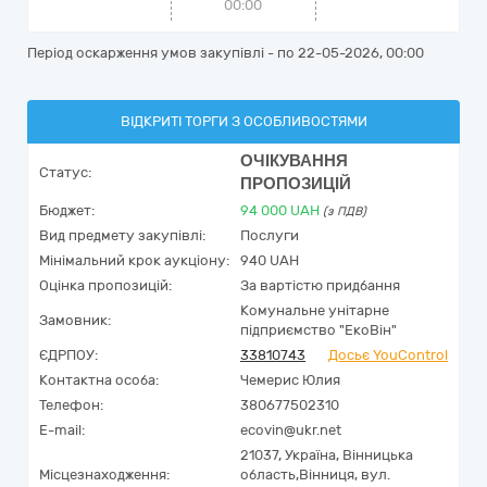
00:00
Період оскарження умов закупівлі - по
22-05-2026, 00:00
ВІДКРИТІ ТОРГИ З ОСОБЛИВОСТЯМИ
ОЧІКУВАННЯ
Статус:
ПРОПОЗИЦІЙ
Бюджет:
94 000
UAH
(з ПДВ)
Вид предмету закупівлі:
Послуги
Мінімальний крок аукціону:
940 UAH
Оцінка пропозицій:
За вартістю придбання
Комунальне унітарне
Замовник:
підприємство "ЕкоВін"
ЄДРПОУ:
33810743
Досьє YouControl
Контактна особа:
Чемерис Юлия
Телефон:
380677502310
E-mail:
ecovin@ukr.net
21037,
Україна
,
Вінницька
Місцезнаходження:
область,
Вінниця,
вул.