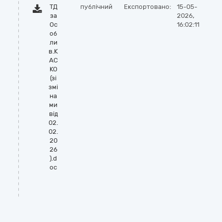
ТД
публічний
Експортовано:
15-05-
за
2026,
Ос
16:02:11
об
ли
в.К
АС
КО
(зі
змі
на
ми
від
02.
02.
20
26
).d
oc