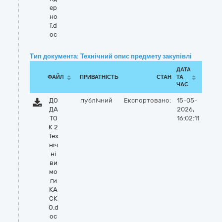
ер
но
ї.d
oc
Тип документа: Технічний опис предмету закупівлі
ДАТА
ФАЙЛ
ПРИВАТНІСТЬ
СТАН
ТА
ЧАС
ДО
публічний
Експортовано:
15-05-
ДА
2026,
ТО
16:02:11
К 2
Тех
ніч
ні
ви
мо
ги
КА
СК
О.d
oc