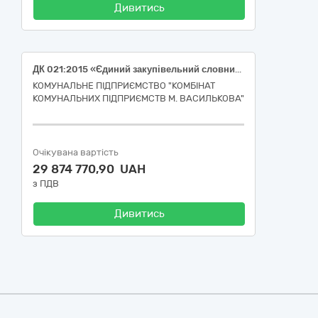
Дивитись
ДК 021:2015 «Єдиний закупівельний словник», код CPV 66110000-4 «Банківські послуги» (Послуги у сфері фінансового лізингу)
КОМУНАЛЬНЕ ПІДПРИЄМСТВО "КОМБІНАТ
КОМУНАЛЬНИХ ПІДПРИЄМСТВ М. ВАСИЛЬКОВА"
Очікувана вартість
29 874 770,90 UAH
з ПДВ
Дивитись