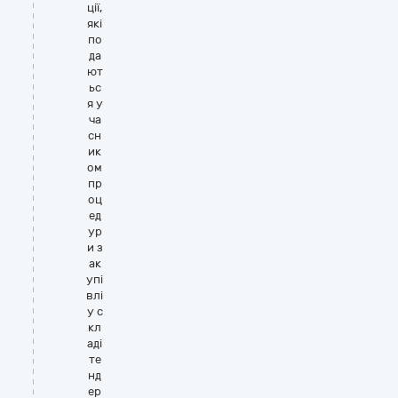
ції,
які
по
да
ют
ьс
я у
ча
сн
ик
ом
пр
оц
ед
ур
и з
ак
упі
влі
у с
кл
аді
те
нд
ер