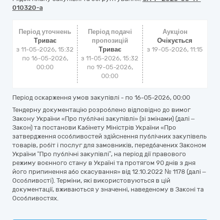
010320-a
Період уточнень
Період подачі
Аукціон
Триває
пропозицій
Очікується
з 11-05-2026, 15:32
Триває
з
19-05-2026, 11:15
по 16-05-2026,
з 11-05-2026, 15:32
00:00
по 19-05-2026,
00:00
Період оскарження умов закупівлі - по
16-05-2026, 00:00
Тендерну документацію розроблено відповідно до вимог
Закону України «Про публічні закупівлі» (зі змінами) (далі –
Закон) та постанови Кабінету Міністрів України «Про
затвердження особливостей здійснення публічних закупівель
товарів, робіт і послуг для замовників, передбачених Законом
України “Про публічні закупівлі”, на період дії правового
режиму воєнного стану в Україні та протягом 90 днів з дня
його припинення або скасування» від 12.10.2022 № 1178 (далі –
Особливості). Терміни, які використовуються в цій
документації, вживаються у значенні, наведеному в Законі та
Особливостях.