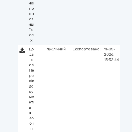
ної
пр
оп
оз
иці
ї.d
oc
x
До
публічний
Експортовано:
11-05-
да
2026,
то
15:32:44
к 5
Пе
ре
лік
до
ку
ме
нті
в т
а_
аб
о і
н