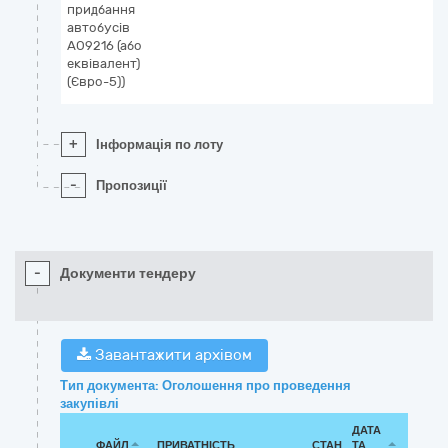
придбання
автобусів
АО9216 (або
еквівалент)
(Євро-5))
+
Інформація по лоту
-
Пропозиції
-
Документи тендеру
Завантажити архівом
Тип документа: Оголошення про проведення
закупівлі
ДАТА
ФАЙЛ
ПРИВАТНІСТЬ
СТАН
ТА