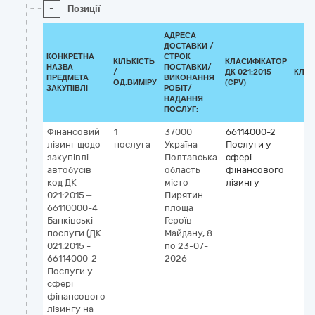
-
Позиції
АДРЕСА
ДОСТАВКИ /
КОНКРЕТНА
СТРОК
КІЛЬКІСТЬ
КЛАСИФІКАТОР
НАЗВА
ПОСТАВКИ/
/
ДК 021:2015
КЛАС
ПРЕДМЕТА
ВИКОНАННЯ
ОД.ВИМІРУ
(CPV)
ЗАКУПІВЛІ
РОБІТ/
НАДАННЯ
ПОСЛУГ:
Фінансовий
1
37000
66114000-2
лізинг щодо
послуга
Україна
Послуги у
закупівлі
Полтавська
сфері
автобусів
область
фінансового
код ДК
місто
лізингу
021:2015 –
Пирятин
66110000-4
площа
Банківські
Героїв
послуги (ДК
Майдану, 8
021:2015 -
по 23-07-
66114000-2
2026
Послуги у
сфері
фінансового
лізингу на