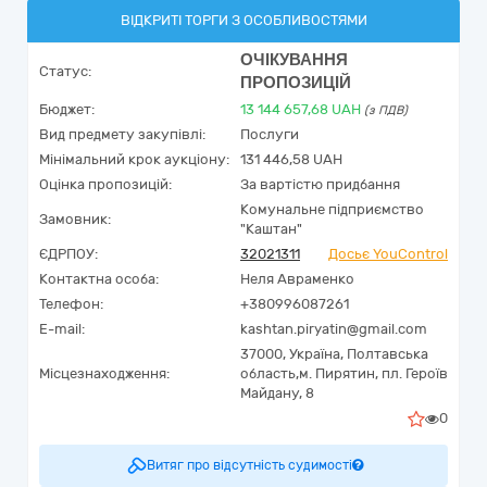
ВІДКРИТІ ТОРГИ З ОСОБЛИВОСТЯМИ
ОЧІКУВАННЯ
Статус:
ПРОПОЗИЦІЙ
Бюджет:
13 144 657,68
UAH
(з ПДВ)
Вид предмету закупівлі:
Послуги
Мінімальний крок аукціону:
131 446,58 UAH
Оцінка пропозицій:
За вартістю придбання
Комунальне підприємство
Замовник:
"Каштан"
ЄДРПОУ:
32021311
Досьє YouControl
Контактна особа:
Неля Авраменко
Телефон:
+380996087261
E-mail:
kashtan.piryatin@gmail.com
37000,
Україна
,
Полтавська
Місцезнаходження:
область,
м. Пирятин,
пл. Героїв
Майдану, 8
0
Витяг про відсутність судимості