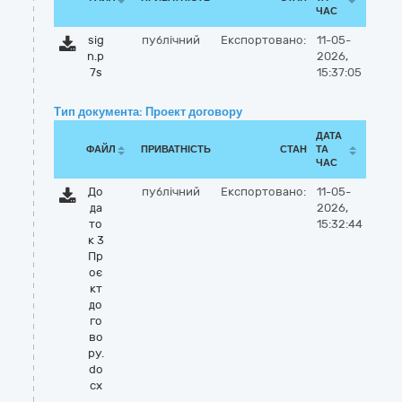
ЧАС
sig
публічний
Експортовано:
11-05-
n.p
2026,
7s
15:37:05
Тип документа: Проект договору
ДАТА
ФАЙЛ
ПРИВАТНІСТЬ
СТАН
ТА
ЧАС
До
публічний
Експортовано:
11-05-
да
2026,
то
15:32:44
к 3
Пр
оє
кт
до
го
во
ру.
do
cx