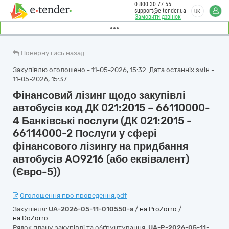
0 800 30 77 55
support@e-tender.ua
UK
Замовити дзвінок
Повернутись назад
Закупівлю оголошено - 11-05-2026, 15:32. Дата останніх змін -
11-05-2026, 15:37
Фінансовий лізинг щодо закупівлі
автобусів код ДК 021:2015 – 66110000-
4 Банківські послуги (ДК 021:2015 -
66114000-2 Послуги у сфері
фінансового лізингу на придбання
автобусів АО9216 (або еквівалент)
(Євро-5))
Оголошення про проведення.pdf
Закупівля:
UA-2026-05-11-010550-a
/
на ProZorro
/
на DoZorro
Рядок плану закупівлі та обґрунтування:
UA-P-2026-05-11-