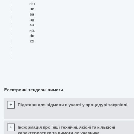
ніч
не
за
вд
ан
ня.
do
cx
Електронні тендерні вимоги
+
Підстави для відмови в участі у процедурі закупівлі
+
Інформація про інші технічні, якісні та кількісні
характеристики та вимоги до учасника