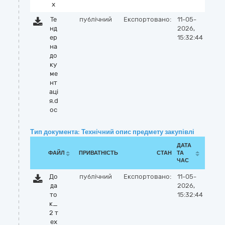
x
Те
публічний
Експортовано:
11-05-
нд
2026,
ер
15:32:44
на
до
ку
ме
нт
аці
я.d
oc
Тип документа: Технічний опис предмету закупівлі
ДАТА
ФАЙЛ
ПРИВАТНІСТЬ
СТАН
ТА
ЧАС
До
публічний
Експортовано:
11-05-
да
2026,
то
15:32:44
к_
2 т
ех