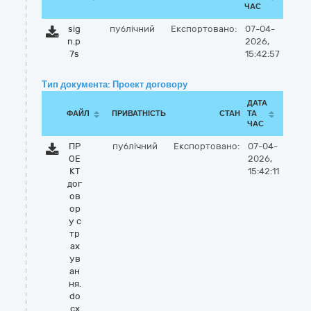
ЧАС
sig
публічний
Експортовано:
07-04-
n.p
2026,
7s
15:42:57
Тип документа: Проект договору
ДАТА
ФАЙЛ
ПРИВАТНІСТЬ
СТАН
ТА
ЧАС
ПР
публічний
Експортовано:
07-04-
ОЕ
2026,
КТ
15:42:11
дог
ов
ор
у с
тр
ах
ув
ан
ня.
do
cx