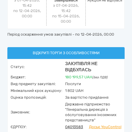
з 07-04-2026,
Завершився
Аукціон не відбувся
15:42
з 07-04-2026,
по 12-04-2026,
15:42
00:00
по 15-04-2026,
00:00
Період оскарження умов закупівлі - по
12-04-2026, 00:00
ВІДКРИТІ ТОРГИ З ОСОБЛИВОСТЯМИ
ЗАКУПІВЛЯ НЕ
Статус:
ВІДБУЛАСЬ
Бюджет:
180 199,57
UAH
(без ПДВ)
Вид предмету закупівлі:
Послуги
Мінімальний крок аукціону:
1 802 UAH
Оцінка пропозицій:
За вартістю придбання
Державне підприємство
"Генеральна дирекція з
Замовник:
обслуговування іноземних
представництв"
ЄДРПОУ:
04013583
Досьє YouControl