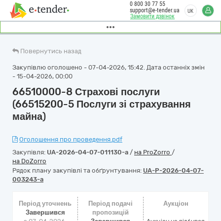
0 800 30 77 55
support@e-tender.ua
UK
Замовити дзвінок
Повернутись назад
Закупівлю оголошено - 07-04-2026, 15:42. Дата останніх змін
- 15-04-2026, 00:00
66510000-8 Страхові послуги
(66515200-5 Послуги зі страхування
майна)
Оголошення про проведення.pdf
Закупівля:
UA-2026-04-07-011130-a
/
на ProZorro
/
на DoZorro
Рядок плану закупівлі та обґрунтування:
UA-P-2026-04-07-
003243-a
Період уточнень
Період подачі
Аукціон
Завершився
пропозицій