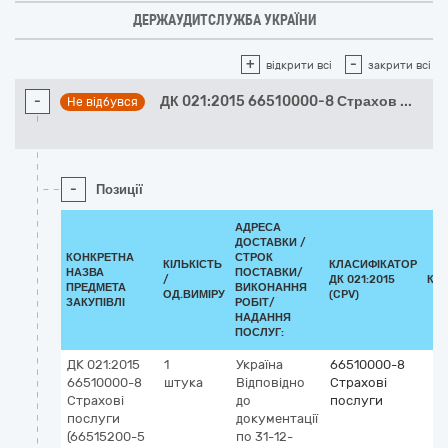
ДЕРЖАУДИТСЛУЖБА УКРАЇНИ
+
-
відкрити всі
закрити всі
-
ДК 021:2015 66510000-8 Страхов
...
Не відбувся
-
Позиції
АДРЕСА
ДОСТАВКИ /
КОНКРЕТНА
СТРОК
КІЛЬКІСТЬ
КЛАСИФІКАТОР
НАЗВА
ПОСТАВКИ/
/
ДК 021:2015
КЛ
ПРЕДМЕТА
ВИКОНАННЯ
ОД.ВИМІРУ
(CPV)
ЗАКУПІВЛІ
РОБІТ/
НАДАННЯ
ПОСЛУГ:
ДК 021:2015
1
Україна
66510000-8
66510000-8
штука
Відповідно
Страхові
Страхові
до
послуги
послуги
документації
(66515200-5
по 31-12-