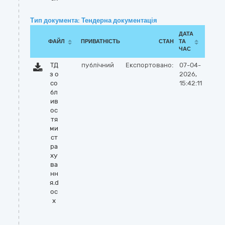
Тип документа: Тендерна документація
ДАТА
ФАЙЛ
ПРИВАТНІСТЬ
СТАН
ТА
ЧАС
ТД
публічний
Експортовано:
07-04-
з о
2026,
со
15:42:11
бл
ив
ос
тя
ми
ст
ра
ху
ва
нн
я.d
oc
x