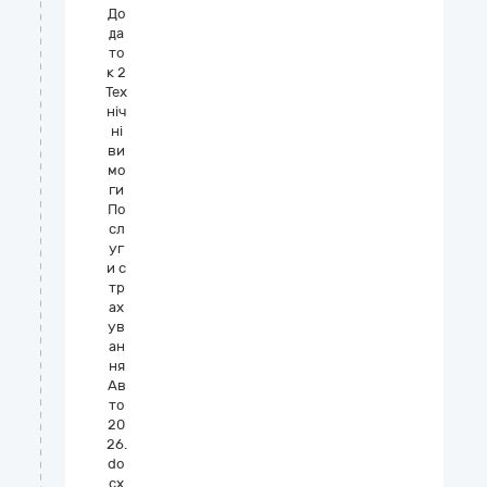
До
да
то
к 2
Тех
ніч
ні
ви
мо
ги
По
сл
уг
и с
тр
ах
ув
ан
ня
Ав
то
20
26.
do
cx