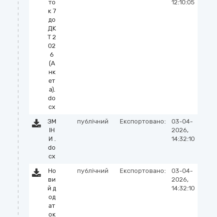
то
12:10:05
к 7
до
ДК
Т 2
02
6
(А
нк
ет
а).
do
cx
ЗМ
публічний
Експортовано:
03-04-
ІН
2026,
И .
14:32:10
do
cx
Но
публічний
Експортовано:
03-04-
ви
2026,
й д
14:32:10
од
ат
ок