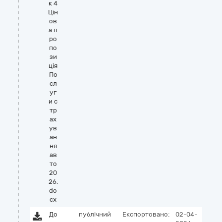
к 4
Цін
ов
а п
ро
по
зи
ція
По
сл
уг
и с
тр
ах
ув
ан
ня
ав
то
20
26.
do
cx
До
публічний
Експортовано:
02-04-