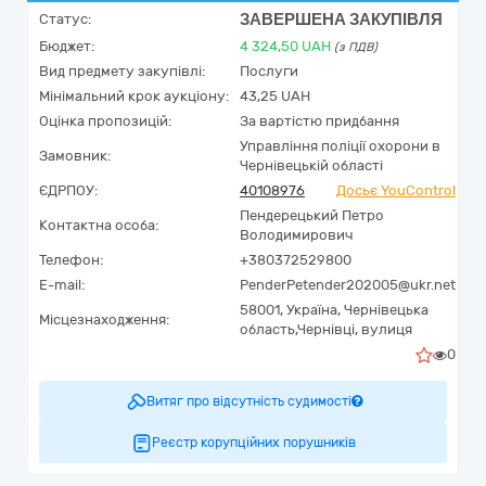
ЗАВЕРШЕНА ЗАКУПІВЛЯ
Статус:
Бюджет:
4 324,50
UAH
(з ПДВ)
Вид предмету закупівлі:
Послуги
Мінімальний крок аукціону:
43,25 UAH
Оцінка пропозицій:
За вартістю придбання
Управління поліції охорони в
Замовник:
Чернівецькій області
ЄДРПОУ:
40108976
Досьє YouControl
Пендерецький Петро
Контактна особа:
Володимирович
Телефон:
+380372529800
E-mail:
PenderPetender202005@ukr.net
58001,
Україна
,
Чернівецька
Місцезнаходження:
область,
Чернівці,
вулиця
0
Витяг про відсутність судимості
Реєстр корупційних порушників