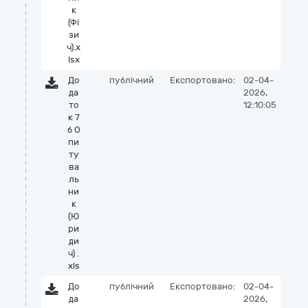
к
(Фі
зи
ч).x
lsx
До
публічний
Експортовано:
02-04-
да
2026,
то
12:10:05
к 7
б О
пи
ту
ва
ль
ни
к
(Ю
ри
ди
ч) .
xls
До
публічний
Експортовано:
02-04-
да
2026,