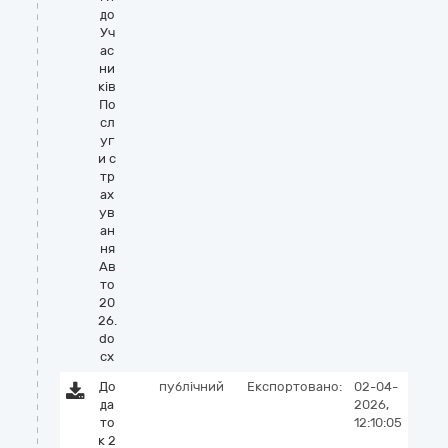
до
Уч
ас
ни
ків
По
сл
уг
и с
тр
ах
ув
ан
ня
Ав
то
20
26.
do
cx
До
публічний
Експортовано:
02-04-
да
2026,
то
12:10:05
к 2