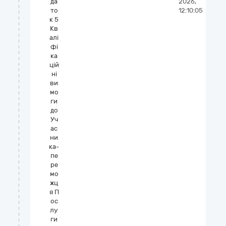
да
2026,
то
12:10:05
к 5
Кв
алі
фі
ка
цій
ні
ви
мо
ги
до
Уч
ас
ни
ка-
пе
ре
мо
жц
я П
ос
лу
ги