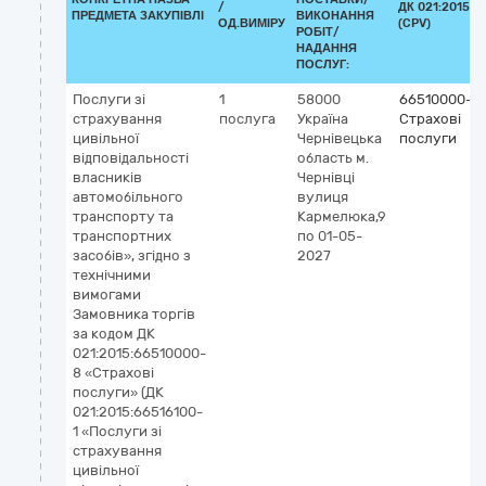
/
ДК 021:2015
ПРЕДМЕТА ЗАКУПІВЛІ
ВИКОНАННЯ
ОД.ВИМІРУ
(CPV)
РОБІТ/
НАДАННЯ
ПОСЛУГ:
Послуги зі
1
58000
66510000-8
страхування
послуга
Україна
Страхові
цивільної
Чернівецька
послуги
відповідальності
область
м.
власників
Чернівці
автомобільного
вулиця
транспорту та
Кармелюка,9
транспортних
по 01-05-
засобів», згідно з
2027
технічними
вимогами
Замовника торгів
за кодом ДК
021:2015:66510000-
8 «Страхові
послуги» (ДК
021:2015:66516100-
1 «Послуги зі
страхування
цивільної