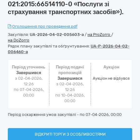
021:2015:66514110-0 «Послуги зі
страхування транспортних засобів»).
Оголошення про проведення.pdf
Закупівля:
UA-2026-04-02-005603-a
/
на ProZorro
/
на DoZorro
Рядок плану закупівлі та обґрунтування:
UA-P-2026-04-02-
006460-a
Період уточнень
Період подачі
Аукціон
Завершився
пропозицій
з 02-04-2026,
Завершився
Аукціон не відбувся
12:26
з 02-04-2026,
по 07-04-2026,
12:26
00:00
по 10-04-2026,
00:00
Період оскарження умов закупівлі - по
07-04-2026, 00:00
ВІДКРИТІ ТОРГИ З ОСОБЛИВОСТЯМИ