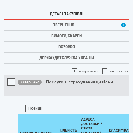
ДЕТАЛІ ЗАКУПІВЛІ
ЗВЕРНЕННЯ
1
ВИМОГИ/СКАРГИ
DOZORRO
ДЕРЖАУДИТСЛУЖБА УКРАЇНИ
+
-
відкрити всі
закрити всі
-
Послуги зі страхування цивільн
...
Завершено
-
Позиції
АДРЕСА
ДОСТАВКИ /
СТРОК
КІЛЬКІСТЬ
КЛАСИФІКАТО
КОНКРЕТНА НАЗВА
ПОСТАВКИ/