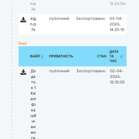
n.p
12:26:56
7s
sig
публічний
Експортовано:
03-04-
n.p
2026,
7s
14:35:10
Інші
ДАТА
ФАЙЛ
ПРИВАТНІСТЬ
СТАН
ТА
ЧАС
До
публічний
Експортовано:
02-04-
да
2026,
то
12:10:05
к 1
Кв
алі
фі
ка
цій
ні
ви
мо
ги