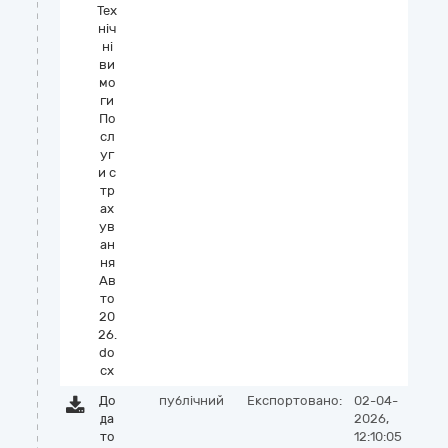
Тех
ніч
ні
ви
мо
ги
По
сл
уг
и с
тр
ах
ув
ан
ня
Ав
то
20
26.
do
cx
До
публічний
Експортовано:
02-04-
да
2026,
то
12:10:05