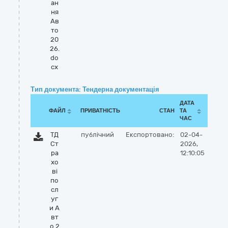
ан
ня
Ав
то
20
26.
do
cx
Тип документа: Тендерна документація
ДАТА
ФАЙЛ
ПРИВАТНІСТЬ
СТАН
ТА
ЧАС
ТД
публічний
Експортовано:
02-04-
Ст
2026,
ра
12:10:05
хо
ві
по
сл
уг
и А
вт
о 2