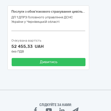
Послуги з обов’язкового страхування цивільно-правової відповідальності власників наземних транспортних засобів
ДП 1 ДПРЗ Головного управління ДСНС
України у Чернівецькій області
Очікувана вартість
52 455,33 UAH
без ПДВ
Дивитись
СЛІДКУЙТЕ ЗА НАМИ: