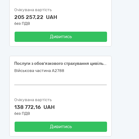
Очікувана вартість
205 257,22 UAH
без ПДВ
Дивитись
Послуги з обов’язкового страхування цивільно-правової відповідальності власників наземних транспортних засобів (ДК 021:2015:66510000-8 Страхові послуги)
Військова частина А2788
Очікувана вартість
138 772,16 UAH
без ПДВ
Дивитись