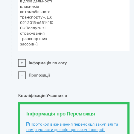
відповідальності
власників
автомобільного
транспорту»; ДК
021:2015:66514110-
0 «Послуги зі
страхування
транспортних
засобів»).
+
Інформація по лоту
-
Пропозиції
Кваліфікація Учасників
Інформація про Переможця
Протокол визначення переможця закупівлі та
намір укласти договір про закупівлю.pdf