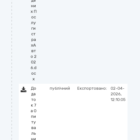
да
ни
х П
ос
лу
ги
ст
ра
хА
вт
о 2
02
6.d
oc
x
До
публічний
Експортовано:
02-04-
да
2026,
то
12:10:05
к 7
а О
пи
ту
ва
ль
ни