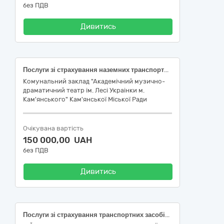
без ПДВ
Дивитись
Послуги зі страхування наземних транспортних засобів (КАСКО)
Комунальний заклад "Академiчний музично-
драматичний театр iм. Лесi Украiнки м.
Кам'янського" Кам'янської Мiської Ради
Очікувана вартість
150 000,00 UAH
без ПДВ
Дивитись
Послуги зі страхування транспортних засобів (66514110-0 Послуги зі страхування транспортних засобів)