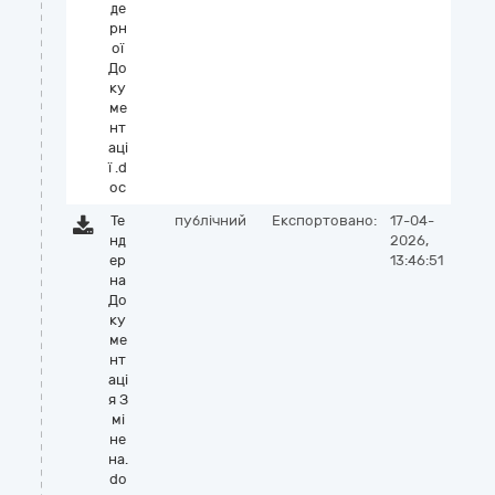
де
рн
ої
До
ку
ме
нт
аці
ї .d
oc
Те
публічний
Експортовано:
17-04-
нд
2026,
ер
13:46:51
на
До
ку
ме
нт
аці
я З
мі
не
на.
do