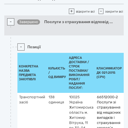
+
-
відкрити всі
закрити всі
-
Послуги з страхування відповід
...
Завершено
-
Позиції
АДРЕСА
ДОСТАВКИ /
КОНКРЕТНА
СТРОК
КІЛЬКІСТЬ
КЛАСИФІКАТОР
НАЗВА
ПОСТАВКИ/
/
ДК 021:2015
К
ПРЕДМЕТА
ВИКОНАННЯ
ОД.ВИМІРУ
(CPV)
ЗАКУПІВЛІ
РОБІТ/
НАДАННЯ
ПОСЛУГ:
Транспортний
138
10025
66512000-2
засіб
одиниця
Україна
Послуги зі
Житомирська
страхування
область
м.
від нещасних
Житомир
випадків і
Вітрука, 11
страхування
по 30-04-
здоров’я