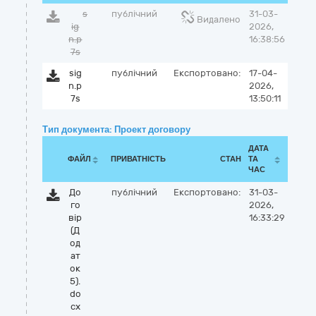
s
публічний
31-03-
Видалено
ig
2026,
n.p
16:38:56
7s
sig
публічний
Експортовано:
17-04-
n.p
2026,
7s
13:50:11
Тип документа: Проект договору
ДАТА
ФАЙЛ
ПРИВАТНІСТЬ
СТАН
ТА
ЧАС
До
публічний
Експортовано:
31-03-
го
2026,
вір
16:33:29
(Д
од
ат
ок
5).
do
cx