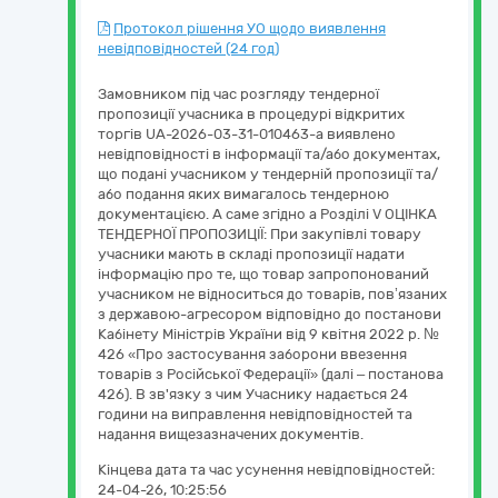
Протокол рішення УО щодо виявлення
невідповідностей (24 год)
Замовником під час розгляду тендерної
пропозиції учасника в процедурі відкритих
торгів UA-2026-03-31-010463-a виявлено
невідповідності в інформації та/або документах,
що подані учасником у тендерній пропозиції та/
або подання яких вимагалось тендерною
документацією. А саме згідно а Розділі V ОЦІНКА
ТЕНДЕРНОЇ ПРОПОЗИЦІЇ: При закупівлі товару
учасники мають в складі пропозиції надати
інформацію про те, що товар запропонований
учасником не відноситься до товарів, пов’язаних
з державою-агресором відповідно до постанови
Кабінету Міністрів України від 9 квітня 2022 р. №
426 «Про застосування заборони ввезення
товарів з Російської Федерації» (далі – постанова
426). В зв'язку з чим Учаснику надається 24
години на виправлення невідповідностей та
надання вищезазначених документів.
Кінцева дата та час усунення невідповідностей:
24-04-26, 10:25:56