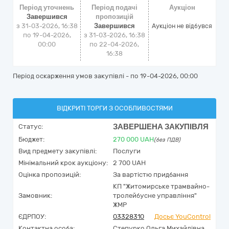
Період уточнень
Період подачі
Аукціон
Завершився
пропозицій
з 31-03-2026, 16:38
Завершився
Аукціон не відбувся
по 19-04-2026,
з 31-03-2026, 16:38
00:00
по 22-04-2026,
16:38
Період оскарження умов закупівлі - по
19-04-2026, 00:00
ВІДКРИТІ ТОРГИ З ОСОБЛИВОСТЯМИ
ЗАВЕРШЕНА ЗАКУПІВЛЯ
Статус:
Бюджет:
270 000
UAH
(без ПДВ)
Вид предмету закупівлі:
Послуги
Мінімальний крок аукціону:
2 700 UAH
Оцінка пропозицій:
За вартістю придбання
КП "Житомирське трамвайно-
Замовник:
тролейбусне управління"
ЖМР
ЄДРПОУ:
03328310
Досьє YouControl
Контактна особа:
Степурко Ольга Михайлівна