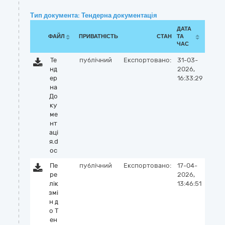
Тип документа: Тендерна документація
ДАТА
ФАЙЛ
ПРИВАТНІСТЬ
СТАН
ТА
ЧАС
Те
публічний
Експортовано:
31-03-
нд
2026,
ер
16:33:29
на
До
ку
ме
нт
аці
я.d
oc
Пе
публічний
Експортовано:
17-04-
ре
2026,
лік
13:46:51
змі
н д
о Т
ен