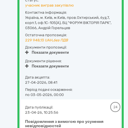
Статус:
учасник виграв закупівлю
Контактна інформація:
Україна
,
м. Київ
,
м.Київ,
пров.Охтирський, буд.7,
корп.1, оф.1С-105(А), БЦ "ФОРУМ ВІКТОРІЯ ПАРК"
,
03066
,
Андрій Горельцев
Остаточна пропозиція:
229 948,13
UAH,
без ПДВ
Документи пропозиції:
Показати документи
Документи рішення:
Показати документи
Дата акцепта:
27-04-2026, 08:41
Період подачі оскарження:
по 03-05-2026, 00:00
Дата публікації:
24
23-04-26, 10:25:56
Повідомлення з вимогою про усунення
невідповідностей