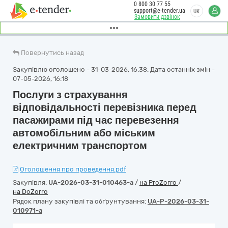
0 800 30 77 55
support@e-tender.ua
UK
Замовити дзвінок
Повернутись назад
Закупівлю оголошено - 31-03-2026, 16:38. Дата останніх змін -
07-05-2026, 16:18
Послуги з страхування
відповідальності перевізника перед
пасажирами під час перевезення
автомобільним або міським
електричним транспортом
Оголошення про проведення.pdf
Закупівля:
UA-2026-03-31-010463-a
/
на ProZorro
/
на DoZorro
Рядок плану закупівлі та обґрунтування:
UA-P-2026-03-31-
010971-a