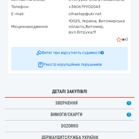
Телефон:
+380679902043
E-mail:
olhastep@ukr.net
10025,
Україна
,
Житомирська
Місцезнаходження:
область,
Житомир,
вул.Вітрука,11
0
Витяг про відсутність судимості
Реєстр корупційних порушників
ДЕТАЛІ ЗАКУПІВЛІ
ЗВЕРНЕННЯ
1
ВИМОГИ/СКАРГИ
1
DOZORRO
ДЕРЖАУДИТСЛУЖБА УКРАЇНИ