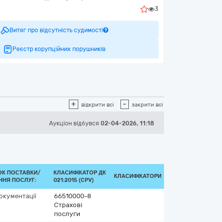
3
Витяг про відсутність судимості
Реєстр корупційних порушників
+
-
відкрити всі
закрити всі
Аукціон відбувся
02-04-2026, 11:18
ОК ПОСТАВКИ/
КЛАСИФІКАТОР ДК
КЛАСИФІКАТОРИ
ННЯ ПОСЛУГ:
021:2015 (CPV)
документації
66510000-8
Страхові
послуги