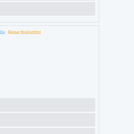
НС»
Досьє YouControl