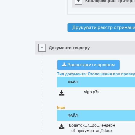
+
Кваліфікаційні критерії
Друкувати реєстр отримани
-
Документи тендеру
Завантажити архівом
Тип документа: Оголошення про провед
ФАЙЛ
sign.p7s
Інші
ФАЙЛ
Додаток_1_до_Тендерн
ої_документації.docx