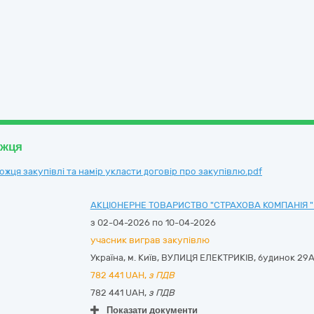
ожця
ця закупівлі та намір укласти договір про закупівлю.pdf
АКЦІОНЕРНЕ ТОВАРИСТВО "СТРАХОВА КОМПАНІЯ "
з 02-04-2026 по 10-04-2026
учасник виграв закупівлю
Україна
,
м. Київ
,
ВУЛИЦЯ ЕЛЕКТРИКІВ, будинок 29
782 441
UAH,
з ПДВ
782 441 UAH,
з ПДВ
Показати документи