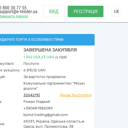
0 800 30 77 55
support@e-tender.ua
ВХІД
РЕЄСТРАЦІЯ
UK
Замовити дзвінок
ВІДКРИТІ ТОРГИ З ОСОБЛИВОСТЯМИ
ЗАВЕРШЕНА ЗАКУПІВЛЯ
1 362 023,33
UAH
(з ПДВ)
купівлі:
Послуги
к аукціону:
6 810,12 UAH
ій:
За вартістю придбання
Комунальне підприємство "Міські
дороги"
32642110
Досьє YouControl
а:
Роман Гладкий
+380487882089
kpmd.trading@gmail.com
65031,
Україна
,
Одеська область,
м.
ня:
Одеса,
вул. Промислова, 38