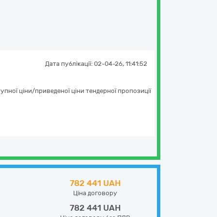
Дата публікації:
02-04-26, 11:41:52
тупної ціни/приведеної ціни тендерної пропозиції
782 441 UAH
Ціна договору
782 441 UAH