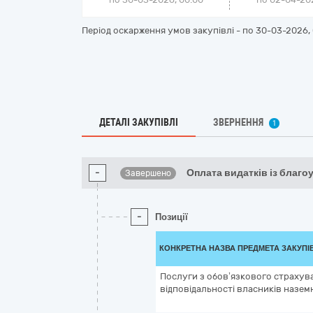
Період оскарження умов закупівлі - по
30-03-2026, 
ДЕТАЛІ ЗАКУПІВЛІ
ЗВЕРНЕННЯ
1
-
Оплата видатків із благ
Завершено
-
Позиції
КОНКРЕТНА НАЗВА ПРЕДМЕТА ЗАКУПІ
Послуги з обов’язкового страхув
відповідальності власників назем