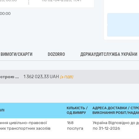
00:00
ВИМОГИ/СКАРГИ
DOZORRO
ДЕРЖАУДИТСЛУЖБА УКРАЇНИ
оустрою
...
1 362 023,33
UAH
(з ПДВ)
КІЛЬКІСТЬ /
АДРЕСА ДОСТАВКИ /
СТР
ВЛІ
ОД.ВИМІРУ
ВИКОНАННЯ РОБІТ/НАДА
ання цивільно-правової
168
Україна
Відповідно до 
них транспортних засобів
послуга
по 31-12-2026