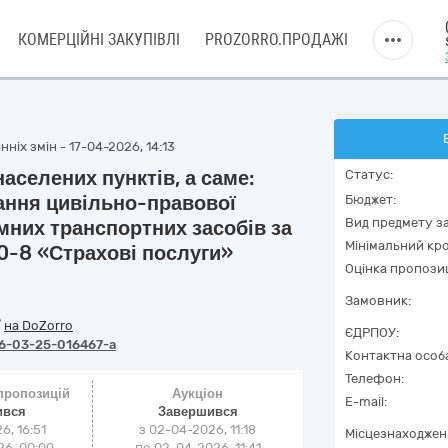
КОМЕРЦІЙНІ ЗАКУПІВЛІ
PROZORRO.ПРОДАЖІ
ніх змін - 17-04-2026, 14:13
аселених пунктів, а саме:
Статус:
вання цивільно-правової
Бюджет:
Вид предмету за
мних транспортних засобів за
Мінімальний кро
0-8 «Страхові послуги»
Оцінка пропозиц
Замовник:
/
на DoZorro
ЄДРПОУ:
6-03-25-016467-a
Контактна особ
Телефон:
 пропозицій
Аукціон
E-mail:
ився
Завершився
6, 16:51
з
02-04-2026, 11:18
Місцезнаходжен
6, 00:00
по
02-04-2026, 11:41