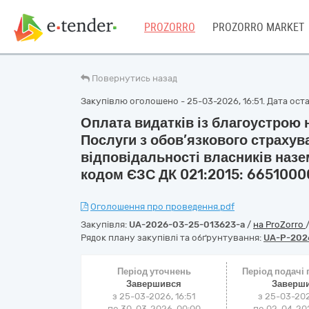
PROZORRO
PROZORRO MARKET
Повернутись назад
Закупівлю оголошено - 25-03-2026, 16:51. Дата остан
Оплата видатків із благоустрою н
Послуги з обов’язкового страху
відповідальності власників назе
кодом ЄЗС ДК 021:2015: 6651000
Оголошення про проведення.pdf
Закупівля:
UA-2026-03-25-013623-a
/
на ProZorro
Рядок плану закупівлі та обґрунтування:
UA-P-202
Період уточнень
Період подачі
Завершився
Заверш
з 25-03-2026, 16:51
з 25-03-202
по 30-03-2026, 00:00
по 02-04-202