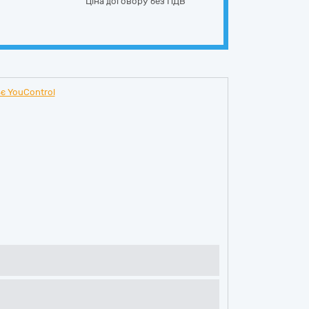
Ціна договору без ПДВ
є YouControl