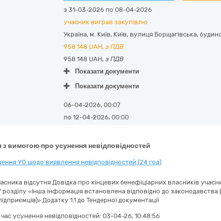
з 31-03-2026 по 08-04-2026
учасник виграв закупівлю
Україна
,
м. Київ
,
Київ,
вулиця Борщагівська, будин
958 148
UAH,
з ПДВ
958 148 UAH,
з ПДВ
Показати документи
Показати документи
06-04-2026, 00:07
по 12-04-2026, 00:00
 з вимогою про усунення невідповідностей
ення УО щодо виявлення невідповідностей (24 год)
часника відсутня Довідка про кінцевих бенефіціарних власників учасн
7 розділу «Інша інформація встановлена відповідно до законодавства 
ідприємців)» Додатку 1.1 до Тендерної документації
а час усунення невідповідностей:
03-04-26, 10:48:56