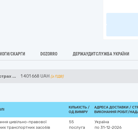
МОГИ/СКАРГИ
DOZORRO
ДЕРЖАУДИТСЛУЖБА УКРАЇНИ
страх
...
1 401 668
UAH
(з ПДВ)
КІЛЬКІСТЬ /
АДРЕСА ДОСТАВКИ /
СТ
ВЛІ
ОД.ВИМІРУ
ВИКОНАННЯ РОБІТ/НАД
ання цивільно-правової
55
Україна
них транспортних засобів
послуга
по 31-12-2026