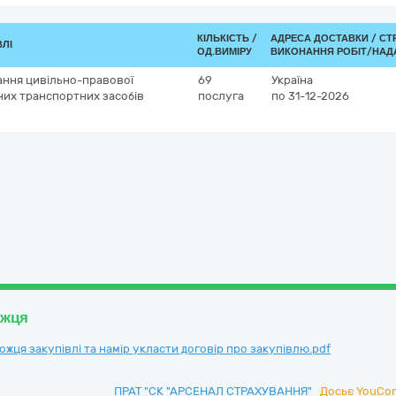
КІЛЬКІСТЬ /
АДРЕСА ДОСТАВКИ /
СТ
ВЛІ
ОД.ВИМІРУ
ВИКОНАННЯ РОБІТ/НАД
ання цивільно-правової
69
Україна
них транспортних засобів
послуга
по 31-12-2026
ожця
ця закупівлі та намір укласти договір про закупівлю.pdf
ПРАТ "СК "АРСЕНАЛ СТРАХУВАННЯ"
Досьє YouCon