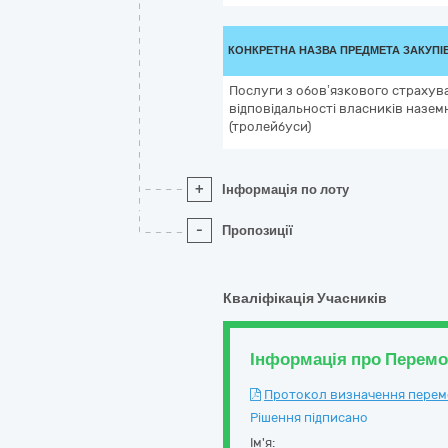
КОНКРЕТНА НАЗВА ПРЕДМЕТА ЗАКУПІ
Послуги з обов’язкового страхув
відповідальності власників назем
(тролейбуси)
+
Інформація по лоту
-
Пропозиції
Кваліфікація Учасників
Інформація про Перем
Протокол визначення перемож
Рішення підписано
Ім'я: