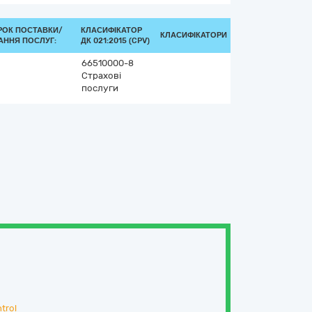
РОК ПОСТАВКИ/
КЛАСИФІКАТОР
КЛАСИФІКАТОРИ
АННЯ ПОСЛУГ:
ДК 021:2015 (CPV)
66510000-8
Страхові
послуги
trol