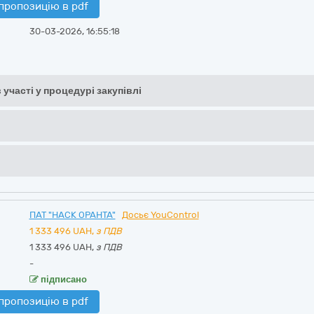
пропозицію в pdf
30-03-2026, 16:55:18
 участі у процедурі закупівлі
ПАТ "НАСК ОРАНТА"
Досьє YouControl
1 333 496
UAH,
з ПДВ
1 333 496 UAH,
з ПДВ
-
підписано
пропозицію в pdf