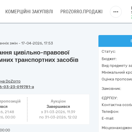
КОМЕРЦІЙНІ ЗАКУПІВЛІ
PROZORRO.ПРОДАЖІ
ніх змін - 17-04-2026, 17:53
вання цивільно-правової
Статус:
мних транспортних засобів
Бюджет:
Вид предмету за
Мінімальний кро
Оцінка пропозиц
/
на DoZorro
6-03-23-019781-a
Замовник:
ЄДРПОУ:
 пропозицій
Аукціон
Контактна особ
ився
Завершився
Телефон:
6, 21:48
з
31-03-2026, 11:39
6, 00:00
по
31-03-2026, 12:02
E-mail:
Місцезнаходжен
00:00