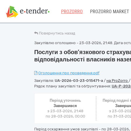
PROZORRO
PROZORRO MARKET
Повернутись назад
Закупівлю оголошено - 23-03-2026, 21:48. Дата остан
Послуги з обов’язкового страху
відповідальності власників назе
Оголошення про проведення.pdf
Закупівля:
UA-2026-03-23-015471-a
/
на ProZorro
Рядок плану закупівлі та обґрунтування:
UA-P-202
Період уточнень
Період подачі
Завершився
Заверш
з 23-03-2026, 21:48
з 23-03-202
по 28-03-2026, 00:00
по 31-03-202
Період оскарження умов закупівлі - по
28-03-2026, 