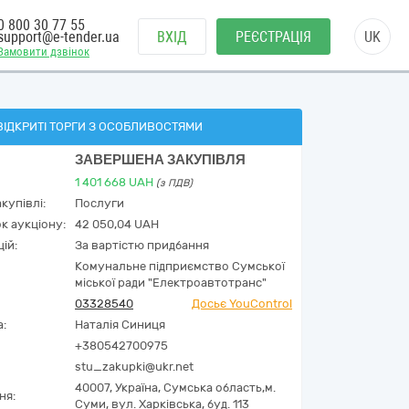
0 800 30 77 55
support@e-tender.ua
ВХІД
РЕЄСТРАЦІЯ
UK
Замовити дзвінок
ВІДКРИТІ ТОРГИ З ОСОБЛИВОСТЯМИ
ЗАВЕРШЕНА ЗАКУПІВЛЯ
1 401 668
UAH
(з ПДВ)
купівлі:
Послуги
к аукціону:
42 050,04 UAH
ій:
За вартістю придбання
Комунальне підприємство Сумської
міської ради "Електроавтотранс"
03328540
Досьє YouControl
а:
Наталія Синиця
+380542700975
stu_zakupki@ukr.net
40007,
Україна
,
Сумська область,
м.
ня:
Суми,
вул. Харківська, буд. 113