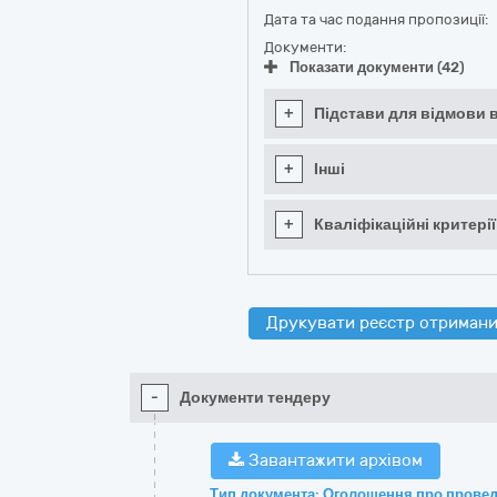
Дата та час подання пропозиції:
Документи:
Показати документи (42)
+
Підстави для відмови в
+
Інші
+
Кваліфікаційні критерії
Друкувати реєстр отримани
-
Документи тендеру
Завантажити архівом
Тип документа: Оголошення про провед