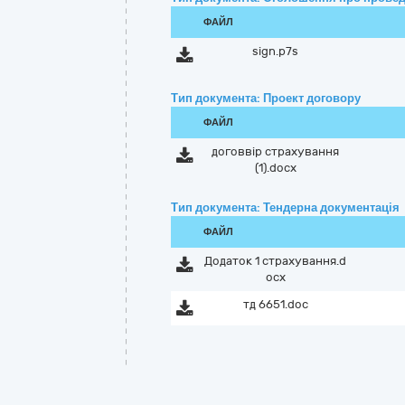
ФАЙЛ
sign.p7s
Тип документа: Проект договору
ФАЙЛ
договвір страхування
(1).docx
Тип документа: Тендерна документація
ФАЙЛ
Додаток 1 страхування.d
ocx
тд 6651.doc