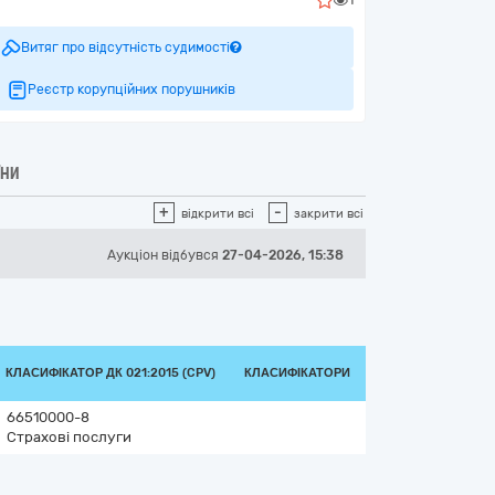
Витяг про відсутність судимості
Реєстр корупційних порушників
ЇНИ
+
-
відкрити всі
закрити всі
Аукціон відбувся
27-04-2026, 15:38
КЛАСИФІКАТОР ДК 021:2015 (CPV)
КЛАСИФІКАТОРИ
66510000-8
Страхові послуги