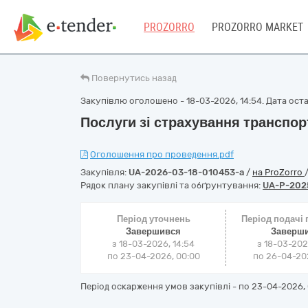
PROZORRO
PROZORRO MARKET
Повернутись назад
Закупівлю оголошено - 18-03-2026, 14:54. Дата оста
Послуги зі страхування транспор
Оголошення про проведення.pdf
Закупівля:
UA-2026-03-18-010453-a
/
на ProZorro
Рядок плану закупівлі та обґрунтування:
UA-P-202
Період уточнень
Період подачі
Завершився
Заверш
з 18-03-2026, 14:54
з 18-03-202
по 23-04-2026, 00:00
по 26-04-202
Період оскарження умов закупівлі - по
23-04-2026, 