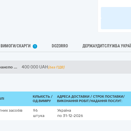
ВИМОГИ/СКАРГИ
DOZORRO
ДЕРЖАУДИТСЛУЖБА УКРА
1
ранспо
...
400 000
UAH
(без ПДВ)
КІЛЬКІСТЬ /
АДРЕСА ДОСТАВКИ /
СТРОК ПОСТАВКИ/
ВЛІ
ОД.ВИМІРУ
ВИКОНАННЯ РОБІТ/НАДАННЯ ПОСЛУГ:
тних засобів
96
Україна
штука
по 31-12-2026