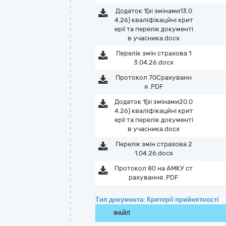
Додаток 1(зі змінами13.0
4.26) кваліфікацйні крит
ерії та перелік документі
в учасника.docx
Перелік змін страхова 1
3.04.26.docx
Протокол 70Срахуванн
я .PDF
Додаток 1(зі змінами20.0
4.26) кваліфікацйні крит
ерії та перелік документі
в учасника.docx
Перелік змін страхова 2
1.04.26.docx
Протокол 80 на АМКУ ст
рахування .PDF
Тип документа: Критерії прийнятності
ФАЙЛ