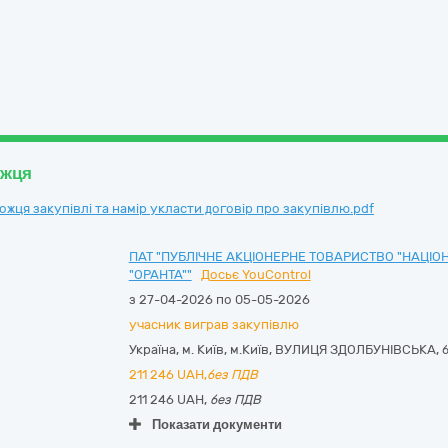
ожця
ця закупівлі та намір укласти договір про закупівлю.pdf
ПАТ "ПУБЛІЧНЕ АКЦІОНЕРНЕ ТОВАРИСТВО "НАЦІ
"ОРАНТА""
Досьє YouControl
з 27-04-2026 по 05-05-2026
учасник виграв закупівлю
Україна
,
м. Київ
,
м.Київ,
ВУЛИЦЯ ЗДОЛБУНІВСЬКА, б
211 246
UAH,
без ПДВ
211 246 UAH,
без ПДВ
Показати документи