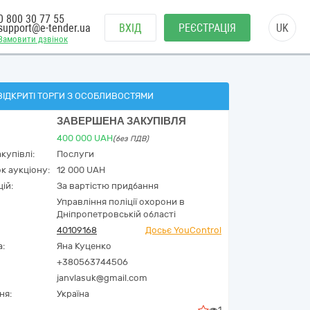
0 800 30 77 55
support@e-tender.ua
ВХІД
РЕЄСТРАЦІЯ
UK
Замовити дзвінок
ВІДКРИТІ ТОРГИ З ОСОБЛИВОСТЯМИ
ЗАВЕРШЕНА ЗАКУПІВЛЯ
400 000
UAH
(без ПДВ)
купівлі:
Послуги
к аукціону:
12 000 UAH
ій:
За вартістю придбання
Управління поліції охорони в
Дніпропетровській області
40109168
Досьє YouControl
а:
Яна Куценко
+380563744506
janvlasuk@gmail.com
ня:
Україна
1