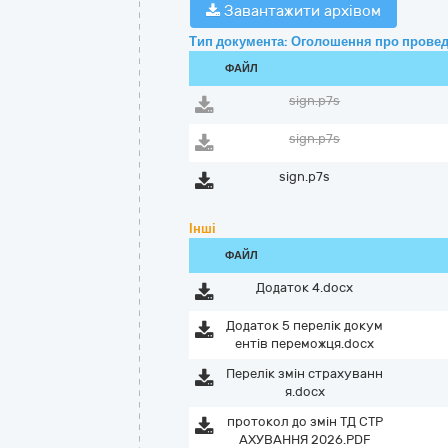
Завантажити архівом
Тип документа: Оголошення про провед
ФАЙЛ
sign.p7s
sign.p7s
sign.p7s
Інші
ФАЙЛ
Додаток 4.docx
Додаток 5 перелік докум
ентів переможця.docx
Перелік змін страхуванн
я.docx
протокол до змін ТД СТР
АХУВАННЯ 2026.PDF