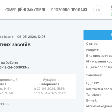
КОМЕРЦІЙНІ ЗАКУПІВЛІ
PROZORRO.ПРОДАЖІ
нніх змін - 08-05-2026, 12:03
тних засобів
Статус:
Бюджет:
Вид предмету за
Мінімальний кро
/
на DoZorro
Оцінка пропозиц
5-12-24-003933-a
Замовник:
 пропозицій
Аукціон
ЄДРПОУ:
ився
Завершився
6, 14:54
з
27-04-2026, 15:38
Контактна особ
6, 10:50
по
27-04-2026, 16:01
Телефон:
E-mail:
00:00
Місцезнаходжен