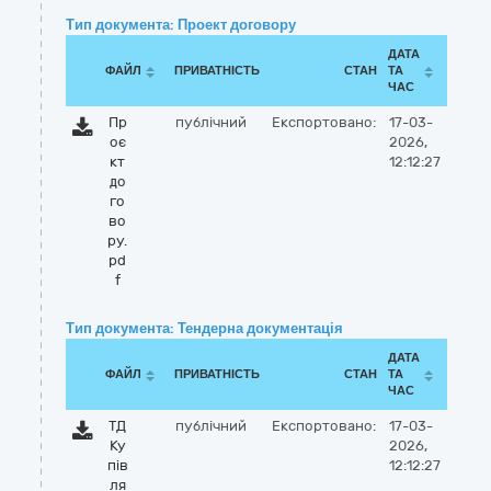
Тип документа: Проект договору
ДАТА
ФАЙЛ
ПРИВАТНІСТЬ
СТАН
ТА
ЧАС
Пр
публічний
Експортовано:
17-03-
оє
2026,
кт
12:12:27
до
го
во
ру.
pd
f
Тип документа: Тендерна документація
ДАТА
ФАЙЛ
ПРИВАТНІСТЬ
СТАН
ТА
ЧАС
ТД
публічний
Експортовано:
17-03-
Ку
2026,
пів
12:12:27
ля