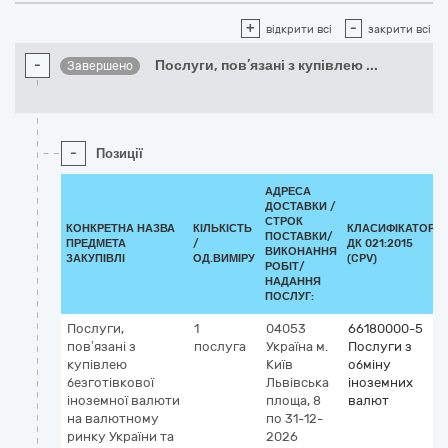
+
-
відкрити всі
закрити всі
-
Послуги, пов’язані з купівлею
...
Завершено
-
Позиції
АДРЕСА
ДОСТАВКИ /
СТРОК
КОНКРЕТНА НАЗВА
КІЛЬКІСТЬ
КЛАСИФІКАТОР
ПОСТАВКИ/
ПРЕДМЕТА
/
ДК 021:2015
ВИКОНАННЯ
ЗАКУПІВЛІ
ОД.ВИМІРУ
(CPV)
РОБІТ/
НАДАННЯ
ПОСЛУГ:
Послуги,
1
04053
66180000-5
пов’язані з
послуга
Україна
м.
Послуги з
купівлею
Київ
обміну
безготівкової
Львівська
іноземних
іноземної валюти
площа, 8
валют
на валютному
по 31-12-
ринку України та
2026