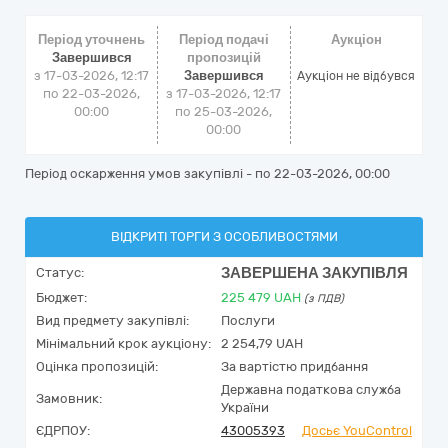
Період уточнень
Період подачі
Аукціон
Завершився
пропозицій
з 17-03-2026, 12:17
Завершився
Аукціон не відбувся
по 22-03-2026,
з 17-03-2026, 12:17
00:00
по 25-03-2026,
00:00
Період оскарження умов закупівлі - по
22-03-2026, 00:00
ВІДКРИТІ ТОРГИ З ОСОБЛИВОСТЯМИ
ЗАВЕРШЕНА ЗАКУПІВЛЯ
Статус:
Бюджет:
225 479
UAH
(з ПДВ)
Вид предмету закупівлі:
Послуги
Мінімальний крок аукціону:
2 254,79 UAH
Оцінка пропозицій:
За вартістю придбання
Державна податкова служба
Замовник:
України
ЄДРПОУ:
43005393
Досьє YouControl