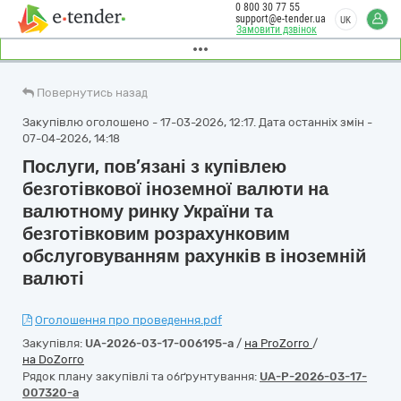
0 800 30 77 55
support@e-tender.ua
UK
Замовити дзвінок
Повернутись назад
Закупівлю оголошено - 17-03-2026, 12:17. Дата останніх змін -
07-04-2026, 14:18
Послуги, пов’язані з купівлею
безготівкової іноземної валюти на
валютному ринку України та
безготівковим розрахунковим
обслуговуванням рахунків в іноземній
валюті
Оголошення про проведення.pdf
Закупівля:
UA-2026-03-17-006195-a
/
на ProZorro
/
на DoZorro
Рядок плану закупівлі та обґрунтування:
UA-P-2026-03-17-
007320-a