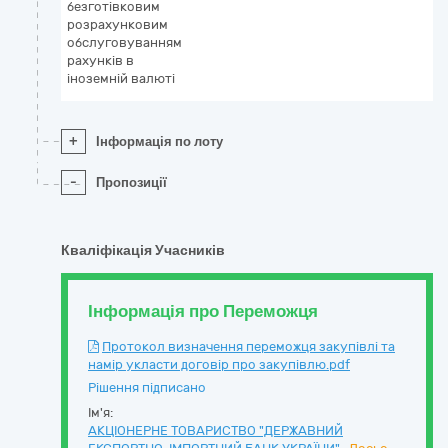
безготівковим
розрахунковим
обслуговуванням
рахунків в
іноземній валюті
+
Інформація по лоту
-
Пропозиції
Кваліфікація Учасників
Інформація про Переможця
Протокол визначення переможця закупівлі та
намір укласти договір про закупівлю.pdf
Рішення підписано
Ім'я:
АКЦІОНЕРНЕ ТОВАРИСТВО "ДЕРЖАВНИЙ