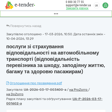
0 800 30 77 55
support@e-tender.ua
UK
Замовити дзвінок
Повернутись назад
Закупівлю оголошено - 17-03-2026, 10:50. Дата останніх змін -
10-04-2026, 13:29
послуги зі страхування
відповідальності на автомобільному
транспорті (відповідальність
перевізника за шкоду, заподіяну життю,
багажу та здоровю пасажирам)
Оголошення про проведення.pdf
Закупівля:
UA-2026-03-17-003400-a
/
на ProZorro
/
на DoZorro
Рядок плану закупівлі та обґрунтування:
UA-P-2026-03-17-
001602-a