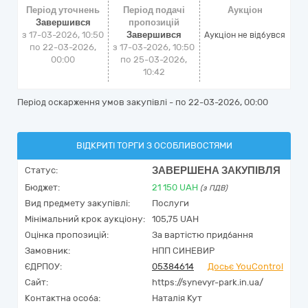
Період уточнень
Період подачі
Аукціон
Завершився
пропозицій
з 17-03-2026, 10:50
Завершився
Аукціон не відбувся
по 22-03-2026,
з 17-03-2026, 10:50
00:00
по 25-03-2026,
10:42
Період оскарження умов закупівлі - по
22-03-2026, 00:00
ВІДКРИТІ ТОРГИ З ОСОБЛИВОСТЯМИ
ЗАВЕРШЕНА ЗАКУПІВЛЯ
Статус:
Бюджет:
21 150
UAH
(з ПДВ)
Вид предмету закупівлі:
Послуги
Мінімальний крок аукціону:
105,75 UAH
Оцінка пропозицій:
За вартістю придбання
Замовник:
НПП СИНЕВИР
ЄДРПОУ:
05384614
Досьє YouControl
Сайт:
https://synevyr-park.in.ua/
Контактна особа:
Наталія Кут