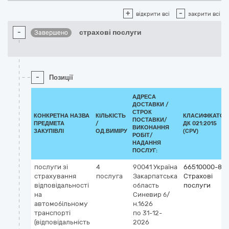
+
-
відкрити всі
закрити всі
-
страхові послуги
Завершено
-
Позиції
АДРЕСА
ДОСТАВКИ /
СТРОК
КОНКРЕТНА НАЗВА
КІЛЬКІСТЬ
КЛАСИФІКАТОР
ПОСТАВКИ/
ПРЕДМЕТА
/
ДК 021:2015
ВИКОНАННЯ
ЗАКУПІВЛІ
ОД.ВИМІРУ
(CPV)
РОБІТ/
НАДАННЯ
ПОСЛУГ:
послуги зі
4
90041
Україна
66510000-8
страхування
послуга
Закарпатська
Страхові
відповідальності
область
послуги
на
Синевир
б/
автомобільному
н.1626
транспорті
по 31-12-
(відповідальність
2026