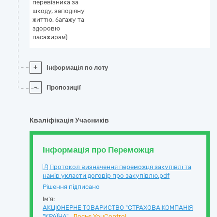
перевізника за
шкоду, заподіяну
життю, багажу та
здоровю
пасажирам)
+
Інформація по лоту
-
Пропозиції
Кваліфікація Учасників
Інформація про Переможця
Протокол визначення переможця закупівлі та
намір укласти договір про закупівлю.pdf
Рішення підписано
Ім'я:
АКЦІОНЕРНЕ ТОВАРИСТВО "СТРАХОВА КОМПАНІЯ
"КРАЇНА"
Досьє YouControl