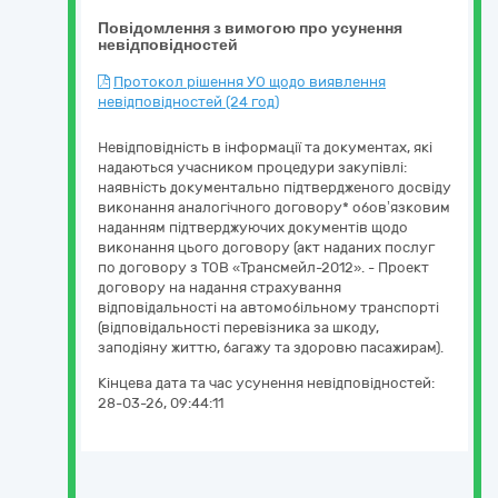
Повідомлення з вимогою про усунення
невідповідностей
Протокол рішення УО щодо виявлення
невідповідностей (24 год)
Невідповідність в інформації та документах, які
надаються учасником процедури закупівлі:
наявність документально підтвердженого досвіду
виконання аналогічного договору* обов’язковим
наданням підтверджуючих документів щодо
виконання цього договору (акт наданих послуг
по договору з ТОВ «Трансмейл-2012». - Проект
договору на надання страхування
відповідальності на автомобільному транспорті
(відповідальності перевізника за шкоду,
заподіяну життю, багажу та здоровю пасажирам).
Кінцева дата та час усунення невідповідностей:
28-03-26, 09:44:11