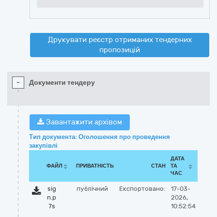
Друкувати реєстр отриманих тендерних
пропозицій
-
Документи тендеру
Завантажити архівом
Тип документа: Оголошення про проведення
закупівлі
ДАТА
ФАЙЛ
ПРИВАТНІСТЬ
СТАН
ТА
ЧАС
sig
публічний
Експортовано:
17-03-
n.p
2026,
7s
10:52:54