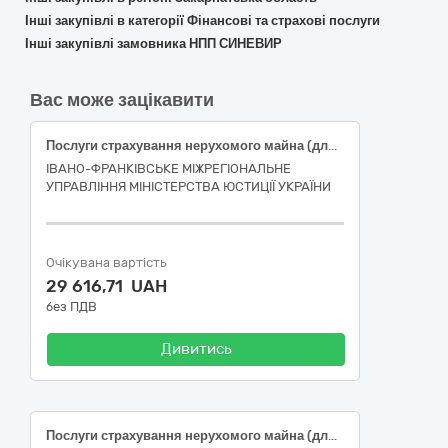
Інші закупівлі в категорії Фінансові та страхові послуги
Інші закупівлі замовника НПП СИНЕВИР
Вас може зацікавити
Послуги страхування нерухомого майна (для структурних підрозділів Івано-Франківського міжрегіонального управління Міністерства юстиції України, які територіально розміщені у Чернівецькій області)
ІВАНО-ФРАНКІВСЬКЕ МІЖРЕГІОНАЛЬНЕ
УПРАВЛІННЯ МІНІСТЕРСТВА ЮСТИЦІЇ УКРАЇНИ
Очікувана вартість
29 616,71 UAH
без ПДВ
Дивитись
Послуги страхування нерухомого майна (для структурних підрозділів Івано-Франківського міжрегіонального управління Міністерства юстиції України, які територіально розміщені в Івано-Франківській області)