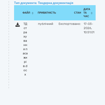
Тип документа: Тендерна документація
ДАТА
ФАЙЛ
ПРИВАТНІСТЬ
СТАН
ТА
ЧАС
ТД
публічний
Експортовано:
17-03-
ст
2026,
ра
10:51:01
ху
ва
нн
я п
аса
жи
рі
в.d
oc
x