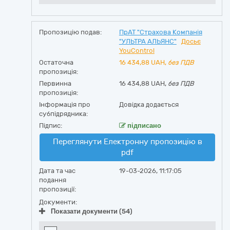
Пропозицію подав:
ПрАТ "Страхова Компанія
"УЛЬТРА АЛЬЯНС"
Досьє
YouControl
Остаточна
16 434,88
UAH,
без ПДВ
пропозиція:
Первинна
16 434,88 UAH,
без ПДВ
пропозиція:
Інформація про
Довідка додається
субпідрядника:
Підпис:
підписано
Переглянути Електронну пропозицію в
pdf
Дата та час
19-03-2026, 11:17:05
подання
пропозиції:
Документи:
Показати документи (54)