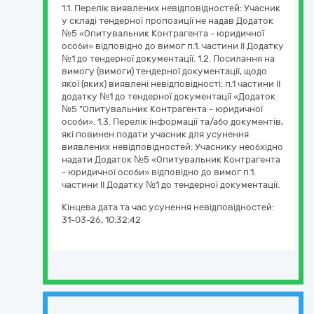
1.1. Перелік виявлених невідповідностей: Учасник
у складі тендерної пропозиції не надав Додаток
№5 «Опитувальник Контрагента - юридичної
особи» відповідно до вимог п.1. частини ІІ Додатку
№1 до тендерної документації. 1.2. Посилання на
вимогу (вимоги) тендерної документації, щодо
якої (яких) виявлені невідповідності: п.1 частини ІІ
додатку №1 до тендерної документації «Додаток
№5 "Опитувальник Контрагента - юридичної
особи». 1.3. Перелік інформації та/або документів,
які повинен подати учасник для усунення
виявлених невідповідностей: Учаснику необхідно
надати Додаток №5 «Опитувальник Контрагента
- юридичної особи» відповідно до вимог п.1.
частини ІІ Додатку №1 до тендерної документації.
Кінцева дата та час усунення невідповідностей:
31-03-26, 10:32:42