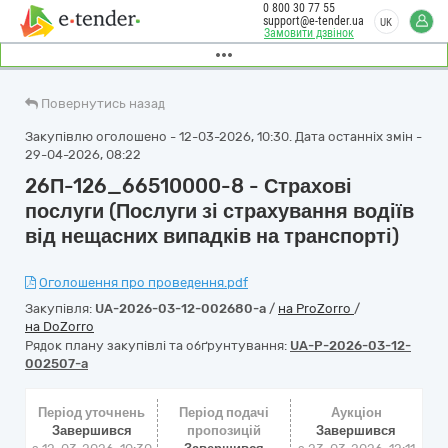
0 800 30 77 55
support@e-tender.ua
UK
Замовити дзвінок
Повернутись назад
Закупівлю оголошено - 12-03-2026, 10:30. Дата останніх змін -
29-04-2026, 08:22
26П-126_66510000-8 - Страхові
послуги (Послуги зі страхування водіїв
від нещасних випадків на транспорті)
Оголошення про проведення.pdf
Закупівля:
UA-2026-03-12-002680-a
/
на ProZorro
/
на DoZorro
Рядок плану закупівлі та обґрунтування:
UA-P-2026-03-12-
002507-a
Період уточнень
Період подачі
Аукціон
Завершився
пропозицій
Завершився