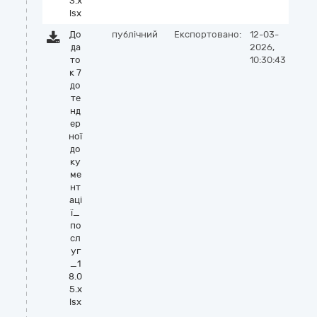
3.x
lsx
До
публічний
Експортовано:
12-03-
да
2026,
то
10:30:43
к 7
до
те
нд
ер
ної
до
ку
ме
нт
аці
ї_
по
сл
уг
_1
8.0
5.x
lsx