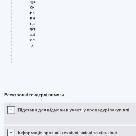
ща
сн
их
ви
па
дкі
в.d
oc
x
Електронні тендерні вимоги
+
Підстави для відмови в участі у процедурі закупівлі
+
Інформація про інші технічні, якісні та кількісні