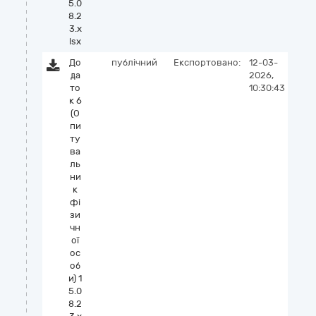
5.0
8.2
3.x
lsx
До
публічний
Експортовано:
12-03-
да
2026,
то
10:30:43
к 6
(О
пи
ту
ва
ль
ни
к
фі
зи
чн
ої
ос
об
и) 1
5.0
8.2