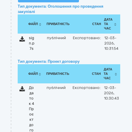
Тип документа: Оголошення про проведення
закупівлі
ДАТА
ФАЙЛ
ПРИВАТНІСТЬ
СТАН
ТА
ЧАС
sig
публічний
Експортовано:
12-03-
n.p
2026,
7s
10:31:54
Тип документа: Проект договору
ДАТА
ФАЙЛ
ПРИВАТНІСТЬ
СТАН
ТА
ЧАС
До
публічний
Експортовано:
12-03-
да
2026,
то
10:30:43
к 4
Пр
оє
кт
до
го