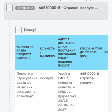
-
66510000-8 - Страхові послуги
...
Завершено
-
Позиції
АДРЕСА
ДОСТАВКИ /
КОНКРЕТНА
СТРОК
КІЛЬКІСТЬ
КЛАСИФІКАТОР
НАЗВА
ПОСТАВКИ/
/
ДК 021:2015
КЛАС
ПРЕДМЕТА
ВИКОНАННЯ
ОД.ВИМІРУ
(CPV)
ЗАКУПІВЛІ
РОБІТ/
НАДАННЯ
ПОСЛУГ:
Послуги зі
1
Україна
66510000-8
страхування
послуга
04053,
Страхові
водіїв від
Київська
послуги
нещасних
область, м.
випадків на
Київ, вул.
транспорті
Кудрявська,
26/28
по 30-06-
2027