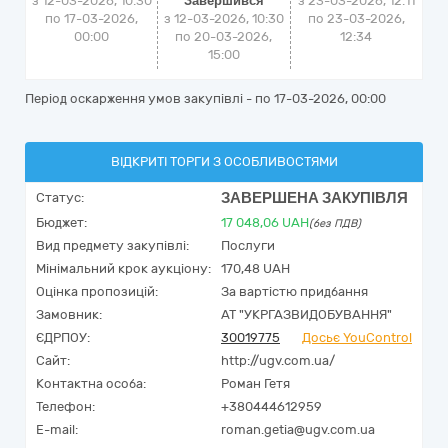
з 12-03-2026, 10:30
Завершився
з
23-03-2026, 12:11
по 17-03-2026,
з 12-03-2026, 10:30
по
23-03-2026,
00:00
по 20-03-2026,
12:34
15:00
Період оскарження умов закупівлі - по
17-03-2026, 00:00
ВІДКРИТІ ТОРГИ З ОСОБЛИВОСТЯМИ
ЗАВЕРШЕНА ЗАКУПІВЛЯ
Статус:
Бюджет:
17 048,06
UAH
(без ПДВ)
Вид предмету закупівлі:
Послуги
Мінімальний крок аукціону:
170,48 UAH
Оцінка пропозицій:
За вартістю придбання
Замовник:
АТ "УКРГАЗВИДОБУВАННЯ"
ЄДРПОУ:
30019775
Досьє YouControl
Сайт:
http://ugv.com.ua/
Контактна особа:
Роман Гетя
Телефон:
+380444612959
E-mail:
roman.getia@ugv.com.ua