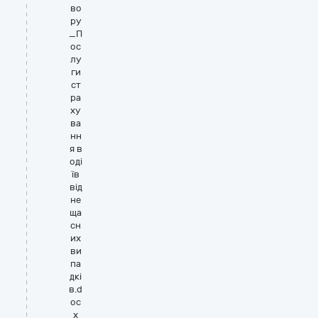
во
ру
_П
ос
лу
ги
ст
ра
ху
ва
нн
я в
оді
їв
від
не
ща
сн
их
ви
па
дкі
в.d
oc
x