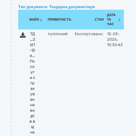
Тип документа: Тендерна документація
ДАТА
ФАЙЛ
ПРИВАТНІСТЬ
СТАН
ТА
ЧАС
ТД
публічний
Експортовано:
12-03-
_2
2026,
6П
10:30:43
-12
6_
По
сл
уг
и с
тр
ах
ув
ан
ня
во
дії
в в
ід
не