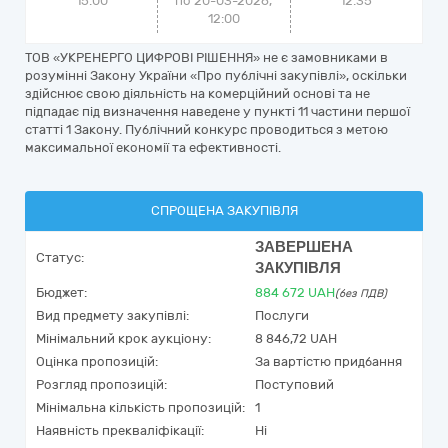
15:00
по 20-03-2026,
12:35
12:00
ТОВ «УКРЕНЕРГО ЦИФРОВІ РІШЕННЯ» не є замовниками в
розумінні Закону України «Про публічні закупівлі», оскільки
здійснює свою діяльність на комерційний основі та не
підпадає під визначення наведене у пункті 11 частини першої
статті 1 Закону. Публічний конкурс проводиться з метою
максимальної економії та ефективності.
СПРОЩЕНА ЗАКУПІВЛЯ
ЗАВЕРШЕНА
Статус:
ЗАКУПІВЛЯ
Бюджет:
884 672
UAH
(без ПДВ)
Вид предмету закупівлі:
Послуги
Мінімальний крок аукціону:
8 846,72 UAH
Оцінка пропозицій:
За вартістю придбання
Розгляд пропозицій:
Поступовий
Мінімальна кількість пропозицій:
1
Наявність прекваліфікації:
Ні