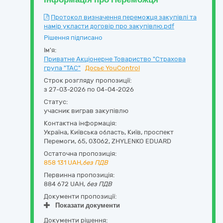
Протокол визначення переможця закупівлі та
намір укласти договір про закупівлю.pdf
Рішення підписано
Ім'я:
Приватне Акціонерне Товариство "Страхова
група "ТАС"
Досьє YouControl
Строк розгляду пропозиції:
з 27-03-2026 по 04-04-2026
Статус:
учасник виграв закупівлю
Контактна інформація:
Україна
,
Київська область
,
Київ,
проспект
Перемоги, 65
,
03062
,
ZHYLENKO EDUARD
Остаточна пропозиція:
858 131
UAH,
без ПДВ
Первинна пропозиція:
884 672 UAH,
без ПДВ
Документи пропозиції:
Показати документи
Документи рішення: