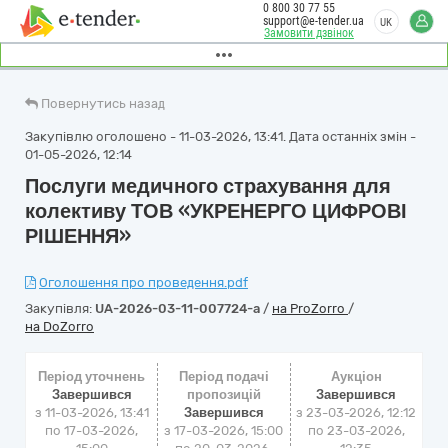
0 800 30 77 55
support@e-tender.ua
UK
Замовити дзвінок
Повернутись назад
Закупівлю оголошено - 11-03-2026, 13:41. Дата останніх змін -
01-05-2026, 12:14
Послуги медичного страхування для
колективу ТОВ «УКРЕНЕРГО ЦИФРОВІ
РІШЕННЯ»
Оголошення про проведення.pdf
Закупівля:
UA-2026-03-11-007724-a
/
на ProZorro
/
на DoZorro
Період уточнень
Період подачі
Аукціон
Завершився
пропозицій
Завершився
з 11-03-2026, 13:41
Завершився
з
23-03-2026, 12:12
по 17-03-2026,
з 17-03-2026, 15:00
по
23-03-2026,