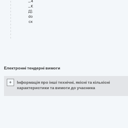
_4
_К
Д).
do
cx
Електронні тендерні вимоги
+
Інформація про інші технічні, якісні та кількісні
характеристики та вимоги до учасника