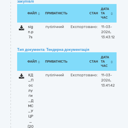
закупівлі
ДАТА
ФАЙЛ
ПРИВАТНІСТЬ
СТАН
ТА
ЧАС
sig
публічний
Експортовано:
11-03-
n.p
2026,
7s
13:43:12
Тип документа: Тендерна документація
ДАТА
ФАЙЛ
ПРИВАТНІСТЬ
СТАН
ТА
ЧАС
КД
публічний
Експортовано:
11-03-
_П
2026,
ос
13:41:42
лу
ги
_Д
МС
_У
ЦР
_
(20