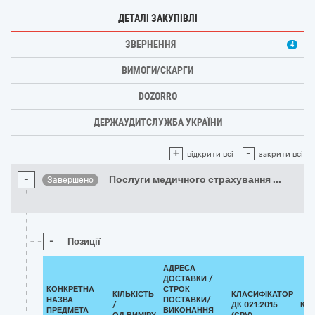
ДЕТАЛІ ЗАКУПІВЛІ
ЗВЕРНЕННЯ
4
ВИМОГИ/СКАРГИ
DOZORRO
ДЕРЖАУДИТСЛУЖБА УКРАЇНИ
+
-
відкрити всі
закрити всі
-
Послуги медичного страхування
...
Завершено
-
Позиції
АДРЕСА
ДОСТАВКИ /
КОНКРЕТНА
СТРОК
КІЛЬКІСТЬ
КЛАСИФІКАТОР
НАЗВА
ПОСТАВКИ/
/
ДК 021:2015
КЛ
ПРЕДМЕТА
ВИКОНАННЯ