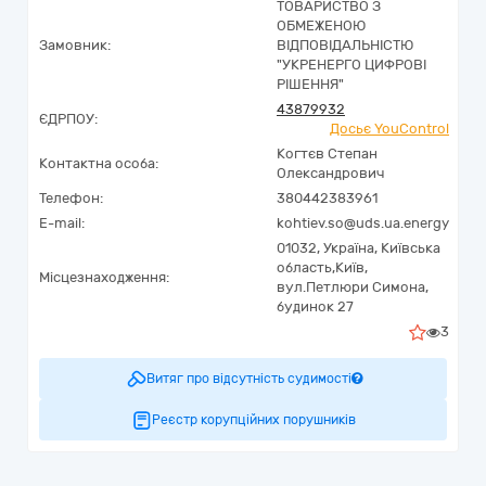
ТОВАРИСТВО З
ОБМЕЖЕНОЮ
Замовник:
ВІДПОВІДАЛЬНІСТЮ
"УКРЕНЕРГО ЦИФРОВІ
РІШЕННЯ"
43879932
ЄДРПОУ:
Досьє YouControl
Когтєв Степан
Контактна особа:
Олександрович
Телефон:
380442383961
E-mail:
kohtiev.so@uds.ua.energy
01032,
Україна
,
Київська
область,
Київ,
Місцезнаходження:
вул.Петлюри Симона,
будинок 27
3
Витяг про відсутність судимості
Реєстр корупційних порушників