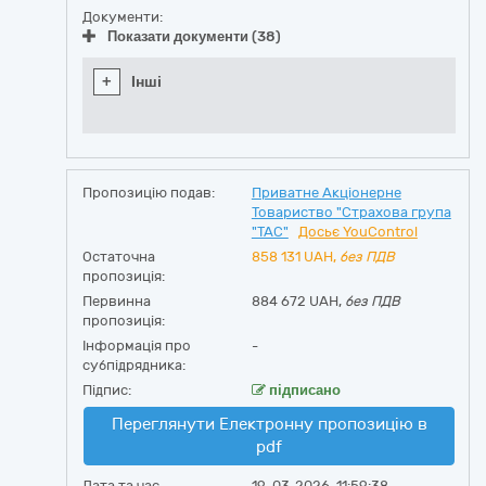
Документи:
Показати документи (38)
+
Інші
Пропозицію подав:
Приватне Акціонерне
Товариство "Страхова група
"ТАС"
Досьє YouControl
Остаточна
858 131
UAH,
без ПДВ
пропозиція:
Первинна
884 672 UAH,
без ПДВ
пропозиція:
Інформація про
-
субпідрядника:
Підпис:
підписано
Переглянути Електронну пропозицію в
pdf
Дата та час
19-03-2026, 11:59:38