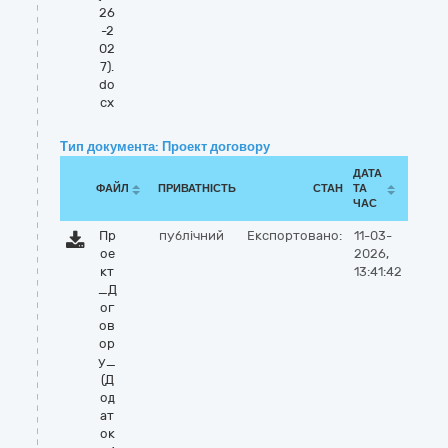
26
-2
02
7).
do
cx
Тип документа: Проект договору
ДАТА
ФАЙЛ
ПРИВАТНІСТЬ
СТАН
ТА
ЧАС
Пр
публічний
Експортовано:
11-03-
ое
2026,
кт
13:41:42
_Д
ог
ов
ор
у_
(Д
од
ат
ок