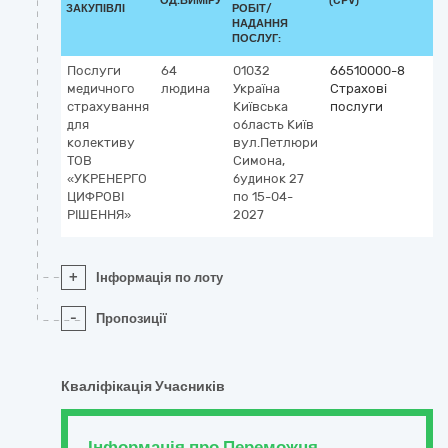
ОД.ВИМІРУ
(CPV)
ЗАКУПІВЛІ
РОБІТ/
НАДАННЯ
ПОСЛУГ:
Послуги
64
01032
66510000-8
медичного
людина
Україна
Страхові
страхування
Київська
послуги
для
область
Київ
колективу
вул.Петлюри
ТОВ
Симона,
«УКРЕНЕРГО
будинок 27
ЦИФРОВІ
по 15-04-
РІШЕННЯ»
2027
+
Інформація по лоту
-
Пропозиції
Кваліфікація Учасників
Інформація про Переможця