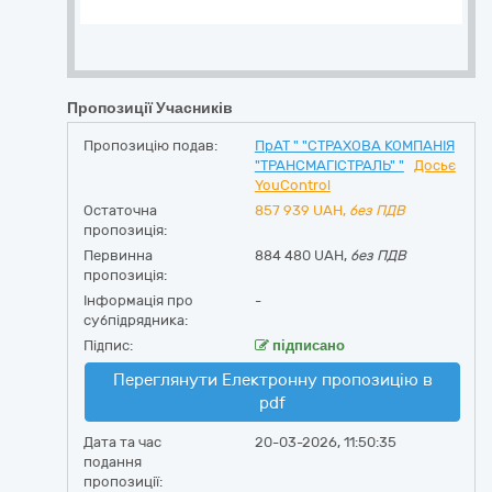
Пропозиції Учасників
Пропозицію подав:
ПрАТ " "СТРАХОВА КОМПАНІЯ
"ТРАНСМАГІСТРАЛЬ" "
Досьє
YouControl
Остаточна
857 939
UAH,
без ПДВ
пропозиція:
Первинна
884 480 UAH,
без ПДВ
пропозиція:
Інформація про
-
субпідрядника:
Підпис:
підписано
Переглянути Електронну пропозицію в
pdf
Дата та час
20-03-2026, 11:50:35
подання
пропозиції: