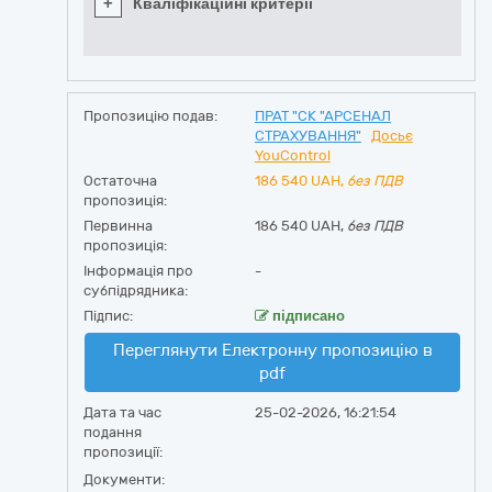
+
Кваліфікаційні критерії
Пропозицію подав:
ПРАТ "СК "АРСЕНАЛ
СТРАХУВАННЯ"
Досьє
YouControl
Остаточна
186 540
UAH,
без ПДВ
пропозиція:
Первинна
186 540 UAH,
без ПДВ
пропозиція:
Інформація про
-
субпідрядника:
Підпис:
підписано
Переглянути Електронну пропозицію в
pdf
Дата та час
25-02-2026, 16:21:54
подання
пропозиції:
Документи: