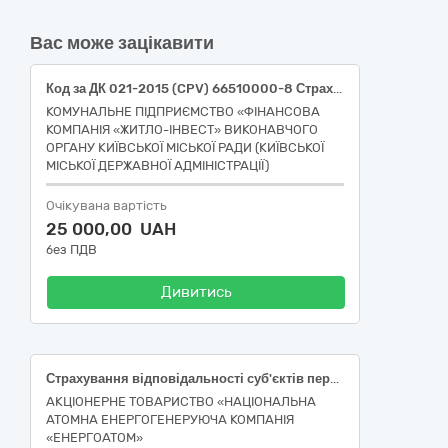
Вас може зацікавити
Код за ДК 021-2015 (CPV) 66510000-8 Страхові послуги (обов’язкове страхування цивільно-правової відповідальності власників наземних транспортних засобів (АВТОЦИВІЛКА))
КОМУНАЛЬНЕ ПІДПРИЄМСТВО «ФІНАНСОВА
КОМПАНІЯ «ЖИТЛО-ІНВЕСТ» ВИКОНАВЧОГО
ОРГАНУ КИЇВСЬКОЇ МІСЬКОЇ РАДИ (КИЇВСЬКОЇ
МІСЬКОЇ ДЕРЖАВНОЇ АДМІНІСТРАЦІЇ)
Очікувана вартість
25 000,00 UAH
без ПДВ
Дивитись
Страхування відповідальності суб'єктів перевезення небезпечних вантажів на випадок настання негативних наслідків під час перевезення небезпечних вантажів
АКЦІОНЕРНЕ ТОВАРИСТВО «НАЦІОНАЛЬНА
АТОМНА ЕНЕРГОГЕНЕРУЮЧА КОМПАНІЯ
«ЕНЕРГОАТОМ»