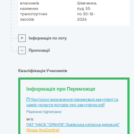
власників
Шевченка,
наземних
буд. 55
транспортних
по 30-12-
засобів
2026
+
Інформація по лоту
-
Пропозиції
Кваліфікація Учасників
Інформація про Переможця
Протокол визначення переможця закупівлі та
намір укласти договір про закупівлю.pdf
Рішення підписано
Ім'я:
ПАТ "НАСК "ОРАНТА" Львівська обласна дирекція"
Досьє YouControl