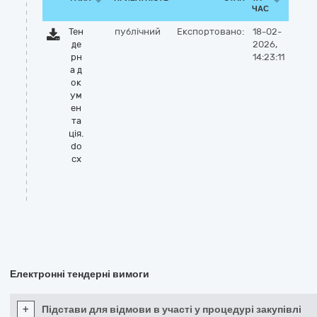
ЧАС
Тен
публічний
Експортовано:
18-02-
де
2026,
рн
14:23:11
а д
ок
ум
ен
та
ція.
do
cx
Електронні тендерні вимоги
+
Підстави для відмови в участі у процедурі закупівлі