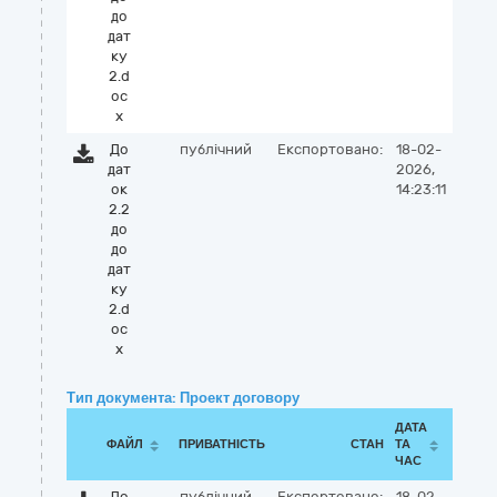
до
дат
ку
2.d
oc
x
До
публічний
Експортовано:
18-02-
дат
2026,
ок
14:23:11
2.2
до
до
дат
ку
2.d
oc
x
Тип документа: Проект договору
ДАТА
ФАЙЛ
ПРИВАТНІСТЬ
СТАН
ТА
ЧАС
До
публічний
Експортовано:
18-02-