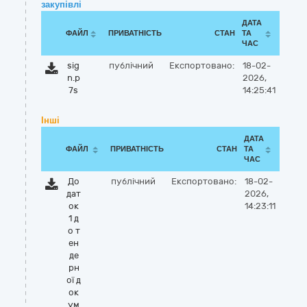
закупівлі
ДАТА
ФАЙЛ
ПРИВАТНІСТЬ
СТАН
ТА
ЧАС
sig
публічний
Експортовано:
18-02-
n.p
2026,
7s
14:25:41
Інші
ДАТА
ФАЙЛ
ПРИВАТНІСТЬ
СТАН
ТА
ЧАС
До
публічний
Експортовано:
18-02-
дат
2026,
ок
14:23:11
1 д
о т
ен
де
рн
ої д
ок
ум