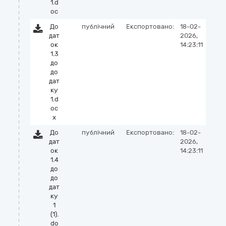
1.d
oc
До
публічний
Експортовано:
18-02-
дат
2026,
ок
14:23:11
1.3
до
до
дат
ку
1.d
oc
x
До
публічний
Експортовано:
18-02-
дат
2026,
ок
14:23:11
1.4
до
до
дат
ку
1
(1).
do