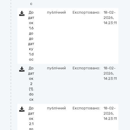
c
До
публічний
Експортовано:
18-02-
дат
2026,
ок
14:23:11
1.6
до
до
дат
ку
1.d
oc
До
публічний
Експортовано:
18-02-
дат
2026,
ок
14:23:11
2
(1).
do
cx
До
публічний
Експортовано:
18-02-
дат
2026,
ок
14:23:11
2.1
до