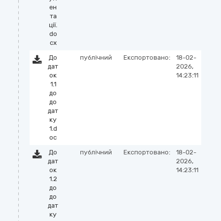
ен
та
ції.
do
cx
До
публічний
Експортовано:
18-02-
дат
2026,
ок
14:23:11
1.1
до
до
дат
ку
1.d
oc
До
публічний
Експортовано:
18-02-
дат
2026,
ок
14:23:11
1.2
до
до
дат
ку