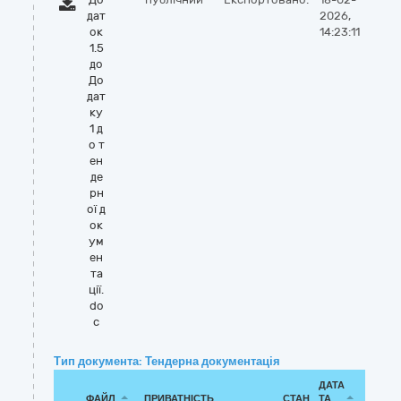
дат
2026,
ок
14:23:11
1.5
до
До
дат
ку
1 д
о т
ен
де
рн
ої д
ок
ум
ен
та
ції.
do
c
Тип документа: Тендерна документація
ДАТА
ФАЙЛ
ПРИВАТНІСТЬ
СТАН
ТА