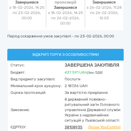
Завершився
пропозицій
Завершився
з 18-02-2026, 14:25
Завершився
з
26-02-2026, 11:28
по 23-02-2026,
з 18-02-2026, 14:25
по
26-02-2026,
00:00
по 26-02-2026,
12:03
00:00
Період оскарження умов закупівлі - по
23-02-2026, 00:00
ВІДКРИТІ ТОРГИ З ОСОБЛИВОСТЯМИ
ЗАВЕРШЕНА ЗАКУПІВЛЯ
Статус:
Бюджет:
437 591
UAH
(без ПДВ)
Вид предмету закупівлі:
Послуги
Мінімальний крок аукціону:
2 187,96 UAH
Оцінка пропозицій:
За вартістю придбання
8 державний пожежно-
рятувальний загін Головного
Замовник:
управління Державної служби
України з надзвичайних
ситуацій у Львівській області
ЄДРПОУ:
38108935
Досьє YouControl