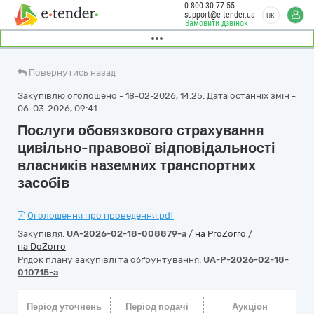
0 800 30 77 55
support@e-tender.ua
UK
Замовити дзвінок
Повернутись назад
Закупівлю оголошено - 18-02-2026, 14:25. Дата останніх змін -
06-03-2026, 09:41
Послуги обовязкового страхування
цивільно-правової відповідальності
власників наземних транспортних
засобів
Оголошення про проведення.pdf
Закупівля:
UA-2026-02-18-008879-a
/
на ProZorro
/
на DoZorro
Рядок плану закупівлі та обґрунтування:
UA-P-2026-02-18-
010715-a
Період уточнень
Період подачі
Аукціон