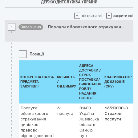
ДЕРЖАУДИТСЛУЖБА УКРАЇНИ
+
-
відкрити всі
закрити всі
-
Послуги обовязкового страхуван
...
Завершено
-
Позиції
АДРЕСА
ДОСТАВКИ /
СТРОК
КОНКРЕТНА НАЗВА
КІЛЬКІСТЬ
КЛАСИФІКАТОР
ПОСТАВКИ/
ПРЕДМЕТА
/
ДК 021:2015
К
ВИКОНАННЯ
ЗАКУПІВЛІ
ОД.ВИМІРУ
(CPV)
РОБІТ/
НАДАННЯ
ПОСЛУГ:
Послуги
61
81400
66510000-8
обовязкового
послуга
Україна
Страхові
страхування
Львівська
послуги
цивільно-
область
правової
Самбір
відповідальності
вул.