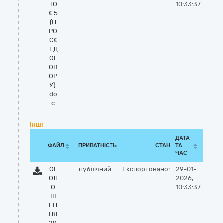
ТО
10:33:37
К 5
(П
РО
ЄК
Т Д
ОГ
ОВ
ОР
У).
do
c
Інші
ДАТА
ФАЙЛ
ПРИВАТНІСТЬ
СТАН
ТА
ЧАС
ОГ
публічний
Експортовано:
29-01-
ОЛ
2026,
О
10:33:37
Ш
ЕН
НЯ
29.