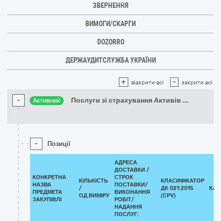
ЗВЕРНЕННЯ
ВИМОГИ/СКАРГИ
DOZORRO
ДЕРЖАУДИТСЛУЖБА УКРАЇНИ
+
-
відкрити всі
закрити всі
-
Послуги зі страхування Активів
...
Активний
-
Позиції
АДРЕСА
ДОСТАВКИ /
КОНКРЕТНА
СТРОК
КІЛЬКІСТЬ
КЛАСИФІКАТОР
НАЗВА
ПОСТАВКИ/
/
ДК 021:2015
КЛА
ПРЕДМЕТА
ВИКОНАННЯ
ОД.ВИМІРУ
(CPV)
ЗАКУПІВЛІ
РОБІТ/
НАДАННЯ
ПОСЛУГ: