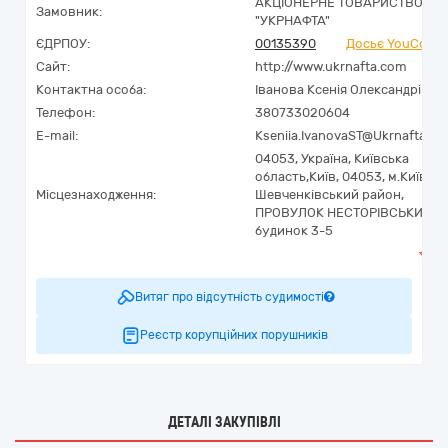
АКЦІОНЕРНЕ ТОВАРИСТВО
Замовник:
"УКPНAФТА"
ЄДРПОУ:
00135390
Досьє YouContr
Сайт:
http://www.ukrnafta.com
Контактна особа:
Іванова Ксенія Олександрівна
Телефон:
380733020604
E-mail:
Kseniia.IvanovaST@Ukrnafta.c
04053,
Україна
,
Київська
область,
Київ,
04053, м.Київ,
Місцезнаходження:
Шевченківський район,
ПРОВУЛОК НЕСТОРІВСЬКИЙ,
будинок 3-5
Витяг про відсутність судимості
Реєстр корупційних порушників
ДЕТАЛІ ЗАКУПІВЛІ