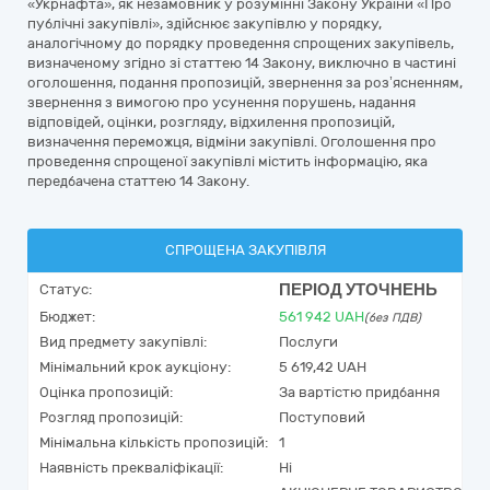
«Укрнафта», як незамовник у розумінні Закону України «Про
публічні закупівлі», здійснює закупівлю у порядку,
аналогічному до порядку проведення спрощених закупівель,
визначеному згідно зі статтею 14 Закону, виключно в частині
оголошення, подання пропозицій, звернення за роз’ясненням,
звернення з вимогою про усунення порушень, надання
відповідей, оцінки, розгляду, відхилення пропозицій,
визначення переможця, відміни закупівлі. Оголошення про
проведення спрощеної закупівлі містить інформацію, яка
передбачена статтею 14 Закону.
СПРОЩЕНА ЗАКУПІВЛЯ
ПЕРІОД УТОЧНЕНЬ
Статус:
Бюджет:
561 942
UAH
(без ПДВ)
Вид предмету закупівлі:
Послуги
Мінімальний крок аукціону:
5 619,42 UAH
Оцінка пропозицій:
За вартістю придбання
Розгляд пропозицій:
Поступовий
Мінімальна кількість пропозицій:
1
Наявність прекваліфікації:
Ні