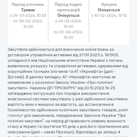
Період уточнень
Період подачі
Аукціон
Триває
пропозицій
Очікується
з 29-01-2026, 10:33
Очікується
з
10-02-2026, 13:12
по 04-02-2026,
з 04-02-2026,
12:00
12:00
по 09-02-2026,
12:00
Закупівля здійснюється для виконання зобов'язань за
договором управління активами від 27.09.2023 р. №1303,
укладеного між Національним агентством України з питань
виявлення, розшуку та управління активами, одержаними від
корупційних та інших злочинів та АТ «Укрнафта» (далі -
Договір). В даному випадку, АТ «Укрнафта» виступає як
незамовник у розумінні Закону України «Про публічні
закупівлі». Наказом ДП “ПРОЗОРРО” від 20.10.2022 № 25
затверджено Інструкцію про порядок використання
електронної системи закупівель у разі здійснення закупівель
вартість яких є меншою за вартість, що встановлена в
Особливостях здійснення публічних закупівель товарів, робіт
і послуг для замовників, передбачених Законом України “Про
публічні закупівлі”, на період дії правового режиму воєнного
стану в Україні та протягом 90 днів з дня його припинення або
скасування (далі – наказ Прозоро). Відповідно до абзацу 4