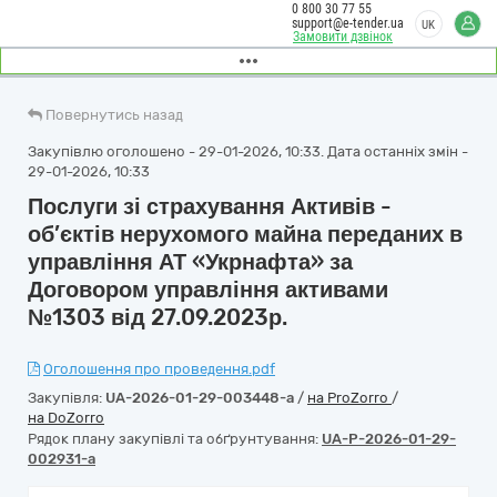
0 800 30 77 55
support@e-tender.ua
UK
Замовити дзвінок
Повернутись назад
Закупівлю оголошено - 29-01-2026, 10:33. Дата останніх змін -
29-01-2026, 10:33
Послуги зі страхування Активів -
об’єктів нерухомого майна переданих в
управління АТ «Укрнафта» за
Договором управління активами
№1303 від 27.09.2023р.
Оголошення про проведення.pdf
Закупівля:
UA-2026-01-29-003448-a
/
на ProZorro
/
на DoZorro
Рядок плану закупівлі та обґрунтування:
UA-P-2026-01-29-
002931-a