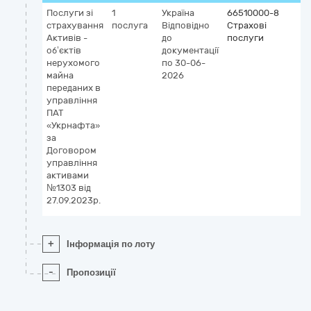
Послуги зі
1
Україна
66510000-8
страхування
послуга
Відповідно
Страхові
Активів -
до
послуги
об’єктів
документації
нерухомого
по 30-06-
майна
2026
переданих в
управління
ПАТ
«Укрнафта»
за
Договором
управління
активами
№1303 від
27.09.2023р.
+
Інформація по лоту
-
Пропозиції