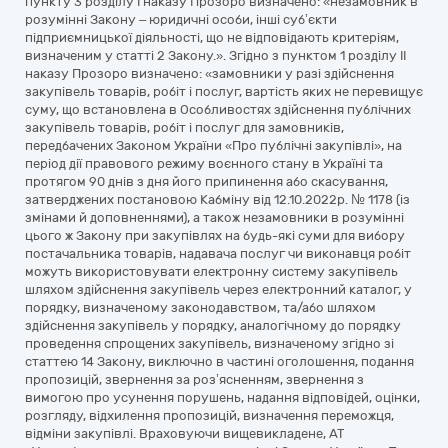
пункту 3 розділу І наказу Прозоро визначено: «незамовник в
розумінні Закону – юридичні особи, інші суб’єкти
підприємницької діяльності, що не відповідають критеріям,
визначеним у статті 2 Закону.». Згідно з пунктом 1 розділу ІІ
наказу Прозоро визначено: «замовники у разі здійснення
закупівель товарів, робіт і послуг, вартість яких не перевищує
суму, що встановлена в Особливостях здійснення публічних
закупівель товарів, робіт і послуг для замовників,
передбачених Законом України «Про публічні закупівлі», на
період дії правового режиму воєнного стану в Україні та
протягом 90 днів з дня його припинення або скасування,
затверджених постановою Кабміну від 12.10.2022р. № 1178 (із
змінами й доповненнями), а також незамовники в розумінні
цього ж Закону при закупівлях на будь-які суми для вибору
постачальника товарів, надавача послуг чи виконавця робіт
можуть використовувати електронну систему закупівель
шляхом здійснення закупівель через електронний каталог, у
порядку, визначеному законодавством, та/або шляхом
здійснення закупівель у порядку, аналогічному до порядку
проведення спрощених закупівель, визначеному згідно зі
статтею 14 Закону, виключно в частині оголошення, подання
пропозицій, звернення за роз’ясненням, звернення з
вимогою про усунення порушень, надання відповідей, оцінки,
розгляду, відхилення пропозицій, визначення переможця,
відміни закупівлі. Враховуючи вищевикладене, АТ