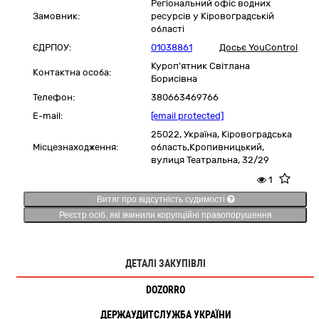
Регіональний офіс водних
Замовник:
ресурсів у Кіровоградській
області
ЄДРПОУ:
01038861
Досьє YouControl
Куроп'ятник Світлана
Контактна особа:
Борисівна
Телефон:
380663469766
E-mail:
[email protected]
25022,
Україна
,
Кіровоградська
Місцезнаходження:
область,
Кропивницький,
вулиця Театральна, 32/29
1
Витяг про відсутність судимості
Реєстр осіб, які вчинили корупційні правопорушення
ДЕТАЛІ ЗАКУПІВЛІ
DOZORRO
ДЕРЖАУДИТСЛУЖБА УКРАЇНИ