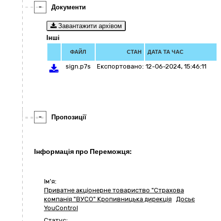
-
Документи
Завантажити архівом
Інші
ФАЙЛ
СТАН
ДАТА ТА ЧАС
sign.p7s
Експортовано:
12-06-2024, 15:46:11
-
Пропозиції
Інформація про Переможця:
Ім'я:
Приватне акціонерне товариство "Страхова
компанія "ВУСО" Кропивницька дирекція
Досьє
YouControl
Статус: