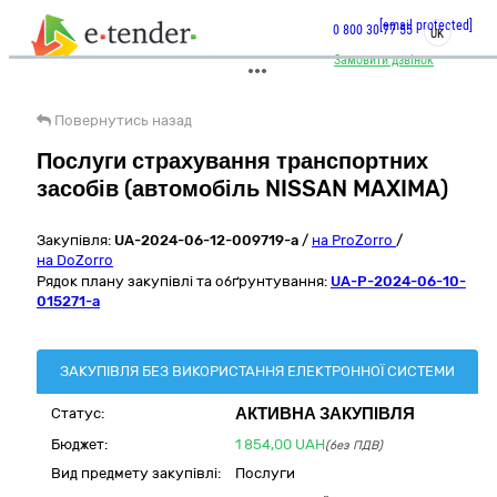
[email protected]
0 800 30 77 55
UK
Замовити дзвінок
Повернутись назад
Послуги страхування транспортних
засобів (автомобіль NISSAN MAXIMA)
Закупівля:
UA-2024-06-12-009719-a
/
на ProZorro
/
на DoZorro
Рядок плану закупівлі та обґрунтування:
UA-P-2024-06-10-
015271-a
ЗАКУПІВЛЯ БЕЗ ВИКОРИСТАННЯ ЕЛЕКТРОННОЇ СИСТЕМИ
АКТИВНА ЗАКУПІВЛЯ
Статус:
Бюджет:
1 854,00
UAH
(без ПДВ)
Вид предмету закупівлі:
Послуги