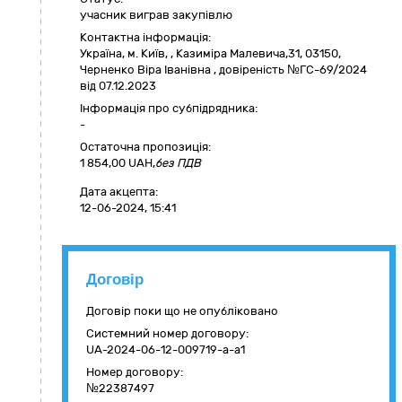
учасник виграв закупівлю
Контактна інформація:
Україна
,
м. Київ
,
,
Казиміра Малевича,31
,
03150
,
Черненко Віра Іванівна , довіреність №ГС-69/2024
від 07.12.2023
Інформація про субпідрядника:
-
Остаточна пропозиція:
1 854,00
UAH,
без ПДВ
Дата акцепта:
12-06-2024, 15:41
Договір
Договір поки що не опубліковано
Системний номер договору:
UA-2024-06-12-009719-a-a1
Номер договору:
№22387497