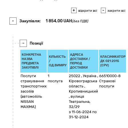
+
-
відкрити всі
закрити всі
-
Закупівля:
1 854,00
UAH
(без ПДВ)
-
Позиції
КОНКРЕТНА
АДРЕСА
КІЛЬКІСТЬ
КЛАСИФІКАТОР
НАЗВА
ДОСТАВКИ /
/
ДК 021:2015
ПРЕДМЕТА
ПЕРІОД
ОД.ВИМІРУ
(CPV)
ЗАКУПІВЛІ
ДОСТАВКИ
Послуги
1
25022
,
Україна
,
66510000-8
страхування
послуга
Кіровоградська
Страхові
транспортних
область
,
послуги
засобів
Кропивницький
(автомобіль
,
вулиця
NISSAN
Театральна,
MAXIMA)
32/29
з 11-06-2024
по
31-12-2024