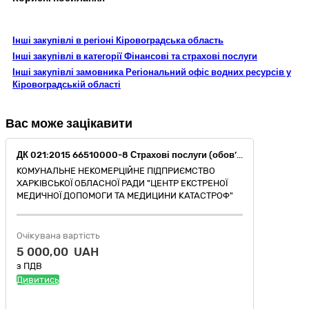
Інші закупівлі в регіоні Кіровоградська область
Інші закупівлі в категорії Фінансові та страхові послуги
Інші закупівлі замовника Регіональний офіс водних ресурсів у
Кіровоградській області
Вас може зацікавити
ДК 021:2015 66510000-8 Страхові послуги (обов’язкове страхування цивільно-правової відповідальності власника наземних транспортних засобів, відповідний код – 66516100-1 Послуги зі страхування цивільної відповідальності власників автомобільного транспорту)
КОМУНАЛЬНЕ НЕКОМЕРЦІЙНЕ ПІДПРИЄМСТВО
ХАРКІВСЬКОЇ ОБЛАСНОЇ РАДИ "ЦЕНТР ЕКСТРЕНОЇ
МЕДИЧНОЇ ДОПОМОГИ ТА МЕДИЦИНИ КАТАСТРОФ"
Очікувана вартість
5 000,00 UAH
з ПДВ
Дивитись