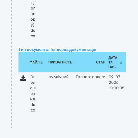
т д
ог
ов
ор
у).
do
cx
Тип документа: Тендерна документація
ДАТА
ФАЙЛ
ПРИВАТНІСТЬ
СТАН
ТА
ЧАС
Ог
публічний
Експортовано:
09-07-
ол
2026,
ош
10:00:05
ен
ня.
do
cx