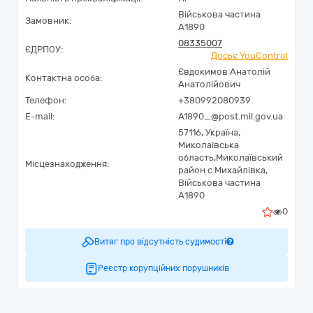
Військова частина
Замовник:
А1890
08335007
ЄДРПОУ:
Досьє YouControl
Євдокимов Анатолій
Контактна особа:
Анатолійович
Телефон:
+380992080939
E-mail:
A1890_@post.mil.gov.ua
57116,
Україна
,
Миколаївська
область,
Миколаївський
Місцезнаходження:
район с Михайлівка,
Військова частина
А1890
0
Витяг про відсутність судимості
Реєстр корупційних порушників