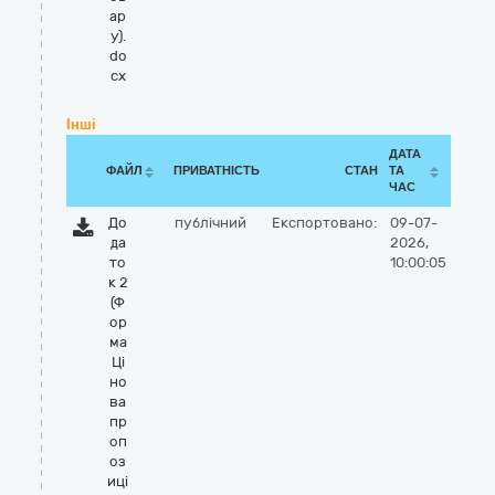
ар
у).
do
cx
Інші
ДАТА
ФАЙЛ
ПРИВАТНІСТЬ
СТАН
ТА
ЧАС
До
публічний
Експортовано:
09-07-
да
2026,
то
10:00:05
к 2
(Ф
ор
ма
Ці
но
ва
пр
оп
оз
иці