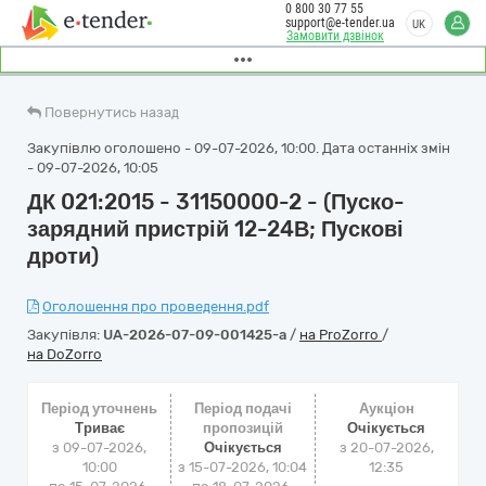
0 800 30 77 55
support@e-tender.ua
UK
Замовити дзвінок
Повернутись назад
Закупівлю оголошено - 09-07-2026, 10:00. Дата останніх змін
- 09-07-2026, 10:05
ДК 021:2015 - 31150000-2 - (Пуско-
зарядний пристрій 12-24В; Пускові
дроти)
Оголошення про проведення.pdf
Закупівля:
UA-2026-07-09-001425-a
/
на ProZorro
/
на DoZorro
Період уточнень
Період подачі
Аукціон
Триває
пропозицій
Очікується
з 09-07-2026,
Очікується
з
20-07-2026,
10:00
з 15-07-2026, 10:04
12:35