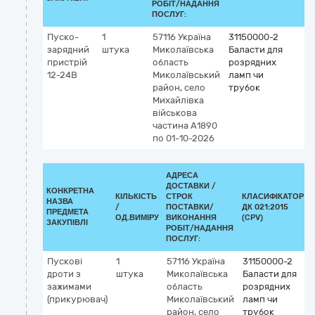
РОБІТ/НАДАННЯ
ПОСЛУГ:
Пуско-
1
57116
Україна
31150000-2
зарядний
штука
Миколаївська
Баласти для
пристрій
область
розрядних
12-24В
Миколаївський
ламп чи
район, село
трубок
Михайлівка
військова
частина А1890
по 01-10-2026
АДРЕСА
ДОСТАВКИ /
КОНКРЕТНА
КІЛЬКІСТЬ
СТРОК
КЛАСИФІКАТОР
НАЗВА
/
ПОСТАВКИ/
ДК 021:2015
ПРЕДМЕТА
ОД.ВИМІРУ
ВИКОНАННЯ
(CPV)
ЗАКУПІВЛІ
РОБІТ/НАДАННЯ
ПОСЛУГ:
Пускові
1
57116
Україна
31150000-2
дроти з
штука
Миколаївська
Баласти для
зажимами
область
розрядних
(прикурювач)
Миколаївський
ламп чи
район, село
трубок