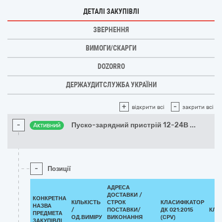
ДЕТАЛІ ЗАКУПІВЛІ
ЗВЕРНЕННЯ
ВИМОГИ/СКАРГИ
DOZORRO
ДЕРЖАУДИТСЛУЖБА УКРАЇНИ
+
-
відкрити всі
закрити всі
-
Пуско-зарядний пристрій 12-24В
...
Активний
-
Позиції
АДРЕСА
ДОСТАВКИ /
КОНКРЕТНА
КІЛЬКІСТЬ
СТРОК
КЛАСИФІКАТОР
НАЗВА
/
ПОСТАВКИ/
ДК 021:2015
КЛА
ПРЕДМЕТА
ОД.ВИМІРУ
ВИКОНАННЯ
(CPV)
ЗАКУПІВЛІ