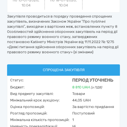
по 15-07-2026,
по 18-07-2026,
10:04
10:04
Закупівля проводиться в порядку проведення спрощених
закупівель, визначених Законом України “Про публічні
закупівлі”, виходячи з вартісних меж, встановлених пункту 8
Особливостей здійснення оборонних закупівель на період дії
правового режиму воєнного стану, затверджених
постановою Кабінету Міністрів України від 11.11.2022 № 1275
«Деякі питання здійснення оборонних закупівель на період дії
правового режиму воєнного стану» (зі змінами)
СПРОЩЕНА ЗАКУПІВЛЯ
ПЕРІОД УТОЧНЕНЬ
Статус:
Бюджет:
8 810
UAH
(з ПДВ)
Вид предмету закупівлі:
Товари
Мінімальний крок аукціону:
44,05 UAH
Оцінка пропозицій:
За вартістю придбання
Розгляд пропозицій:
Поступовий
Мінімальна кількість пропозицій:
1
Наявність прекваліфікації:
Ні