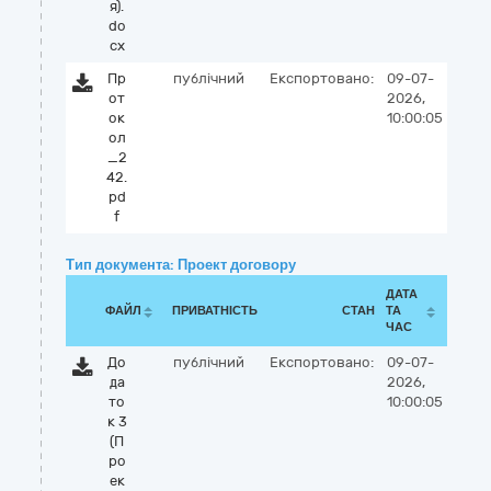
я).
do
cx
Пр
публічний
Експортовано:
09-07-
от
2026,
ок
10:00:05
ол
_2
42.
pd
f
Тип документа: Проект договору
ДАТА
ФАЙЛ
ПРИВАТНІСТЬ
СТАН
ТА
ЧАС
До
публічний
Експортовано:
09-07-
да
2026,
то
10:00:05
к 3
(П
ро
ек