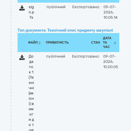
sig
публічний
Експортовано:
09-07-
n.p
2026,
7s
10:05:14
Тип документа: Технічний опис предмету закупівлі
ДАТА
ФАЙЛ
ПРИВАТНІСТЬ
СТАН
ТА
ЧАС
До
публічний
Експортовано:
09-07-
да
2026,
то
10:00:05
к 1
(Те
хні
чні
(як
існ
і) в
им
ог
и д
о т
ов