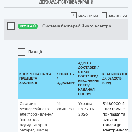
ДЕРЖАУДИТСЛУЖБА УКРАЇНИ
+
-
відкрити всі
закрити всі
-
Система безперебійного електро
...
Активний
-
Позиції
АДРЕСА
ДОСТАВКИ /
СТРОК
КОНКРЕТНА НАЗВА
КІЛЬКІСТЬ
КЛАСИФІКАТОР
ПОСТАВКИ/
ПРЕДМЕТА
/
ДК 021:2015
ВИКОНАННЯ
ЗАКУПІВЛІ
ОД.ВИМІРУ
(CPV)
РОБІТ/
НАДАННЯ
ПОСЛУГ:
Система
16
Україна
31680000-6
безперебійного
комплект
по 27-07-
Електричне
електроживлення
2026
приладдя та
(інвертор,
супутні
акумуляторна
товари до
батарея, шафа)
електричного