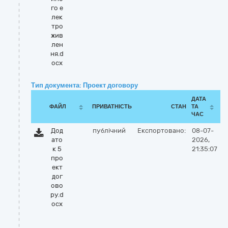
го е
лек
тро
жив
лен
ня.d
ocx
Тип документа: Проект договору
ДАТА
ФАЙЛ
ПРИВАТНІСТЬ
СТАН
ТА
ЧАС
Дод
публічний
Експортовано:
08-07-
ато
2026,
к 5
21:35:07
про
ект
дог
ово
ру.d
ocx