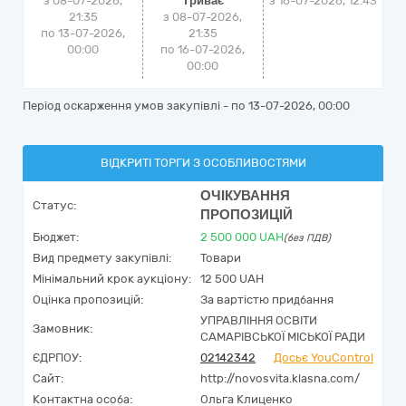
з 08-07-2026,
Триває
з
16-07-2026, 12:43
21:35
з 08-07-2026,
по 13-07-2026,
21:35
00:00
по 16-07-2026,
00:00
Період оскарження умов закупівлі - по
13-07-2026, 00:00
ВІДКРИТІ ТОРГИ З ОСОБЛИВОСТЯМИ
ОЧІКУВАННЯ
Статус:
ПРОПОЗИЦІЙ
Бюджет:
2 500 000
UAH
(без ПДВ)
Вид предмету закупівлі:
Товари
Мінімальний крок аукціону:
12 500 UAH
Оцінка пропозицій:
За вартістю придбання
УПРАВЛІННЯ ОСВІТИ
Замовник:
САМАРІВСЬКОЇ МІСЬКОЇ РАДИ
ЄДРПОУ:
02142342
Досьє YouControl
Сайт:
http://novosvita.klasna.com/
Контактна особа:
Ольга Клиценко