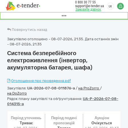
0 800 30 77 55
support@e-tender.ua
UK
Замовити дзвінок
Повернутись назад
Закупівлю оголошено - 08-07-2026, 21:35. Дата останніх змін
- 08-07-2026, 21:35
Система безперебійного
електроживлення (інвертор,
акумуляторна батарея, шафа)
Оголошення про проведення.pdf
Закупівля:
UA-2026-07-08-011876-a
/
на ProZorro
/
на DoZorro
Рядок плану закупівлі та обґрунтування:
UA-P-2026-07-08-
014315-a
Період уточнень
Період подачі
Аукціон
Триває
пропозицій
Очікується