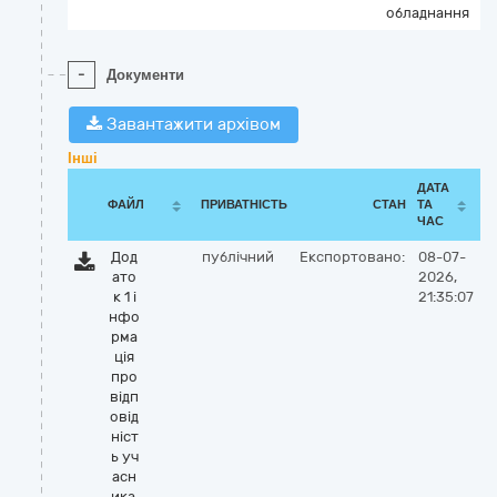
обладнання
-
Документи
Завантажити архівом
Інші
ДАТА
ФАЙЛ
ПРИВАТНІСТЬ
СТАН
ТА
ЧАС
Дод
публічний
Експортовано:
08-07-
ато
2026,
к 1 і
21:35:07
нфо
рма
ція
про
відп
овід
ніст
ь уч
асн
ика.