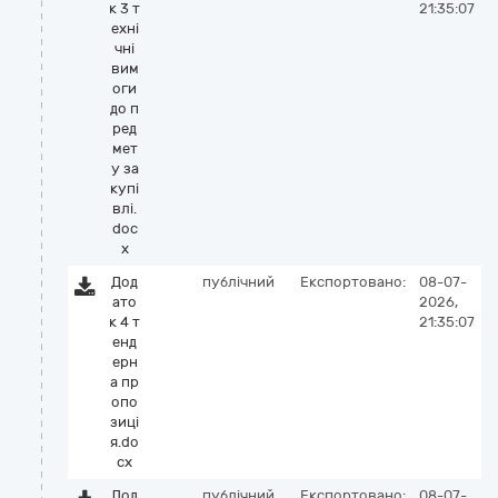
к 3 т
21:35:07
ехні
чні
вим
оги
до п
ред
мет
у за
купі
влі.
doc
x
Дод
публічний
Експортовано:
08-07-
ато
2026,
к 4 т
21:35:07
енд
ерн
а пр
опо
зиці
я.do
cx
Дод
публічний
Експортовано:
08-07-