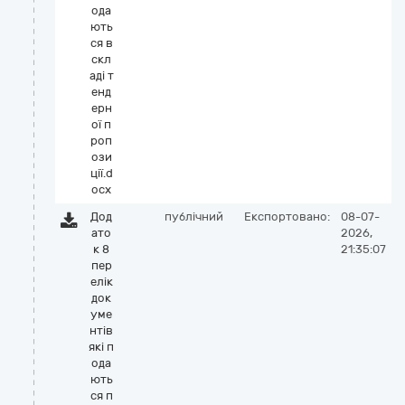
ода
ють
ся в
скл
аді т
енд
ерн
ої п
роп
ози
ції.d
ocx
Дод
публічний
Експортовано:
08-07-
ато
2026,
к 8
21:35:07
пер
елік
док
уме
нтів
які п
ода
ють
ся п