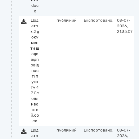
doc
x
Дод
публічний
Експортовано:
08-07-
ато
2026,
к 2 д
21:35:07
оку
мен
ти щ
одо
відп
овід
нос
ті п
унк
ту 4
7 Ос
обл
иво
сте
й.do
cx
Дод
публічний
Експортовано:
08-07-
ато
2026,