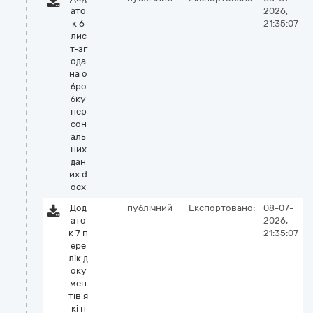
ато
2026,
к 6
21:35:07
лис
т-зг
ода
на о
бро
бку
пер
сон
аль
них
дан
их.d
ocx
Дод
публічний
Експортовано:
08-07-
ато
2026,
к 7 п
21:35:07
ере
лік д
оку
мен
тів я
кі п