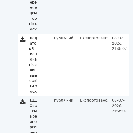
ере
мож
цем
тор
гів.d
ocx
Дод
публічний
Експортовано:
08-07-
ато
2026,
к 9 д
21:35:07
исл
ока
ція з
акл
адів
осві
ти.d
ocx
ТД_
публічний
Експортовано:
08-07-
Сис
2026,
тем
21:35:07
а бе
зпе
ребі
йно