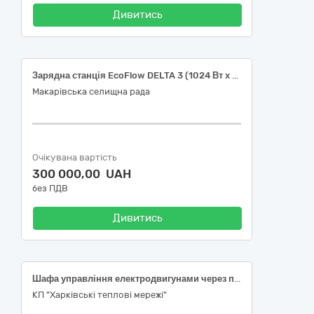
Дивитись
Зарядна станція EcoFlow DELTA 3 (1024 Вт х год.) в комплекті
Макарівська селищна рада
Очікувана вартість
300 000,00 UAH
без ПДВ
Дивитись
Шафа управління електродвигунами через перетворювач частоти ATV6000 450 kVa 6кВт
КП "Харківські теплові мережі"