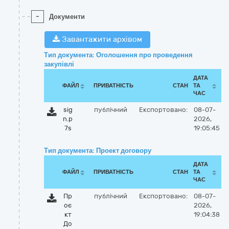
-
Документи
Завантажити архівом
Тип документа: Оголошення про проведення
закупівлі
ДАТА
ФАЙЛ
ПРИВАТНІСТЬ
СТАН
ТА
ЧАС
sig
публічний
Експортовано:
08-07-
n.p
2026,
7s
19:05:45
Тип документа: Проект договору
ДАТА
ФАЙЛ
ПРИВАТНІСТЬ
СТАН
ТА
ЧАС
Пр
публічний
Експортовано:
08-07-
оє
2026,
кт
19:04:38
До