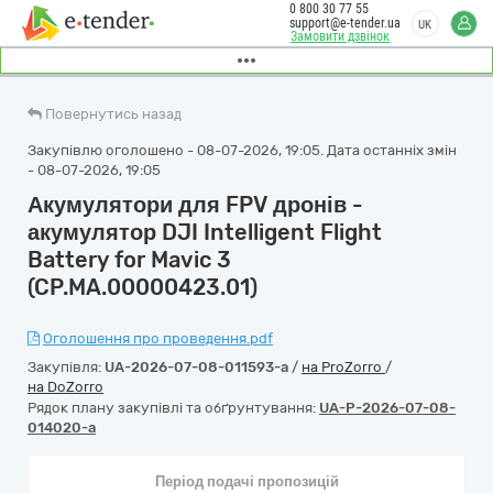
0 800 30 77 55
support@e-tender.ua
UK
Замовити дзвінок
Повернутись назад
Закупівлю оголошено - 08-07-2026, 19:05. Дата останніх змін
- 08-07-2026, 19:05
Акумулятори для FPV дронів -
акумулятор DJI Intelligent Flight
Battery for Mavic 3
(CP.MA.00000423.01)
Оголошення про проведення.pdf
Закупівля:
UA-2026-07-08-011593-a
/
на ProZorro
/
на DoZorro
Рядок плану закупівлі та обґрунтування:
UA-P-2026-07-08-
014020-a
Період подачі пропозицій