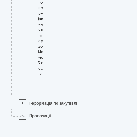
го
во
ру
(ак
ум
ул
ят
ор
до
Ma
vic
3.d
oc
x
+
Інформація по закупівлі
-
Пропозиції