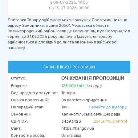
з 08-07-2026, 19:05
по 13-07-2026, 08:00
Поставка Товару здійснюється за рахунок Постачальника на
адресу Замовника, а саме 20501, Черкаська область,
Звенигородський район, селище Калинопіль, вул Соборна,12 в
термін до 31.07.2026 року включно (закупівля товару
здійснюється відповідно до листа звернення військової
частини)
ЗАПИТ (ЦІНИ) ПРОПОЗИЦІЙ
ОЧІКУВАННЯ ПРОПОЗИЦІЙ
Статус:
Бюджет:
125 000
UAH
(без ПДВ)
Вид предмету закупівлі:
Товари
Оцінка пропозицій:
За вартістю придбання
Попередній етап:
Так
Перейти до відбору
Замовник:
Калинопільська селищна рада
ЄДРПОУ:
34393423
Досьє YouControl
Сайт:
https://ksr.gov.ua
Контактна особа:
Ольга Біда