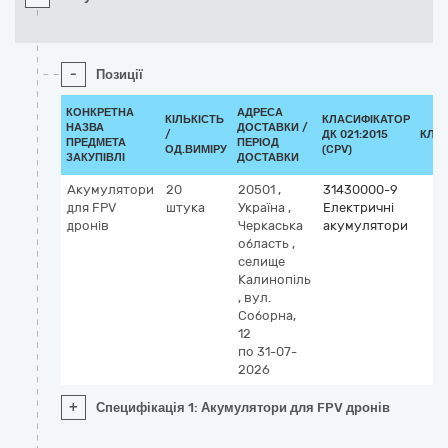
-
Позиції
КОНКРЕТНА
АДРЕСА
КІЛЬКІСТЬ
КЛАСИФІКАТОР
НАЗВА
ДОСТАВКИ /
/
ДК 021:2015
КЛА
ПРЕДМЕТА
ПЕРІОД
ОД.ВИМІРУ
(CPV)
ЗАКУПІВЛІ
ДОСТАВКИ
Акумулятори
20
20501
,
31430000-9
для FPV
штука
Україна
,
Електричні
дронів
Черкаська
акумулятори
область
,
селище
Калинопіль
,
вул.
Соборна,
12
по 31-07-
2026
+
Специфікація 1: Акумулятори для FPV дронів