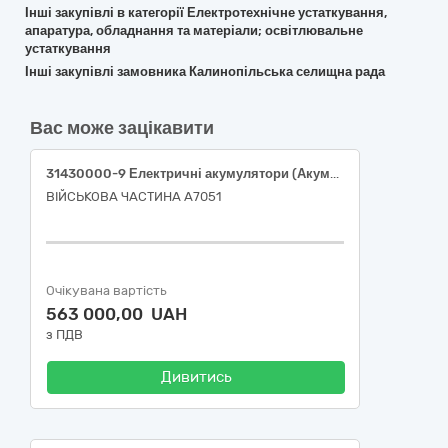
Інші закупівлі в категорії Електротехнічне устаткування,
апаратура, обладнання та матеріали; освітлювальне
устаткування
Інші закупівлі замовника Калинопільська селищна рада
Вас може зацікавити
31430000-9 Електричні акумулятори (Акумулятор для БпЛА L-NMC Vampire 80 000 mAh 6s1p + Cig Socket (прикурювач) (сумісна з БпЛА «Вампір») (засоби спеціального призначення))
ВІЙСЬКОВА ЧАСТИНА А7051
Очікувана вартість
563 000,00 UAH
з ПДВ
Дивитись