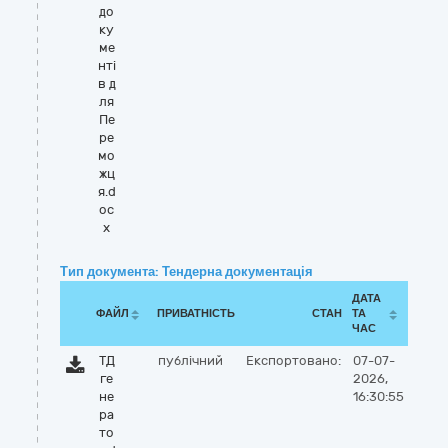
до
ку
ме
нті
в д
ля
Пе
ре
мо
жц
я.d
oc
x
Тип документа: Тендерна документація
ДАТА
ФАЙЛ
ПРИВАТНІСТЬ
СТАН
ТА
ЧАС
ТД
публічний
Експортовано:
07-07-
ге
2026,
не
16:30:55
ра
то