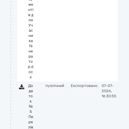
ме
нті
в д
ля
Уч
ас
ни
ка
Ге
не
ра
то
р.d
oc
x
До
публічний
Експортовано:
07-07-
да
2026,
то
16:30:55
к
№
5
Пе
ре
лік