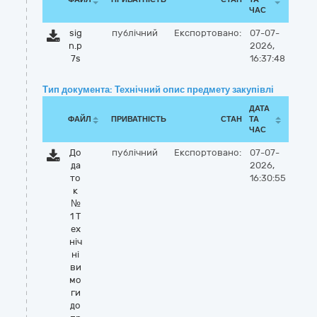
ЧАС
sig
публічний
Експортовано:
07-07-
n.p
2026,
7s
16:37:48
Тип документа: Технічний опис предмету закупівлі
ДАТА
ФАЙЛ
ПРИВАТНІСТЬ
СТАН
ТА
ЧАС
До
публічний
Експортовано:
07-07-
да
2026,
то
16:30:55
к
№
1 Т
ех
ніч
ні
ви
мо
ги
до