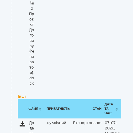
№
2
Пр
оє
кт
До
го
во
ру
(ге
не
ра
то
р).
do
cx
Інші
ДАТА
ФАЙЛ
ПРИВАТНІСТЬ
СТАН
ТА
ЧАС
До
публічний
Експортовано:
07-07-
да
2026,