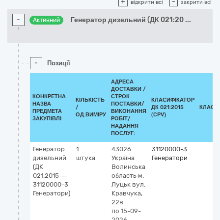
+
-
відкрити всі
закрити всі
-
Генератор дизельний (ДК 021:20
...
Активний
-
Позиції
АДРЕСА
ДОСТАВКИ /
КОНКРЕТНА
СТРОК
КІЛЬКІСТЬ
КЛАСИФІКАТОР
НАЗВА
ПОСТАВКИ/
/
ДК 021:2015
КЛАСИ
ПРЕДМЕТА
ВИКОНАННЯ
ОД.ВИМІРУ
(CPV)
ЗАКУПІВЛІ
РОБІТ/
НАДАННЯ
ПОСЛУГ:
Генератор
1
43026
31120000-3
дизельний
штука
Україна
Генератори
(ДК
Волинська
021:2015 —
область
м.
31120000-3
Луцьк
вул.
Генератори)
Кравчука,
22в
по 15-09-
2026