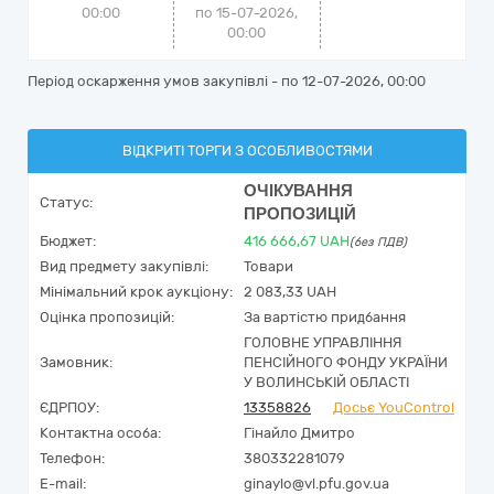
00:00
по 15-07-2026,
00:00
Період оскарження умов закупівлі - по
12-07-2026, 00:00
ВІДКРИТІ ТОРГИ З ОСОБЛИВОСТЯМИ
ОЧІКУВАННЯ
Статус:
ПРОПОЗИЦІЙ
Бюджет:
416 666,67
UAH
(без ПДВ)
Вид предмету закупівлі:
Товари
Мінімальний крок аукціону:
2 083,33 UAH
Оцінка пропозицій:
За вартістю придбання
ГОЛОВНЕ УПРАВЛІННЯ
Замовник:
ПЕНСІЙНОГО ФОНДУ УКРАЇНИ
У ВОЛИНСЬКІЙ ОБЛАСТІ
ЄДРПОУ:
13358826
Досьє YouControl
Контактна особа:
Гінайло Дмитро
Телефон:
380332281079
E-mail:
ginaylo@vl.pfu.gov.ua