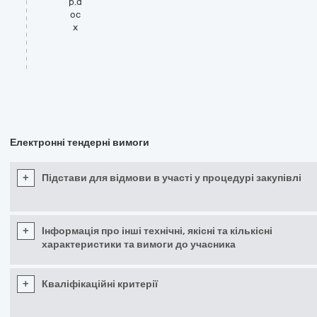
р.d
oc
x
Електронні тендерні вимоги
+
Підстави для відмови в участі у процедурі закупівлі
+
Інформація про інші технічні, якісні та кількісні
характеристики та вимоги до учасника
+
Кваліфікаційні критерії