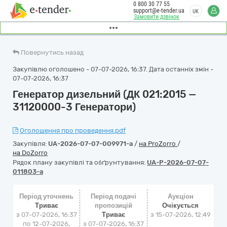
0 800 30 77 55
support@e-tender.ua
UK
Замовити дзвінок
Повернутись назад
Закупівлю оголошено - 07-07-2026, 16:37. Дата останніх змін -
07-07-2026, 16:37
Генератор дизельний (ДК 021:2015 —
31120000-3 Генератори)
Оголошення про проведення.pdf
Закупівля:
UA-2026-07-07-009971-a
/
на ProZorro
/
на DoZorro
Рядок плану закупівлі та обґрунтування:
UA-P-2026-07-07-
011803-a
Період уточнень
Період подачі
Аукціон
Триває
пропозицій
Очікується
з 07-07-2026, 16:37
Триває
з
15-07-2026, 12:49
по 12-07-2026,
з 07-07-2026, 16:37