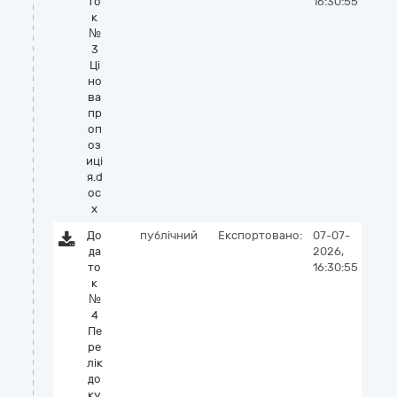
то
16:30:55
к
№
3
Ці
но
ва
пр
оп
оз
иці
я.d
oc
x
До
публічний
Експортовано:
07-07-
да
2026,
то
16:30:55
к
№
4
Пе
ре
лік
до
ку