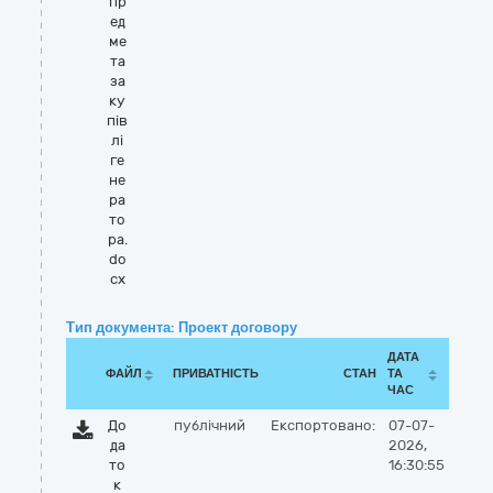
пр
ед
ме
та
за
ку
пів
лі
ге
не
ра
то
ра.
do
cx
Тип документа: Проект договору
ДАТА
ФАЙЛ
ПРИВАТНІСТЬ
СТАН
ТА
ЧАС
До
публічний
Експортовано:
07-07-
да
2026,
то
16:30:55
к