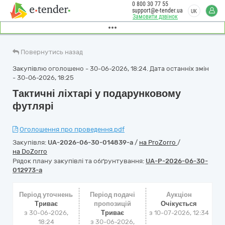
0 800 30 77 55
support@e-tender.ua
UK
Замовити дзвінок
Повернутись назад
Закупівлю оголошено - 30-06-2026, 18:24. Дата останніх змін
- 30-06-2026, 18:25
Тактичні ліхтарі у подарунковому
футлярі
Оголошення про проведення.pdf
Закупівля:
UA-2026-06-30-014839-a
/
на ProZorro
/
на DoZorro
Рядок плану закупівлі та обґрунтування:
UA-P-2026-06-30-
012973-a
Період уточнень
Період подачі
Аукціон
Триває
пропозицій
Очікується
з 30-06-2026,
Триває
з
10-07-2026, 12:34
18:24
з 30-06-2026,