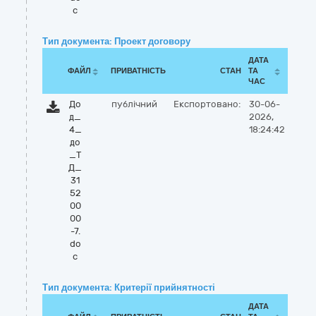
c
Тип документа: Проект договору
ДАТА
ФАЙЛ
ПРИВАТНІСТЬ
СТАН
ТА
ЧАС
До
публічний
Експортовано:
30-06-
д_
2026,
4_
18:24:42
до
_Т
Д_
31
52
00
00
-7.
do
c
Тип документа: Критерії прийнятності
ДАТА