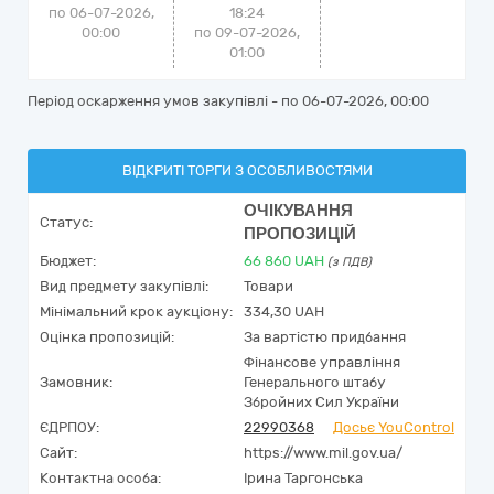
по 06-07-2026,
18:24
00:00
по 09-07-2026,
01:00
Період оскарження умов закупівлі - по
06-07-2026, 00:00
ВІДКРИТІ ТОРГИ З ОСОБЛИВОСТЯМИ
ОЧІКУВАННЯ
Статус:
ПРОПОЗИЦІЙ
Бюджет:
66 860
UAH
(з ПДВ)
Вид предмету закупівлі:
Товари
Мінімальний крок аукціону:
334,30 UAH
Оцінка пропозицій:
За вартістю придбання
Фінансове управління
Замовник:
Генерального штабу
Збройних Сил України
ЄДРПОУ:
22990368
Досьє YouControl
Сайт:
https://www.mil.gov.ua/
Контактна особа:
Ірина Таргонська