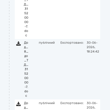
Д_
31
52
00
00
-7.
do
c
До
публічний
Експортовано:
30-06-
д_
2026,
8_
18:24:42
до
_Т
Д_
31
52
00
00
-7.
do
c
До
публічний
Експортовано:
30-06-
д_
2026,