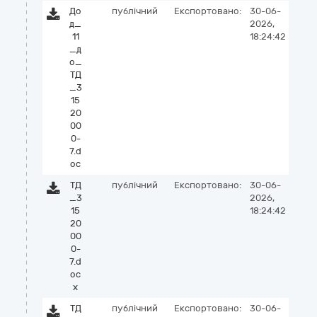
До
публічний
Експортовано:
30-06-
д_
2026,
11
18:24:42
_д
о_
ТД
_3
15
20
00
0-
7.d
oc
ТД
публічний
Експортовано:
30-06-
_3
2026,
15
18:24:42
20
00
0-
7.d
oc
x
ТД
публічний
Експортовано:
30-06-