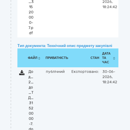
_3
2026,
15
18:24:42
20
00
0-
7.p
df
Тип документа: Технічний опис предмету закупівлі
ДАТА
ФАЙЛ
ПРИВАТНІСТЬ
СТАН
ТА
ЧАС
До
публічний
Експортовано:
30-06-
д_
2026,
2_
18:24:42
до
_Т
Д_
31
52
00
00
-7.
do