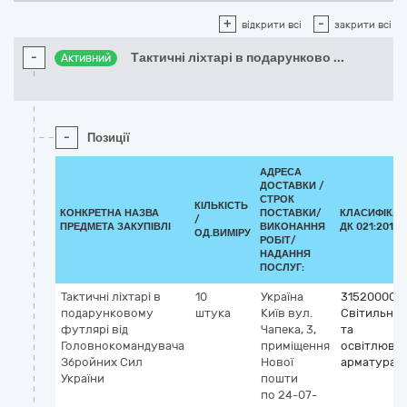
+
-
відкрити всі
закрити всі
-
Тактичні ліхтарі в подарунково
...
Активний
-
Позиції
АДРЕСА
ДОСТАВКИ /
СТРОК
КІЛЬКІСТЬ
КОНКРЕТНА НАЗВА
ПОСТАВКИ/
КЛАСИФІКАТ
/
ПРЕДМЕТА ЗАКУПІВЛІ
ВИКОНАННЯ
ДК 021:2015 
ОД.ВИМІРУ
РОБІТ/
НАДАННЯ
ПОСЛУГ:
Тактичні ліхтарі в
10
Україна
31520000-7
подарунковому
штука
Київ
вул.
Світильни
футлярі від
Чапека, 3,
та
Головнокомандувача
приміщення
освітлюва
Збройних Сил
Нової
арматура
України
пошти
по 24-07-