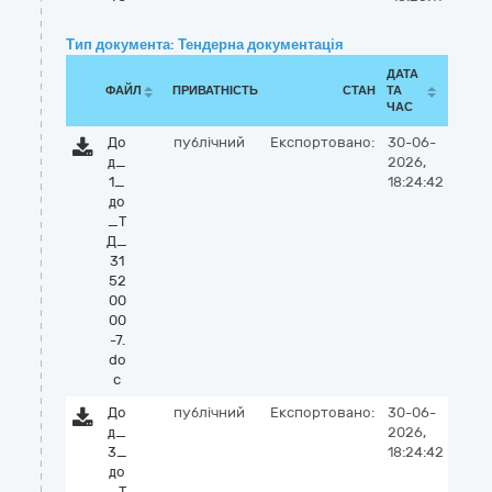
Тип документа: Тендерна документація
ДАТА
ФАЙЛ
ПРИВАТНІСТЬ
СТАН
ТА
ЧАС
До
публічний
Експортовано:
30-06-
д_
2026,
1_
18:24:42
до
_Т
Д_
31
52
00
00
-7.
do
c
До
публічний
Експортовано:
30-06-
д_
2026,
3_
18:24:42
до
_Т