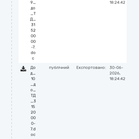
9_
18:24:42
до
_Т
Д_
31
52
00
00
-7.
do
c
До
публічний
Експортовано:
30-06-
д_
2026,
10
18:24:42
_д
о_
ТД
_3
15
20
00
0-
7.d
oc