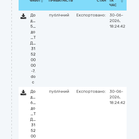
ФАЙЛ
ПРИВАТНІСТЬ
СТАН
ТА
ЧАС
До
публічний
Експортовано:
30-06-
д_
2026,
5_
18:24:42
до
_Т
Д_
31
52
00
00
-7.
do
c
До
публічний
Експортовано:
30-06-
д_
2026,
6_
18:24:42
до
_Т
Д_
31
52
00