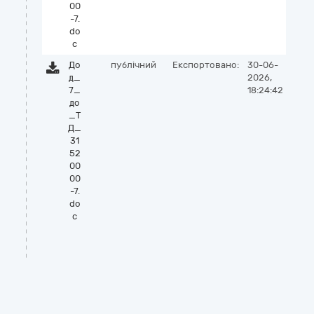
00
-7.
do
c
До
публічний
Експортовано:
30-06-
д_
2026,
7_
18:24:42
до
_Т
Д_
31
52
00
00
-7.
do
c