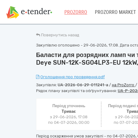
PROZORRO
PROZORRO MARKET
Повернутись назад
Закупівлю оголошено - 29-06-2026, 17:08. Дата оста
Баласти для розрядних ламп чи т
Deye SUN-12K-SG04LP3-EU 12kW,
Оголошення про проведення.pdf
Закупівля:
UA-2026-06-29-011241-a
/
на ProZorro
/
Рядок плану закупівлі та обґрунтування:
UA-P-202
Період уточнень
Період подачі
Триває
Трив
з 29-06-2026, 17:08
з 29-06-202
по 04-07-2026, 00:00
по 07-07-202
Період оскарження умов закупівлі - по
04-07-2026, 