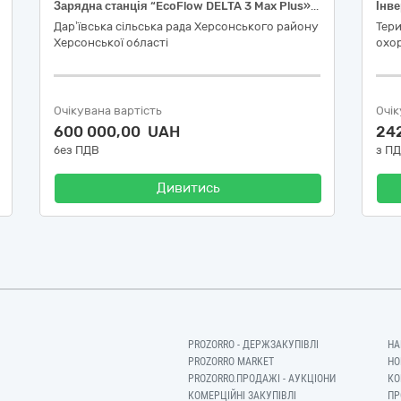
Зарядна станція “EcoFlow DELTA 3 Max Plus» (або еквівалент) код ДК 021:2015:31154000-0 «Джерела безперебійного живлення»
Дар’ївська сільська рада Херсонського району
Тери
Херсонської області
охор
Очікувана вартість
Очік
600 000,00 UAH
24
без ПДВ
з П
Дивитись
PROZORRO - ДЕРЖЗАКУПІВЛІ
НА
PROZORRO MARKET
НО
PROZORRO.ПРОДАЖІ - АУКЦІОНИ
КО
КОМЕРЦІЙНІ ЗАКУПІВЛІ
ПР