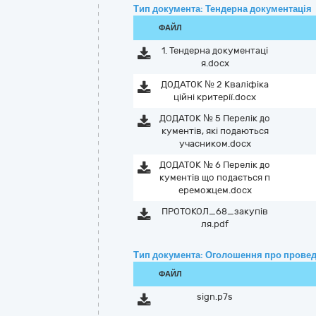
Тип документа: Тендерна документація
ФАЙЛ
1. Тендерна документаці
я.docx
ДОДАТОК № 2 Кваліфіка
ційні критерії.docx
ДОДАТОК № 5 Перелік до
кументів, які подаються
учасником.docx
ДОДАТОК № 6 Перелік до
кументів що подається п
ереможцем.docx
ПРОТОКОЛ_68_закупів
ля.pdf
Тип документа: Оголошення про провед
ФАЙЛ
sign.p7s