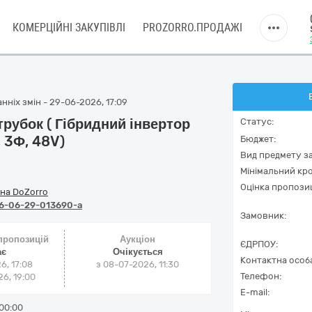
КОМЕРЦІЙНІ ЗАКУПІВЛІ
PROZORRO.ПРОДАЖІ
нніх змін - 29-06-2026, 17:09
рубок ( Гібридний інвертор
Статус:
 3Ф, 48V)
Бюджет:
Вид предмету за
Мінімальний кро
Оцінка пропозиц
на DoZorro
6-06-29-013690-a
Замовник:
 пропозицій
Аукціон
ЄДРПОУ:
ає
Очікується
Контактна особ
6, 17:08
з
08-07-2026, 11:30
Телефон:
6, 19:00
E-mail:
00:00