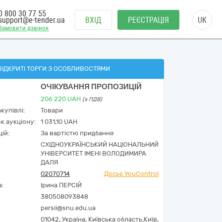
0 800 30 77 55
support@e-tender.ua
ВХІД
РЕЄСТРАЦІЯ
UK
Замовити дзвінок
ВІДКРИТІ ТОРГИ З ОСОБЛИВОСТЯМИ
ОЧІКУВАННЯ ПРОПОЗИЦІЙ
206 220
UAH
(з ПДВ)
купівлі:
Товари
к аукціону:
1 031,10 UAH
ій:
За вартістю придбання
СХІДНОУКРАЇНСЬКИЙ НАЦІОНАЛЬНИЙ
УНІВЕРСИТЕТ ІМЕНІ ВОЛОДИМИРА
ДАЛЯ
02070714
Досьє YouControl
а:
Ірина ПЕРСІЙ
380508093848
persii@snu.edu.ua
01042,
Україна
,
Київська область,
Київ,