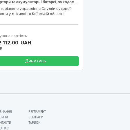
Інвертори та акумуляторні батареї, за кодом ДК 021-2015: 31150000-2 Баласти для розрядних ламп чи трубок.
торіальне управління Служби судової
они у м. Києві та Київській області
увана вартість
2 112,00 UAH
ДВ
Дивитись
ВЧАННЯ
РЕГЛАМЕНТ
ВИНИ
ВЕБІНАРИ
НТАКТИ
ТАРИФИ
О НАС