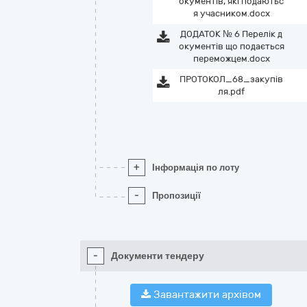
окументів, які подаютьс
я учасником.docx
ДОДАТОК № 6 Перелік д
окументів що подається
переможцем.docx
ПРОТОКОЛ_68_закупів
ля.pdf
+
Інформація по лоту
-
Пропозиції
-
Документи тендеру
Завантажити архівом