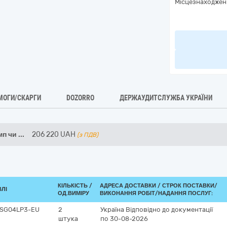
Місцезнаходжен
МОГИ/СКАРГИ
DOZORRO
ДЕРЖАУДИТСЛУЖБА УКРАЇНИ
мп чи
...
206 220
UAH
(з ПДВ)
КІЛЬКІСТЬ /
АДРЕСА ДОСТАВКИ /
СТРОК ПОСТАВКИ/
ВЛІ
ОД.ВИМІРУ
ВИКОНАННЯ РОБІТ/НАДАННЯ ПОСЛУГ:
K-SG04LP3-EU
2
Україна
Відповідно до документації
штука
по 30-08-2026