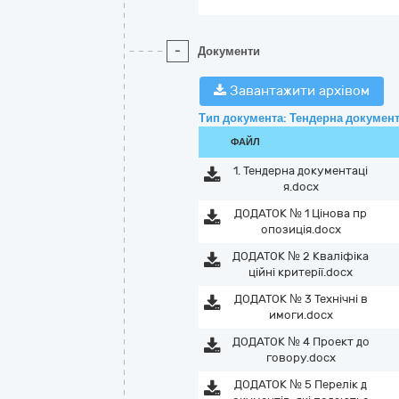
-
Документи
Завантажити архівом
Тип документа: Тендерна документ
ФАЙЛ
1. Тендерна документаці
я.docx
ДОДАТОК № 1 Цінова пр
опозиція.docx
ДОДАТОК № 2 Кваліфіка
ційні критерії.docx
ДОДАТОК № 3 Технічні в
имоги.docx
ДОДАТОК № 4 Проект до
говору.docx
ДОДАТОК № 5 Перелік д