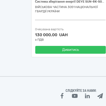
Система зберігання енергії DEYE SUN-8K-SG01LP1-EU-2DE10.24K-LFP 8000W 10.24kWh 2BAT LiFePO4 6000 циклів
ВІЙСЬКОВА ЧАСТИНА 3051 НАЦІОНАЛЬНОЇ
ГВАРДІЇ УКРАЇНИ
Очікувана вартість
130 000,00 UAH
з ПДВ
Дивитись
СЛІДКУЙТЕ ЗА НАМИ: