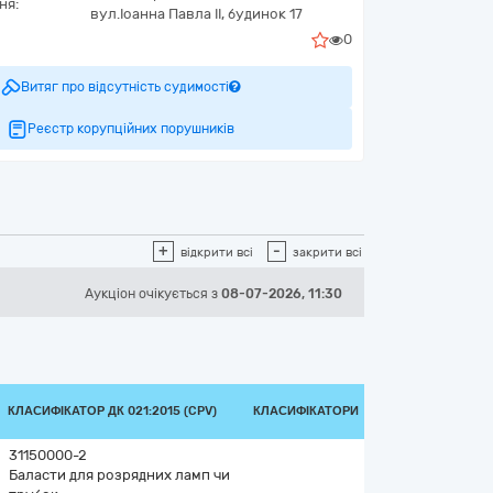
ня:
вул.Іоанна Павла ІІ, будинок 17
0
Витяг про відсутність судимості
Реєстр корупційних порушників
+
-
відкрити всі
закрити всі
Аукціон
очікується
з
08-07-2026, 11:30
КЛАСИФІКАТОР ДК 021:2015 (CPV)
КЛАСИФІКАТОРИ
31150000-2
Баласти для розрядних ламп чи