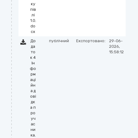
ку
пів
лі
1.0.
do
cx
До
публічний
Експортовано:
29-06-
да
2026,
то
15:58:12
к 4
Ін
фо
рм
аці
йн
а д
ові
дк
а п
ро
уч
ас
ни
ка.