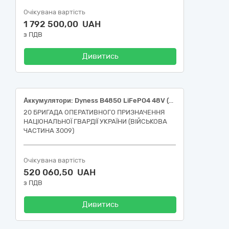
Очікувана вартість
1 792 500,00 UAH
з ПДВ
Дивитись
Аккумулятори: Dyness B4850 LiFePO4 48V (48V/50Ah/2400Wh) (BMS 50A/50A), Deye LiFePO4 48 100 Ah 5,1 kWh Deye (SE-G5.1 Pro-B)
20 БРИГАДА ОПЕРАТИВНОГО ПРИЗНАЧЕННЯ
НАЦІОНАЛЬНОЇ ГВАРДІЇ УКРАЇНИ (ВІЙСЬКОВА
ЧАСТИНА 3009)
Очікувана вартість
520 060,50 UAH
з ПДВ
Дивитись