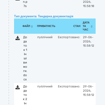
n.p
2026,
7s
15:58:18
Тип документа: Тендерна документація
ДАТА
ФАЙЛ
ПРИВАТНІСТЬ
СТАН
ТА
ЧАС
До
публічний
Експортовано:
29-06-
да
2026,
то
15:58:12
к 1
Ін
ші
ви
мо
ги.
do
cx
До
публічний
Експортовано:
29-06-
да
2026,
то
15:58:12
к 2
Ін