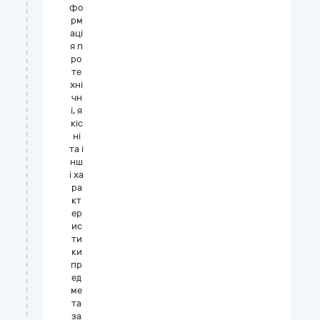
фо
рм
аці
я п
ро
те
хні
чн
і, я
кіс
ні
та і
нш
і ха
ра
кт
ер
ис
ти
ки
пр
ед
ме
та
за