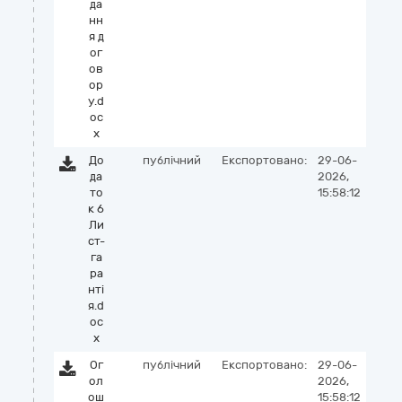
да
нн
я д
ог
ов
ор
у.d
oc
x
До
публічний
Експортовано:
29-06-
да
2026,
то
15:58:12
к 6
Ли
ст-
га
ра
нті
я.d
oc
x
Ог
публічний
Експортовано:
29-06-
ол
2026,
ош
15:58:12