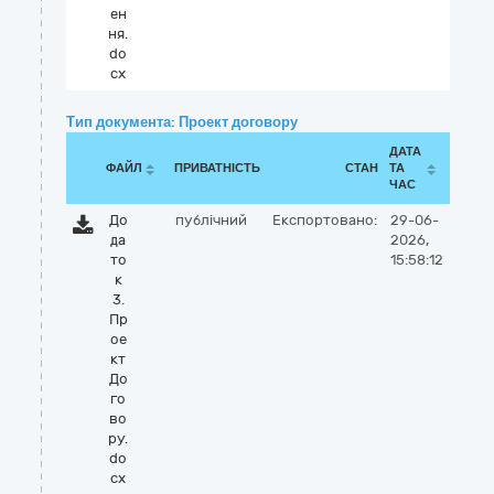
ен
ня.
do
cx
Тип документа: Проект договору
ДАТА
ФАЙЛ
ПРИВАТНІСТЬ
СТАН
ТА
ЧАС
До
публічний
Експортовано:
29-06-
да
2026,
то
15:58:12
к
3.
Пр
ое
кт
До
го
во
ру.
do
cx