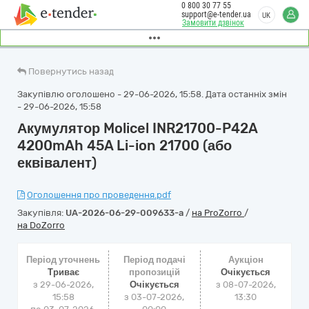
0 800 30 77 55
support@e-tender.ua
UK
Замовити дзвінок
Повернутись назад
Закупівлю оголошено - 29-06-2026, 15:58. Дата останніх змін
- 29-06-2026, 15:58
Акумулятор Molicel INR21700-P42A
4200mAh 45A Li-ion 21700 (або
еквівалент)
Оголошення про проведення.pdf
Закупівля:
UA-2026-06-29-009633-a
/
на ProZorro
/
на DoZorro
Період уточнень
Період подачі
Аукціон
Триває
пропозицій
Очікується
з 29-06-2026,
Очікується
з
08-07-2026,
15:58
з 03-07-2026,
13:30