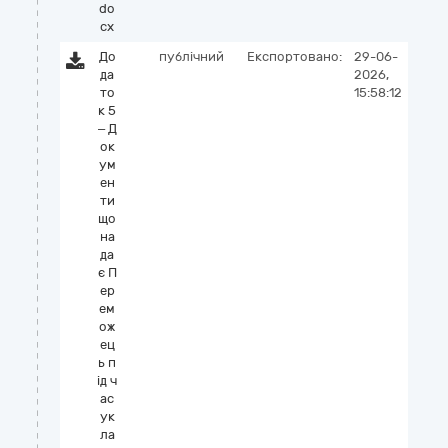
do
cx
До
публічний
Експортовано:
29-06-
да
2026,
то
15:58:12
к 5
– Д
ок
ум
ен
ти
що
на
да
є П
ер
ем
ож
ец
ь п
ід ч
ас
ук
ла