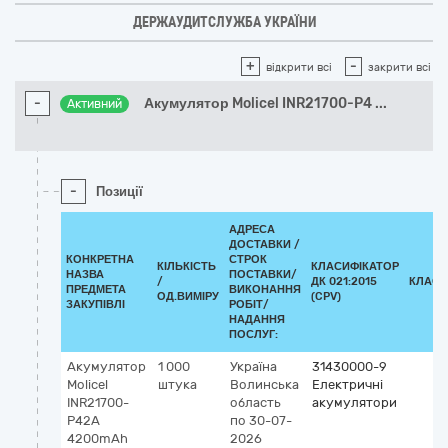
ДЕРЖАУДИТСЛУЖБА УКРАЇНИ
+
-
відкрити всі
закрити всі
-
Акумулятор Molicel INR21700-P4
...
Активний
-
Позиції
АДРЕСА
ДОСТАВКИ /
КОНКРЕТНА
СТРОК
КІЛЬКІСТЬ
КЛАСИФІКАТОР
НАЗВА
ПОСТАВКИ/
/
ДК 021:2015
КЛАСИ
ПРЕДМЕТА
ВИКОНАННЯ
ОД.ВИМІРУ
(CPV)
ЗАКУПІВЛІ
РОБІТ/
НАДАННЯ
ПОСЛУГ:
Акумулятор
1 000
Україна
31430000-9
Molicel
штука
Волинська
Електричні
INR21700-
область
акумулятори
P42A
по 30-07-
4200mAh
2026