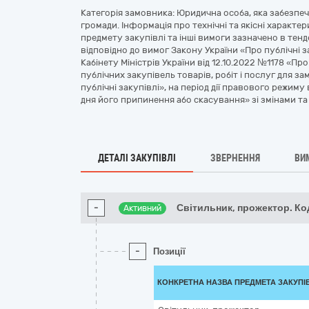
Категорія замовника: Юридична особа, яка забезпе
громади. Інформація про технічні та якісні характ
предмету закупівлі та інші вимоги зазначено в тенд
відповідно до вимог Закону України «Про публічні
Кабінету Міністрів України від 12.10.2022 №1178 «П
публічних закупівель товарів, робіт і послуг для з
публічні закупівлі», на період дії правового режиму
дня його припинення або скасування» зі змінами т
ДЕТАЛІ ЗАКУПІВЛІ
ЗВЕРНЕННЯ
ВИ
-
Світильник, прожектор. К
Активний
-
Позиції
КОНКРЕТНА НАЗВА ПРЕДМЕТА ЗАКУПІ