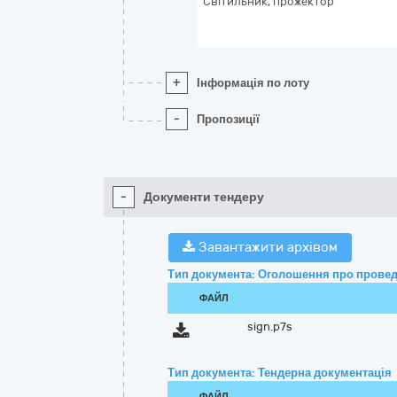
Світильник, прожектор
+
Інформація по лоту
-
Пропозиції
-
Документи тендеру
Завантажити архівом
Тип документа: Оголошення про провед
ФАЙЛ
sign.p7s
Тип документа: Тендерна документація
ФАЙЛ