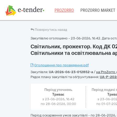
PROZORRO
PROZORRO MARKET
Повернутись назад
Закупівлю оголошено - 23-06-2026, 16:42. Дата оста
Світильник, прожектор. Код ДК 0
Світильники та освітлювальна а
Оголошення про проведення.pdf
Закупівля:
UA-2026-06-23-012852-a
/
на ProZorro
Рядок плану закупівлі та обґрунтування:
UA-P-202
Період уточнень
Період подачі
Триває
Трив
з 23-06-2026, 16:42
з 23-06-202
по 28-06-2026, 00:00
по 01-07-202
Період оскарження умов закупівлі - по
28-06-2026, 