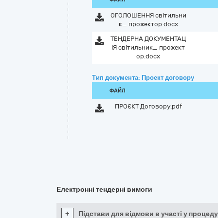
ОГОЛОШЕННЯ світильни
к_ прожектор.docx
ТЕНДЕРНА ДОКУМЕНТАЦ
ІЯ світильник_ прожект
ор.docx
Тип документа: Проект договору
ФАЙЛ
ПРОЄКТ Договору.pdf
Електронні тендерні вимоги
+
Підстави для відмови в участі у процеду