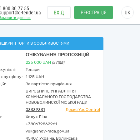
0 800 30 77 55
support@e-tender.ua
ВХІД
РЕЄСТРАЦІЯ
UK
Замовити дзвінок
ВІДКРИТІ ТОРГИ З ОСОБЛИВОСТЯМИ
ОЧІКУВАННЯ ПРОПОЗИЦІЙ
225 000
UAH
(з ПДВ)
купівлі:
Товари
к аукціону:
1 125 UAH
ій:
За вартістю придбання
ВИРОБНИЧЕ УПРАВЛІННЯ
КОМУНАЛЬНОГО ГОСПОДАРСТВА
НОВОВОЛИНСКОЇ МІСЬКОЇ РАДИ
03339331
Досьє YouControl
а:
Хижук Ліна
+380679862961
vukg@nov-rada.gov.ua
45407,
Україна
,
Волинська