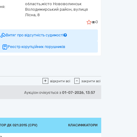
область,
місто Нововолинськ
ня:
Володимирський район,
вулиця
Лісна, 8
0
Витяг про відсутність судимості
Реєстр корупційних порушників
+
-
відкрити всі
закрити всі
Аукціон
очікується
з
01-07-2026, 13:57
ОР ДК 021:2015 (CPV)
КЛАСИФІКАТОРИ