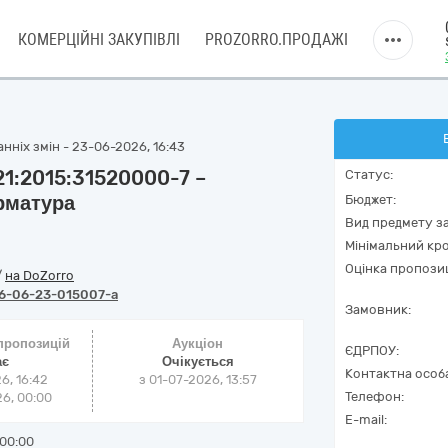
КОМЕРЦІЙНІ ЗАКУПІВЛІ
PROZORRO.ПРОДАЖІ
нніх змін - 23-06-2026, 16:43
21:2015:31520000-7 –
Статус:
рматура
Бюджет:
Вид предмету за
Мінімальний кро
Оцінка пропозиц
/
на DoZorro
6-06-23-015007-a
Замовник:
 пропозицій
Аукціон
ЄДРПОУ:
ає
Очікується
Контактна особ
6, 16:42
з
01-07-2026, 13:57
Телефон:
6, 00:00
E-mail:
00:00