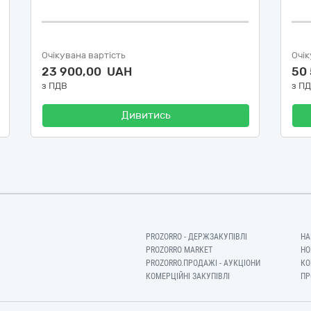
Очікувана вартість
Очік
23 900,00 UAH
50
з ПДВ
з П
Дивитись
PROZORRO - ДЕРЖЗАКУПІВЛІ
НА
PROZORRO MARKET
НО
PROZORRO.ПРОДАЖІ - АУКЦІОНИ
КО
КОМЕРЦІЙНІ ЗАКУПІВЛІ
ПР