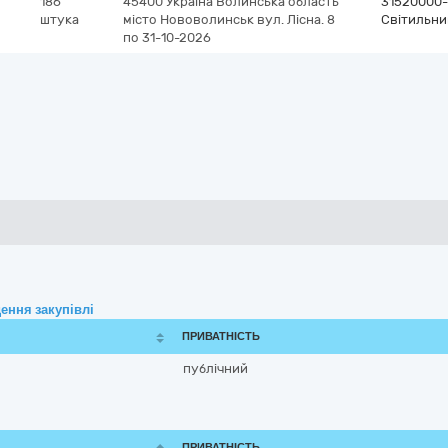
186
45400
Україна
Волинська область
31520000-
штука
місто Нововолинськ
вул. Лісна. 8
Світильни
по 31-10-2026
ення закупівлі
ПРИВАТНІСТЬ
публічний
ПРИВАТНІСТЬ