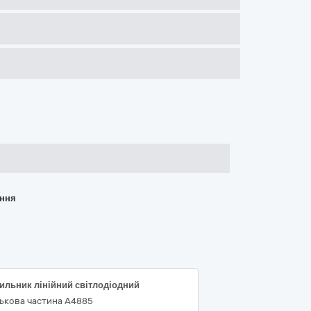
ання
ильник лінійний світлодіодний
ськова частина А4885