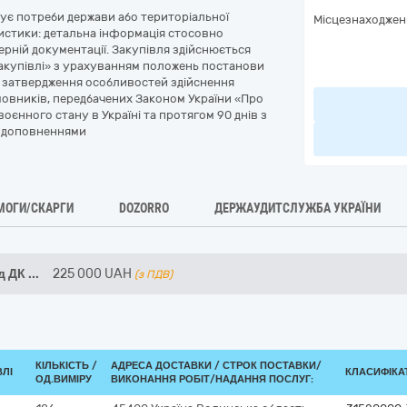
чує потреби держави або територіальної
Місцезнаходжен
еристики: детальна інформація стосовно
ерній документації. Закупівля здійснюється
 закупівлі» з урахуванням положень постанови
ро затвердження особливостей здійснення
амовників, передбачених Законом України «Про
 воєнного стану в Україні та протягом 90 днів з
а доповненнями
МОГИ/СКАРГИ
DOZORRO
ДЕРЖАУДИТСЛУЖБА УКРАЇНИ
од ДК
...
225 000
UAH
(з ПДВ)
КІЛЬКІСТЬ /
АДРЕСА ДОСТАВКИ /
СТРОК ПОСТАВКИ/
ВЛІ
КЛАСИФІКАТ
ОД.ВИМІРУ
ВИКОНАННЯ РОБІТ/НАДАННЯ ПОСЛУГ: