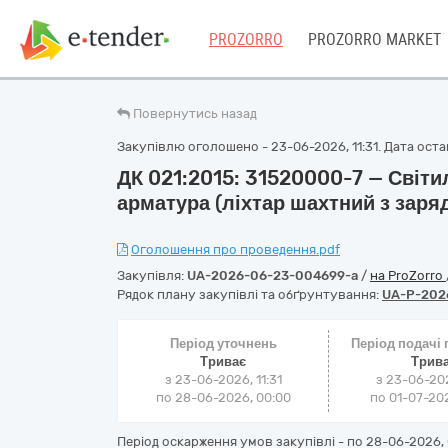
PROZORRO
PROZORRO MARKET
Повернутись назад
Закупівлю оголошено - 23-06-2026, 11:31. Дата остан
ДК 021:2015: 31520000-7 — Світ
арматура (ліхтар шахтний з зар
Оголошення про проведення.pdf
Закупівля:
UA-2026-06-23-004699-a
/
на ProZorro
Рядок плану закупівлі та обґрунтування:
UA-P-202
Період уточнень
Період подачі
Триває
Трив
з 23-06-2026, 11:31
з 23-06-202
по 28-06-2026, 00:00
по 01-07-202
Період оскарження умов закупівлі - по
28-06-2026, 