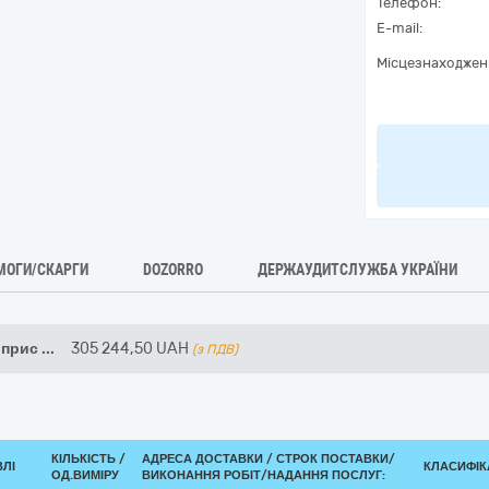
Телефон:
E-mail:
Місцезнаходжен
МОГИ/СКАРГИ
DOZORRO
ДЕРЖАУДИТСЛУЖБА УКРАЇНИ
 прис
...
305 244,50
UAH
(з ПДВ)
КІЛЬКІСТЬ /
АДРЕСА ДОСТАВКИ /
СТРОК ПОСТАВКИ/
ВЛІ
КЛАСИФІКА
ОД.ВИМІРУ
ВИКОНАННЯ РОБІТ/НАДАННЯ ПОСЛУГ: