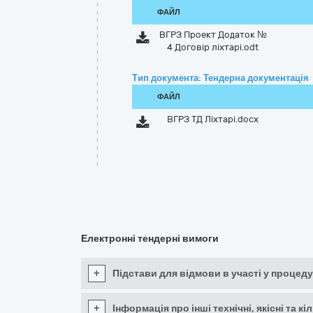
ФАЙЛ
ВГРЗ Проект Додаток №
4 Договір ліхтарі.odt
Тип документа: Тендерна документація
ФАЙЛ
ВГРЗ ТД Ліхтарі.docx
Електронні тендерні вимоги
+
Підстави для відмови в участі у процеду
+
Інформація про інші технічні, якісні та 