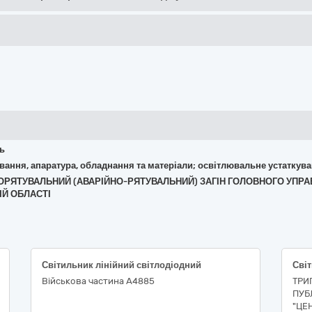
ть
кування, апаратура, обладнання та матеріали; освітлювальне устаткув
НИЧОРЯТУВАЛЬНИЙ (АВАРІЙНО-РЯТУВАЛЬНИЙ) ЗАГІН ГОЛОВНОГО УПР
ІЙ ОБЛАСТІ
Світильник лінійний світлодіодний
Військова частина А4885
ТРИ
ПУБ
"ЦЕ