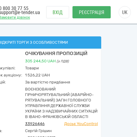
0 800 30 77 55
support@e-tender.ua
ВХІД
РЕЄСТРАЦІЯ
UK
Замовити дзвінок
ВІДКРИТІ ТОРГИ З ОСОБЛИВОСТЯМИ
ОЧІКУВАННЯ ПРОПОЗИЦІЙ
305 244,50
UAH
(з ПДВ)
купівлі:
Товари
к аукціону:
1 526,22 UAH
ій:
За вартістю придбання
ВОЄНІЗОВАНИЙ
ГІРНИЧОРЯТУВАЛЬНИЙ (АВАРІЙНО-
РЯТУВАЛЬНИЙ) ЗАГІН ГОЛОВНОГО
УПРАВЛІННЯ ДЕРЖАВНОЇ СЛУЖБИ
УКРАЇНИ З НАДЗВИЧАЙНИХ СИТУАЦІЙ
В ІВАНО-ФРАНКІВСЬКІЙ ОБЛАСТІ
33926446
Досьє YouControl
а:
Сергій Грішин