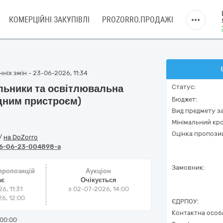
КОМЕРЦІЙНІ ЗАКУПІВЛІ
PROZORRO.ПРОДАЖІ
ніх змін - 23-06-2026, 11:34
ильники та освітлювальна
Статус:
ядним пристроєм)
Бюджет:
Вид предмету за
Мінімальний кро
Оцінка пропозиц
/
на DoZorro
6-06-23-004898-a
Замовник:
 пропозицій
Аукціон
ає
Очікується
6, 11:31
з
02-07-2026, 14:00
6, 12:00
ЄДРПОУ:
Контактна особ
00:00