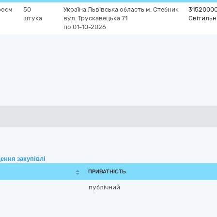
роєм
50
Україна
Львівська область
м. Стебник
31520000
штука
вул. Трускавецька 71
Світильн
по 01-10-2026
ення закупівлі
ПРИВАТНІСТЬ
публічний