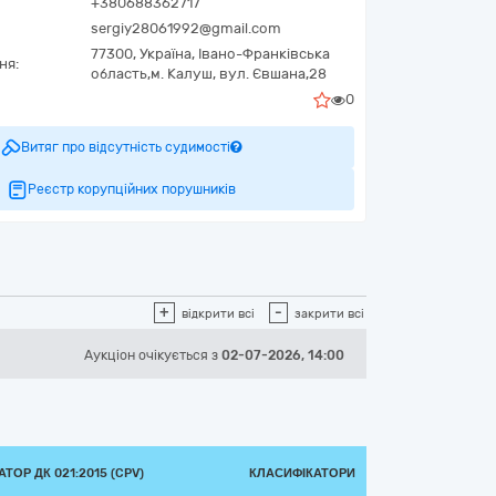
+380688362717
sergiy28061992@gmail.com
77300,
Україна
,
Івано-Франківська
ня:
область,
м. Калуш,
вул. Євшана,28
0
Витяг про відсутність судимості
Реєстр корупційних порушників
+
-
відкрити всі
закрити всі
Аукціон
очікується
з
02-07-2026, 14:00
ТОР ДК 021:2015 (CPV)
КЛАСИФІКАТОРИ