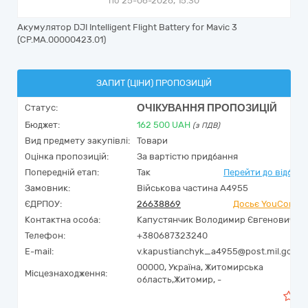
по 25-06-2026, 15:30
Акумулятор DJI Intelligent Flight Battery for Mavic 3
(CP.MA.00000423.01)
ЗАПИТ (ЦІНИ) ПРОПОЗИЦІЙ
ОЧІКУВАННЯ ПРОПОЗИЦІЙ
Статус:
Бюджет:
162 500
UAH
(з ПДВ)
Вид предмету закупівлі:
Товари
Оцінка пропозицій:
За вартістю придбання
Попередній етап:
Так
Перейти до відбор
Замовник:
Військова частина А4955
ЄДРПОУ:
26638869
Досьє YouContro
Контактна особа:
Капустянчик Володимир Євгенович
Телефон:
+380687323240
E-mail:
v.kapustianchyk_a4955@post.mil.gov.u
00000,
Україна
,
Житомирська
Місцезнаходження:
область,
Житомир,
-