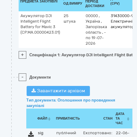
ПРЕДМЕТА ЗАКУПІВЛІ
ПЕРІОД
ОД.ВИМІРУ
(CPV)
ДОСТАВКИ
Акумулятор DJI
25
00000
,
31430000-9
Intelligent Flight
штука
Україна
,
Електричні
Battery for Mavic 3
Запорізька
акумулятори
(CP.MA.00000423.01)
область
,
-
по 19-07-
2026
+
Специфікація 1: Акумулятор DJI Intelligent Flight Bat
-
Документи
Завантажити архівом
Тип документа: Оголошення про проведення
закупівлі
ДАТА
ФАЙЛ
ПРИВАТНІСТЬ
СТАН
ТА
ЧАС
sig
публічний
Експортовано:
22-06-