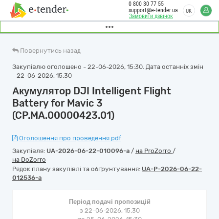
0 800 30 77 55
support@e-tender.ua
UK
Замовити дзвінок
Повернутись назад
Закупівлю оголошено - 22-06-2026, 15:30. Дата останніх змін
- 22-06-2026, 15:30
Акумулятор DJI Intelligent Flight
Battery for Mavic 3
(CP.MA.00000423.01)
Оголошення про проведення.pdf
Закупівля:
UA-2026-06-22-010096-a
/
на ProZorro
/
на DoZorro
Рядок плану закупівлі та обґрунтування:
UA-P-2026-06-22-
012536-a
Період подачі пропозицій
з 22-06-2026, 15:30