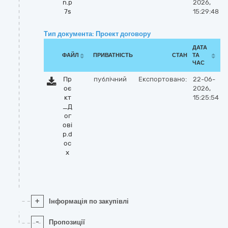
n.p
2026,
7s
15:29:48
Тип документа: Проект договору
ДАТА
ФАЙЛ
ПРИВАТНІСТЬ
СТАН
ТА
ЧАС
Пр
публічний
Експортовано:
22-06-
оє
2026,
кт
15:25:54
_Д
ог
ові
р.d
oc
x
+
Інформація по закупівлі
-
Пропозиції