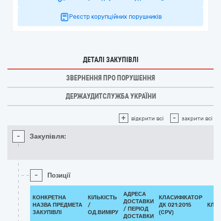
Реєстр корупційних порушників
ДЕТАЛІ ЗАКУПІВЛІ
ЗВЕРНЕННЯ ПРО ПОРУШЕННЯ
ДЕРЖАУДИТСЛУЖБА УКРАЇНИ
+
-
відкрити всі
закрити всі
-
Закупівля:
-
Позиції
АДРЕСА
КОНКРЕТНА
КІЛЬКІСТЬ
КЛАСИФІКАТОР
ДОСТАВКИ
НАЗВА ПРЕДМЕТА
/
ДК 021:2015
КЛА
/ ПЕРІОД
ЗАКУПІВЛІ
ОД.ВИМІРУ
(CPV)
ДОСТАВКИ