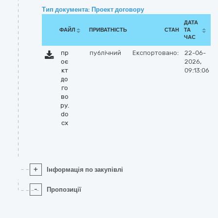
Тип документа: Проект договору
ДАТА
ФАЙЛ
ПРИВАТНІСТЬ
СТАН
ТА
ЧАС
пр
публічний
Експортовано:
22-06-
оє
2026,
кт
09:13:06
до
го
во
ру.
do
cx
+
Інформація по закупівлі
-
Пропозиції