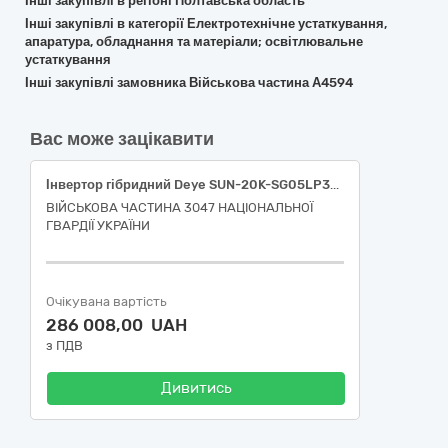
Інші закупівлі в регіоні Полтавська область
Інші закупівлі в категорії Електротехнічне устаткування,
апаратура, обладнання та матеріали; освітлювальне
устаткування
Інші закупівлі замовника Військова частина А4594
Вас може зацікавити
Інвертор гібридний Deye SUN-20K-SG05LP3-EU-SM2 в комплекті з 4-ма акумуляторними батарея 5 кВт
ВІЙСЬКОВА ЧАСТИНА 3047 НАЦІОНАЛЬНОЇ
ГВАРДІЇ УКРАЇНИ
Очікувана вартість
286 008,00 UAH
з ПДВ
Дивитись