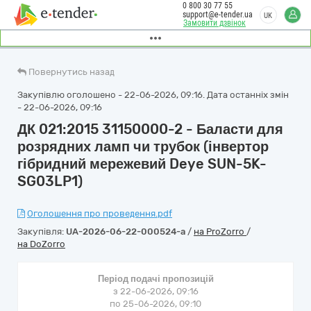
0 800 30 77 55
support@e-tender.ua
UK
Замовити дзвінок
Повернутись назад
Закупівлю оголошено - 22-06-2026, 09:16. Дата останніх змін
- 22-06-2026, 09:16
ДК 021:2015 31150000-2 - Баласти для
розрядних ламп чи трубок (інвертор
гібридний мережевий Deye SUN-5K-
SG03LP1)
Оголошення про проведення.pdf
Закупівля:
UA-2026-06-22-000524-a
/
на ProZorro
/
на DoZorro
Період подачі пропозицій
з 22-06-2026, 09:16
по 25-06-2026, 09:10