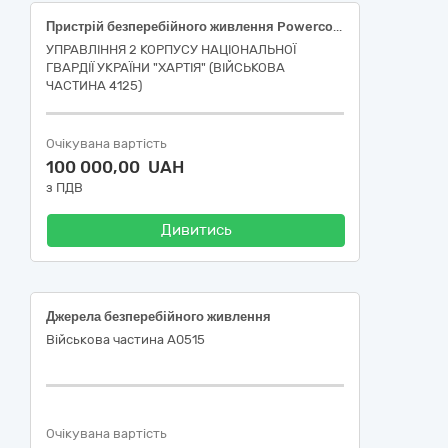
Пристрій безперебійного живлення Powercom MAC-6000 (MAC6000) за кодом ДК 021:2015: 31150000-2 «Баласти для розрядних ламп чи трубок»
УПРАВЛІННЯ 2 КОРПУСУ НАЦІОНАЛЬНОЇ
ГВАРДІЇ УКРАЇНИ "ХАРТІЯ" (ВІЙСЬКОВА
ЧАСТИНА 4125)
Очікувана вартість
100 000,00 UAH
з ПДВ
Дивитись
Джерела безперебійного живлення
Військова частина А0515
Очікувана вартість