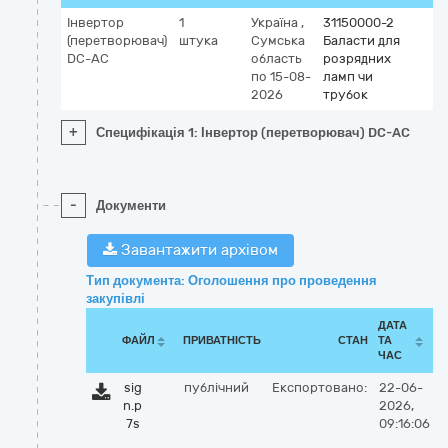
Інвертор
1
Україна
,
31150000-2
(перетворювач)
штука
Сумська
Баласти для
DC-AC
область
розрядних
по 15-08-
ламп чи
2026
трубок
+
Специфікація 1: Інвертор (перетворювач) DC-AC
-
Документи
Завантажити архівом
Тип документа: Оголошення про проведення
закупівлі
ДАТА
ФАЙЛ
ПРИВАТНІСТЬ
СТАН
ТА
ЧАС
sig
публічний
Експортовано:
22-06-
n.p
2026,
7s
09:16:06