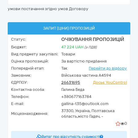
умови постачання згідно умов Договору
ЗАПИТ (ЦІНИ) ПРОПОЗИЦІЙ
ОЧІКУВАННЯ ПРОПОЗИЦІЙ
Статус:
Бюджет:
47 224
UAH
(з ПДВ)
Вид предмету закупівлі:
Товари
Оцінка пропозицій:
За вартістю придбання
Попередній етап:
Так
Перейти до відбору
Замовник:
Військова частина А4594
ЄДРПОУ:
26631695
Досьє YouControl
Контактна особа:
Галина Беда
Телефон:
+380677163784
E-mail:
gallina-t35@outlook.com
37300,
Україна
,
Полтавська
Місцезнаходження:
область,
місто Гадяч,
-
0
Витяг про відсутність судимості