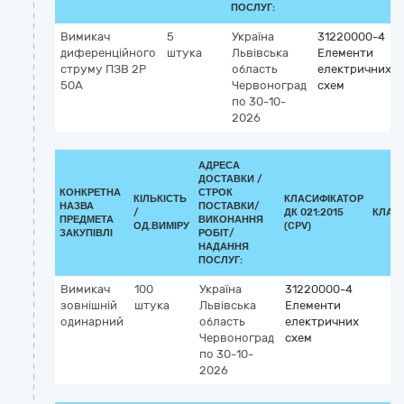
ПОСЛУГ:
Вимикач
5
Україна
31220000-4
диференційного
штука
Львівська
Елементи
струму ПЗВ 2Р
область
електричних
50А
Червоноград
схем
по 30-10-
2026
АДРЕСА
ДОСТАВКИ /
КОНКРЕТНА
СТРОК
КІЛЬКІСТЬ
КЛАСИФІКАТОР
НАЗВА
ПОСТАВКИ/
/
ДК 021:2015
КЛАС
ПРЕДМЕТА
ВИКОНАННЯ
ОД.ВИМІРУ
(CPV)
ЗАКУПІВЛІ
РОБІТ/
НАДАННЯ
ПОСЛУГ:
Вимикач
100
Україна
31220000-4
зовнішній
штука
Львівська
Елементи
одинарний
область
електричних
Червоноград
схем
по 30-10-
2026