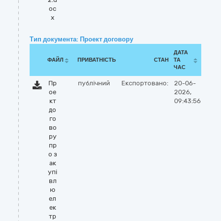
oc
x
Тип документа: Проект договору
ДАТА
ФАЙЛ
ПРИВАТНІСТЬ
СТАН
ТА
ЧАС
Пр
публічний
Експортовано:
20-06-
ое
2026,
кт
09:43:56
до
го
во
ру
пр
о з
ак
упі
вл
ю
ел
ек
тр