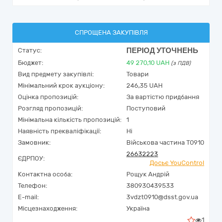
СПРОЩЕНА ЗАКУПІВЛЯ
ПЕРІОД УТОЧНЕНЬ
Статус:
Бюджет:
49 270,10
UAH
(з ПДВ)
Вид предмету закупівлі:
Товари
Мінімальний крок аукціону:
246,35 UAH
Оцінка пропозицій:
За вартістю придбання
Розгляд пропозицій:
Поступовий
Мінімальна кількість пропозицій:
1
Наявність прекваліфікації:
Ні
Замовник:
Військова частина Т0910
26632223
ЄДРПОУ:
Досьє YouControl
Контактна особа:
Рощук Андрій
Телефон:
380930439533
E-mail:
3vdzt0910@dsst.gov.ua
Місцезнаходження:
Україна
1