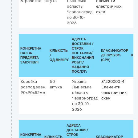
5-розеток
штука
Львівська
Елементи
область
електричних
Червоноград
схем
по 30-10-
2026
АДРЕСА
ДОСТАВКИ /
КОНКРЕТНА
СТРОК
КІЛЬКІСТЬ
КЛАСИФІКАТОР
НАЗВА
ПОСТАВКИ/
/
ДК 021:2015
КЛ
ПРЕДМЕТА
ВИКОНАННЯ
ОД.ВИМІРУ
(CPV)
ЗАКУПІВЛІ
РОБІТ/
НАДАННЯ
ПОСЛУГ:
Коробка
50
Україна
31220000-4
розпод.зовн.
штука
Львівська
Елементи
90х90х52мм
область
електричних
Червоноград
схем
по 30-10-
2026
АДРЕСА
ДОСТАВКИ /
КОНКРЕТНА
СТРОК
КІЛЬКІСТЬ
КЛАСИФІКАТОР