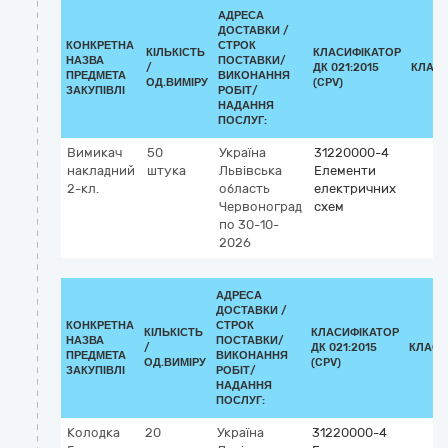
АДРЕСА
ДОСТАВКИ /
КОНКРЕТНА
СТРОК
КІЛЬКІСТЬ
КЛАСИФІКАТОР
НАЗВА
ПОСТАВКИ/
/
ДК 021:2015
КЛАСИ
ПРЕДМЕТА
ВИКОНАННЯ
ОД.ВИМІРУ
(CPV)
ЗАКУПІВЛІ
РОБІТ/
НАДАННЯ
ПОСЛУГ:
Вимикач
50
Україна
31220000-4
накладний
штука
Львівська
Елементи
2-кл.
область
електричних
Червоноград
схем
по 30-10-
2026
АДРЕСА
ДОСТАВКИ /
КОНКРЕТНА
СТРОК
КІЛЬКІСТЬ
КЛАСИФІКАТОР
НАЗВА
ПОСТАВКИ/
/
ДК 021:2015
КЛАСИ
ПРЕДМЕТА
ВИКОНАННЯ
ОД.ВИМІРУ
(CPV)
ЗАКУПІВЛІ
РОБІТ/
НАДАННЯ
ПОСЛУГ:
Колодка
20
Україна
31220000-4