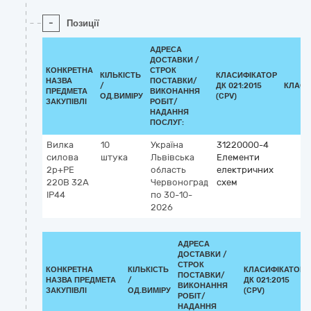
-
Позиції
АДРЕСА
ДОСТАВКИ /
КОНКРЕТНА
СТРОК
КІЛЬКІСТЬ
КЛАСИФІКАТОР
НАЗВА
ПОСТАВКИ/
/
ДК 021:2015
КЛАСИ
ПРЕДМЕТА
ВИКОНАННЯ
ОД.ВИМІРУ
(CPV)
ЗАКУПІВЛІ
РОБІТ/
НАДАННЯ
ПОСЛУГ:
Вилка
10
Україна
31220000-4
силова
штука
Львівська
Елементи
2р+РЕ
область
електричних
220В 32А
Червоноград
схем
ІР44
по 30-10-
2026
АДРЕСА
ДОСТАВКИ /
СТРОК
КОНКРЕТНА
КІЛЬКІСТЬ
КЛАСИФІКАТОР
ПОСТАВКИ/
НАЗВА ПРЕДМЕТА
/
ДК 021:2015
ВИКОНАННЯ
ЗАКУПІВЛІ
ОД.ВИМІРУ
(CPV)
РОБІТ/
НАДАННЯ