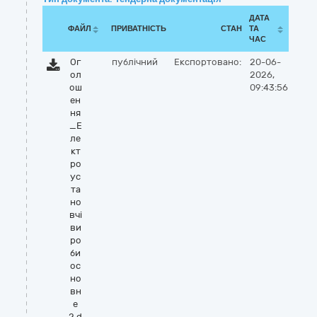
ДАТА
ФАЙЛ
ПРИВАТНІСТЬ
СТАН
ТА
ЧАС
Ог
публічний
Експортовано:
20-06-
ол
2026,
ош
09:43:56
ен
ня
_Е
ле
кт
ро
ус
та
но
вчі
ви
ро
би
ос
но
вн
е
2.d