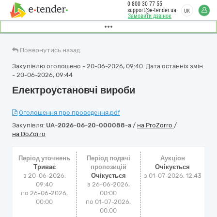
0 800 30 77 55
support@e-tender.ua
UK
Замовити дзвінок
Повернутись назад
Закупівлю оголошено - 20-06-2026, 09:40. Дата останніх змін
- 20-06-2026, 09:44
Електроустановчі вироби
Оголошення про проведення.pdf
Закупівля:
UA-2026-06-20-000088-a
/
на ProZorro
/
на DoZorro
Період уточнень
Період подачі
Аукціон
Триває
пропозицій
Очікується
з 20-06-2026,
Очікується
з
01-07-2026, 12:43
09:40
з 26-06-2026,
по 26-06-2026,
00:00
00:00
по 01-07-2026,
00:00