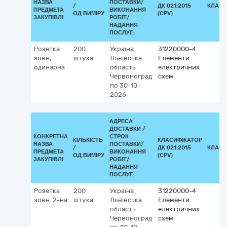
НАЗВА
ПОСТАВКИ/
/
ДК 021:2015
КЛАСИ
ПРЕДМЕТА
ВИКОНАННЯ
ОД.ВИМІРУ
(CPV)
ЗАКУПІВЛІ
РОБІТ/
НАДАННЯ
ПОСЛУГ:
Розетка
200
Україна
31220000-4
зовн,
штука
Львівська
Елементи
одинарна
область
електричних
Червоноград
схем
по 30-10-
2026
АДРЕСА
ДОСТАВКИ /
КОНКРЕТНА
СТРОК
КІЛЬКІСТЬ
КЛАСИФІКАТОР
НАЗВА
ПОСТАВКИ/
/
ДК 021:2015
КЛАСИ
ПРЕДМЕТА
ВИКОНАННЯ
ОД.ВИМІРУ
(CPV)
ЗАКУПІВЛІ
РОБІТ/
НАДАННЯ
ПОСЛУГ:
Розетка
200
Україна
31220000-4
зовн. 2-на
штука
Львівська
Елементи
область
електричних
Червоноград
схем