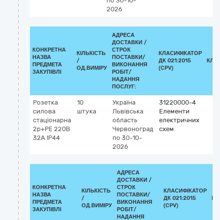
по 30-10-
2026
АДРЕСА
ДОСТАВКИ /
КОНКРЕТНА
СТРОК
КІЛЬКІСТЬ
КЛАСИФІКАТОР
НАЗВА
ПОСТАВКИ/
/
ДК 021:2015
КЛА
ПРЕДМЕТА
ВИКОНАННЯ
ОД.ВИМІРУ
(CPV)
ЗАКУПІВЛІ
РОБІТ/
НАДАННЯ
ПОСЛУГ:
Розетка
10
Україна
31220000-4
силова
штука
Львівська
Елементи
стаціонарна
область
електричних
2р+РЕ 220В
Червоноград
схем
32А ІР44
по 30-10-
2026
АДРЕСА
ДОСТАВКИ /
КОНКРЕТНА
СТРОК
КІЛЬКІСТЬ
КЛАСИФІКАТОР
НАЗВА
ПОСТАВКИ/
/
ДК 021:2015
КЛ
ПРЕДМЕТА
ВИКОНАННЯ
ОД.ВИМІРУ
(CPV)
ЗАКУПІВЛІ
РОБІТ/
НАДАННЯ