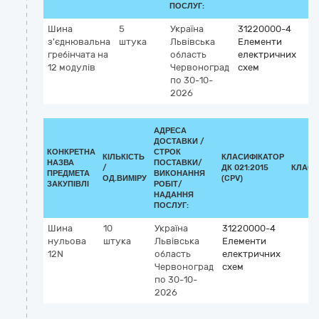
ПОСЛУГ:
Шина
5
Україна
31220000-4
з'єднювальна
штука
Львівська
Елементи
гребінчата на
область
електричних
12 модулів
Червоноград
схем
по 30-10-
2026
АДРЕСА
ДОСТАВКИ /
КОНКРЕТНА
СТРОК
КІЛЬКІСТЬ
КЛАСИФІКАТОР
НАЗВА
ПОСТАВКИ/
/
ДК 021:2015
КЛАСИ
ПРЕДМЕТА
ВИКОНАННЯ
ОД.ВИМІРУ
(CPV)
ЗАКУПІВЛІ
РОБІТ/
НАДАННЯ
ПОСЛУГ:
Шина
10
Україна
31220000-4
нульова
штука
Львівська
Елементи
12N
область
електричних
Червоноград
схем
по 30-10-
2026