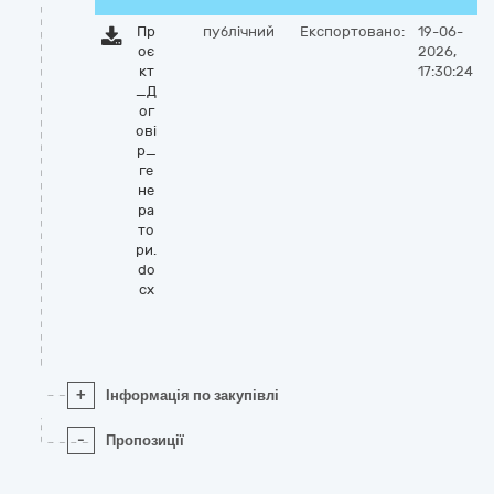
Пр
публічний
Експортовано:
19-06-
оє
2026,
кт
17:30:24
_Д
ог
ові
р_
ге
не
ра
то
ри.
do
cx
+
Інформація по закупівлі
-
Пропозиції