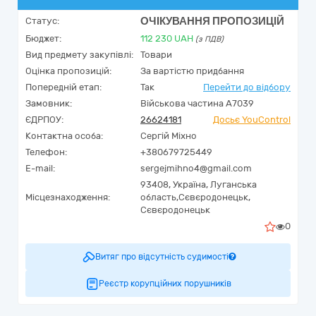
ОЧІКУВАННЯ ПРОПОЗИЦІЙ
Статус:
Бюджет:
112 230
UAH
(з ПДВ)
Вид предмету закупівлі:
Товари
Оцінка пропозицій:
За вартістю придбання
Попередній етап:
Так
Перейти до відбору
Замовник:
Військова частина А7039
ЄДРПОУ:
26624181
Досьє YouControl
Контактна особа:
Сергій Міхно
Телефон:
+380679725449
E-mail:
sergejmihno4@gmail.com
93408,
Україна
,
Луганська
Місцезнаходження:
область,
Сєвєродонецьк,
Сєвєродонецьк
0
Витяг про відсутність судимості
Реєстр корупційних порушників