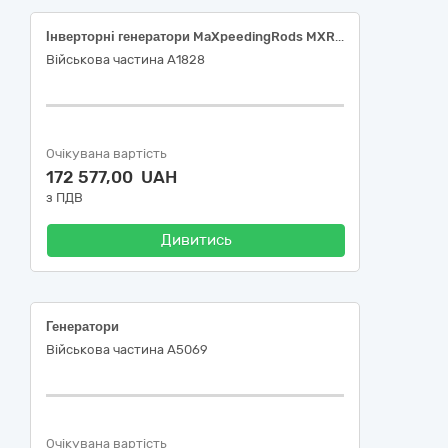
Інверторні генератори MaXpeedingRods MXR3500, за кодом 31120000-3 ("Генератори") ДК 021:2015 Єдиного закупівельного словника
Військова частина А1828
Очікувана вартість
172 577,00 UAH
з ПДВ
Дивитись
Генератори
Військова частина А5069
Очікувана вартість