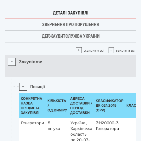
ДЕТАЛІ ЗАКУПІВЛІ
ЗВЕРНЕННЯ ПРО ПОРУШЕННЯ
ДЕРЖАУДИТСЛУЖБА УКРАЇНИ
+
-
відкрити всі
закрити всі
-
Закупівля:
-
Позиції
КОНКРЕТНА
АДРЕСА
КІЛЬКІСТЬ
КЛАСИФІКАТОР
НАЗВА
ДОСТАВКИ /
/
ДК 021:2015
КЛАСИФ
ПРЕДМЕТА
ПЕРІОД
ОД.ВИМІРУ
(CPV)
ЗАКУПІВЛІ
ДОСТАВКИ
Генератори
5
Україна
,
31120000-3
штука
Харківська
Генератори
область
по 20-07-