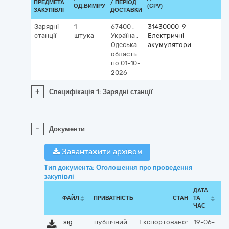
ПРЕДМЕТА
/ ПЕРІОД
ОД.ВИМІРУ
(CPV)
ЗАКУПІВЛІ
ДОСТАВКИ
Зарядні
1
67400
,
31430000-9
станції
штука
Україна
,
Електричні
Одеська
акумулятори
область
по 01-10-
2026
+
Специфікація 1: Зарядні станції
-
Документи
Завантажити архівом
Тип документа: Оголошення про проведення
закупівлі
ДАТА
ФАЙЛ
ПРИВАТНІСТЬ
СТАН
ТА
ЧАС
sig
публічний
Експортовано:
19-06-