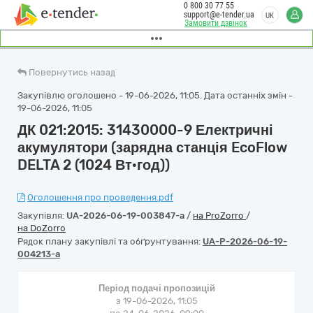
0 800 30 77 55
support@e-tender.ua
UK
Замовити дзвінок
Повернутись назад
Закупівлю оголошено - 19-06-2026, 11:05. Дата останніх змін -
19-06-2026, 11:05
ДК 021:2015: 31430000-9 Електричні
акумулятори (зарядна станція EcoFlow
DELTA 2 (1024 Вт·год))
Оголошення про проведення.pdf
Закупівля:
UA-2026-06-19-003847-a
/
на ProZorro
/
на DoZorro
Рядок плану закупівлі та обґрунтування:
UA-P-2026-06-19-
004213-a
Період подачі пропозицій
з 19-06-2026, 11:05