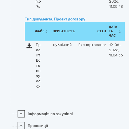
n.p
2026,
7s
11:05:43
Тип документа: Проект договору
ДАТА
ФАЙЛ
ПРИВАТНІСТЬ
СТАН
ТА
ЧАС
Пр
публічний
Експортовано:
19-06-
оє
2026,
кт
11:04:36
До
го
во
ру.
do
cx
+
Інформація по закупівлі
-
Пропозиції