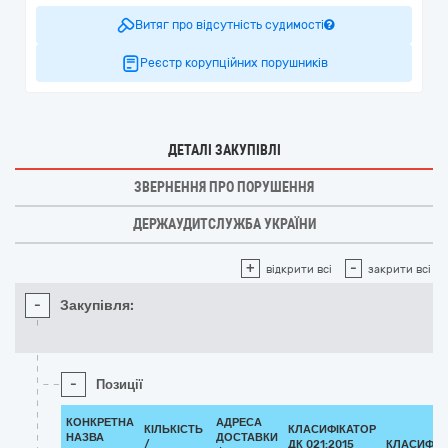
Витяг про відсутність судимості
Реєстр корупційних порушників
ДЕТАЛІ ЗАКУПІВЛІ
ЗВЕРНЕННЯ ПРО ПОРУШЕННЯ
ДЕРЖАУДИТСЛУЖБА УКРАЇНИ
+
-
відкрити всі
закрити всі
-
Закупівля:
-
Позиції
КОНКРЕТНА
АДРЕСА
КІЛЬКІСТЬ
КЛАСИФІКАТОР
НАЗВА
ДОСТАВКИ
/
ДК 021:2015
КЛАСИФІК