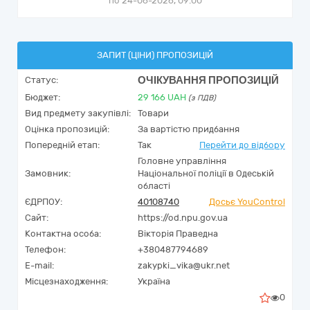
по 24-06-2026, 09:00
ЗАПИТ (ЦІНИ) ПРОПОЗИЦІЙ
ОЧІКУВАННЯ ПРОПОЗИЦІЙ
Статус:
Бюджет:
29 166
UAH
(з ПДВ)
Вид предмету закупівлі:
Товари
Оцінка пропозицій:
За вартістю придбання
Попередній етап:
Так
Перейти до відбору
Головне управління
Замовник:
Національної поліції в Одеській
області
ЄДРПОУ:
40108740
Досьє YouControl
Сайт:
https://od.npu.gov.ua
Контактна особа:
Вікторія Праведна
Телефон:
+380487794689
E-mail:
zakypki_vika@ukr.net
Місцезнаходження:
Україна
0