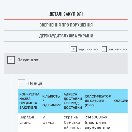
ДЕТАЛІ ЗАКУПІВЛІ
ЗВЕРНЕННЯ ПРО ПОРУШЕННЯ
ДЕРЖАУДИТСЛУЖБА УКРАЇНИ
+
-
відкрити всі
закрити всі
-
Закупівля:
-
Позиції
КОНКРЕТНА
АДРЕСА
КІЛЬКІСТЬ
КЛАСИФІКАТОР
НАЗВА
ДОСТАВКИ
/
ДК 021:2015
КЛАСИФІК
ПРЕДМЕТА
/ ПЕРІОД
ОД.ВИМІРУ
(CPV)
ЗАКУПІВЛІ
ДОСТАВКИ
Зарядні
9
Україна
,
31430000-9
станції
штука
Сумська
Електричні
область
,
акумулятори