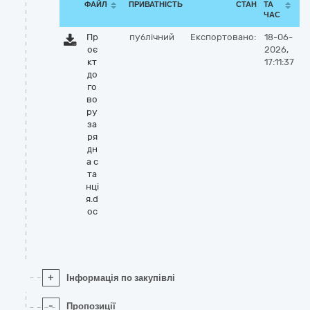
ФАЙЛ
ПРИВАТНІСТЬ
СТАН
ТА
ЧАС
Пр
публічний
Експортовано:
18-06-
оє
2026,
кт
17:11:37
до
го
во
ру
за
ря
дн
а с
та
нці
я.d
oc
+
Інформація по закупівлі
-
Пропозиції