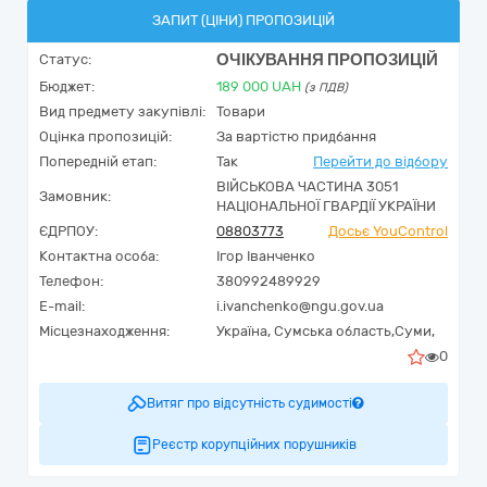
ЗАПИТ (ЦІНИ) ПРОПОЗИЦІЙ
ОЧІКУВАННЯ ПРОПОЗИЦІЙ
Статус:
Бюджет:
189 000
UAH
(з ПДВ)
Вид предмету закупівлі:
Товари
Оцінка пропозицій:
За вартістю придбання
Попередній етап:
Так
Перейти до відбору
ВІЙСЬКОВА ЧАСТИНА 3051
Замовник:
НАЦІОНАЛЬНОЇ ГВАРДІЇ УКРАЇНИ
ЄДРПОУ:
08803773
Досьє YouControl
Контактна особа:
Ігор Іванченко
Телефон:
380992489929
E-mail:
i.ivanchenko@ngu.gov.ua
Місцезнаходження:
Україна
,
Сумська область,
Суми,
0
Витяг про відсутність судимості
Реєстр корупційних порушників