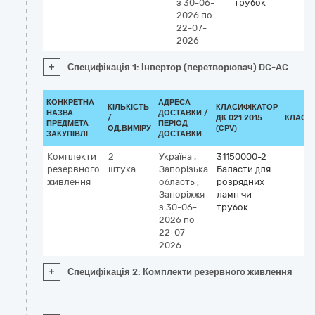
з 30-06-
трубок
2026
по
22-07-
2026
+
Специфікація 1: Інвертор (перетворювач) DC-AC
КОНКРЕТНА
АДРЕСА
КІЛЬКІСТЬ
КЛАСИФІКАТОР
НАЗВА
ДОСТАВКИ /
/
ДК 021:2015
КЛАСИ
ПРЕДМЕТА
ПЕРІОД
ОД.ВИМІРУ
(CPV)
ЗАКУПІВЛІ
ДОСТАВКИ
Комплекти
2
Україна
,
31150000-2
резервного
штука
Запорізька
Баласти для
живлення
область
,
розрядних
Запоріжжя
ламп чи
з 30-06-
трубок
2026
по
22-07-
2026
+
Специфікація 2: Комплекти резервного живлення