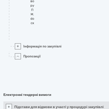
во
ру
П
М.
do
cx
+
Інформація по закупівлі
-
Пропозиції
Електронні тендерні вимоги
+
Підстави для відмови в участі у процедурі закупівлі