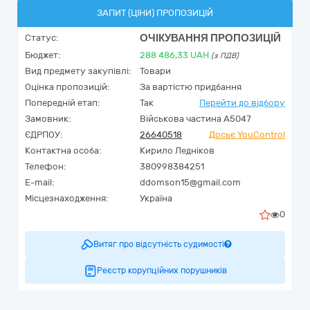
ЗАПИТ (ЦІНИ) ПРОПОЗИЦІЙ
ОЧІКУВАННЯ ПРОПОЗИЦІЙ
Статус:
Бюджет:
288 486,33
UAH
(з ПДВ)
Вид предмету закупівлі:
Товари
Оцінка пропозицій:
За вартістю придбання
Попередній етап:
Так
Перейти до відбору
Замовник:
Військова частина А5047
ЄДРПОУ:
26640518
Досьє YouControl
Контактна особа:
Кирило Ледніков
Телефон:
380998384251
E-mail:
ddomson15@gmail.com
Місцезнаходження:
Україна
0
Витяг про відсутність судимості
Реєстр корупційних порушників