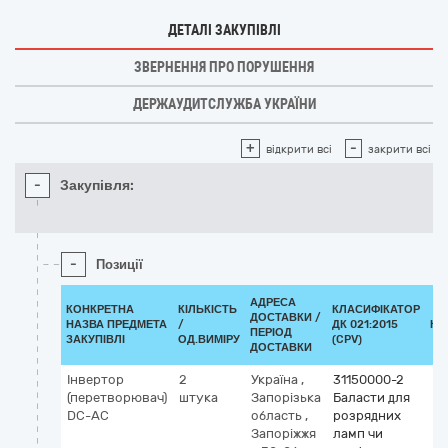
ДЕТАЛІ ЗАКУПІВЛІ
ЗВЕРНЕННЯ ПРО ПОРУШЕННЯ
ДЕРЖАУДИТСЛУЖБА УКРАЇНИ
+
-
відкрити всі
закрити всі
-
Закупівля:
-
Позиції
АДРЕСА
КОНКРЕТНА
КІЛЬКІСТЬ
КЛАСИФІКАТОР
ДОСТАВКИ /
НАЗВА ПРЕДМЕТА
/
ДК 021:2015
КЛ
ПЕРІОД
ЗАКУПІВЛІ
ОД.ВИМІРУ
(CPV)
ДОСТАВКИ
Інвертор
2
Україна
,
31150000-2
(перетворювач)
штука
Запорізька
Баласти для
DC-AC
область
,
розрядних
Запоріжжя
ламп чи