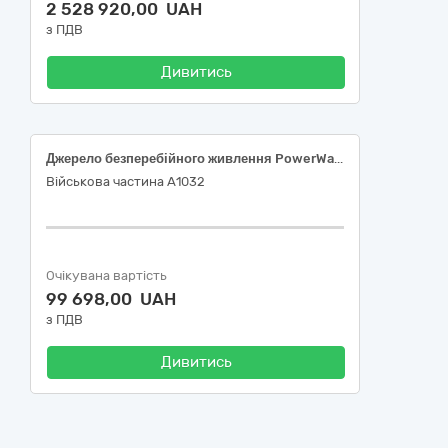
2 528 920,00 UAH
з ПДВ
Дивитись
Джерело безперебійного живлення PowerWalker VFI 2000 ICR IoT (або еквівалент) на техніку спеціального призначення, код відповідно національного класифікатора України ДК 021:2015 31150000-2 Баласти для розрядних ламп чи трубок – 1 найменування
Військова частина А1032
Очікувана вартість
99 698,00 UAH
з ПДВ
Дивитись