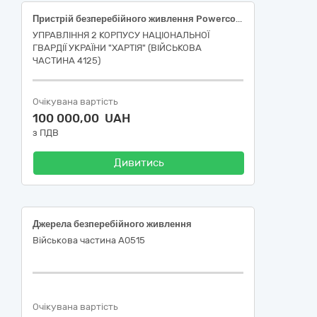
Пристрій безперебійного живлення Powercom MAC-6000 (MAC6000) за кодом ДК 021:2015: 31150000-2 «Баласти для розрядних ламп чи трубок»
УПРАВЛІННЯ 2 КОРПУСУ НАЦІОНАЛЬНОЇ
ГВАРДІЇ УКРАЇНИ "ХАРТІЯ" (ВІЙСЬКОВА
ЧАСТИНА 4125)
Очікувана вартість
100 000,00 UAH
з ПДВ
Дивитись
Джерела безперебійного живлення
Військова частина А0515
Очікувана вартість