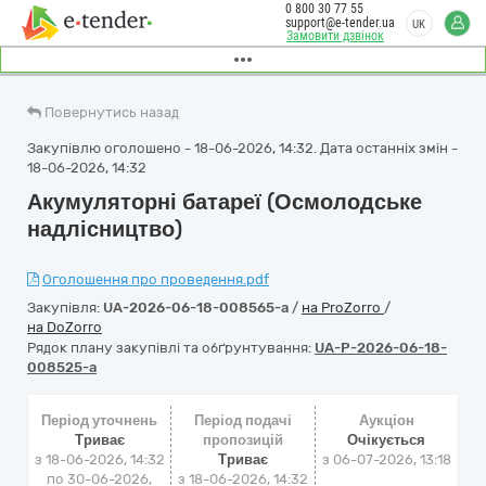
0 800 30 77 55
support@e-tender.ua
UK
Замовити дзвінок
Повернутись назад
Закупівлю оголошено - 18-06-2026, 14:32. Дата останніх змін -
18-06-2026, 14:32
Акумуляторні батареї (Осмолодське
надлісництво)
Оголошення про проведення.pdf
Закупівля:
UA-2026-06-18-008565-a
/
на ProZorro
/
на DoZorro
Рядок плану закупівлі та обґрунтування:
UA-P-2026-06-18-
008525-a
Період уточнень
Період подачі
Аукціон
Триває
пропозицій
Очікується
з 18-06-2026, 14:32
Триває
з
06-07-2026, 13:18
по 30-06-2026,
з 18-06-2026, 14:32