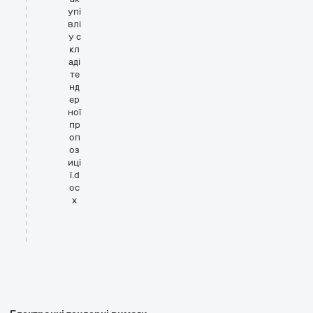
упі
влі
у с
кл
аді
те
нд
ер
ної
пр
оп
оз
иці
ї.d
oc
x