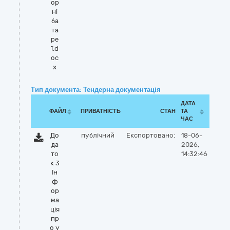
ор
ні
ба
та
ре
ї.d
oc
x
Тип документа: Тендерна документація
ДАТА
ФАЙЛ
ПРИВАТНІСТЬ
СТАН
ТА
ЧАС
До
публічний
Експортовано:
18-06-
да
2026,
то
14:32:46
к 3
Ін
ф
ор
ма
ція
пр
о у