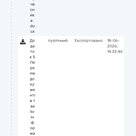
ча
сн
ик
а .
do
cx
До
публічний
Експортовано:
18-06-
да
2026,
то
14:32:46
к 5
Пе
ре
лік
до
ку
ме
нті
в т
аа
бо
ін
ф
ор
ма