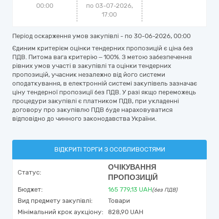
00:00
по 03-07-2026,
17:00
Період оскарження умов закупівлі - по
30-06-2026, 00:00
Єдиним критерієм оцінки тендерних пропозицій є ціна без
ПДВ. Питома вага критерію – 100%. З метою забезпечення
рівних умов участі в закупівлі та оцінки тендерних
пропозицій, учасник незалежно від його системи
оподаткування, в електронній системі закупівель зазначає
ціну тендерної пропозиції без ПДВ. У разі якщо переможець
процедури закупівлі є платником ПДВ, при укладенні
договору про закупівлю ПДВ буде нараховуватися
відповідно до чинного законодавства України.
ВІДКРИТІ ТОРГИ З ОСОБЛИВОСТЯМИ
ОЧІКУВАННЯ
Статус:
ПРОПОЗИЦІЙ
Бюджет:
165 779,13
UAH
(без ПДВ)
Вид предмету закупівлі:
Товари
Мінімальний крок аукціону:
828,90 UAH