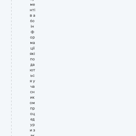
ме
нті
в а
бо
ін
ф
ор
ма
ції
які
по
да
ют
ьс
я у
ча
сн
ик
ом
пр
оц
ед
ур
и з
ак