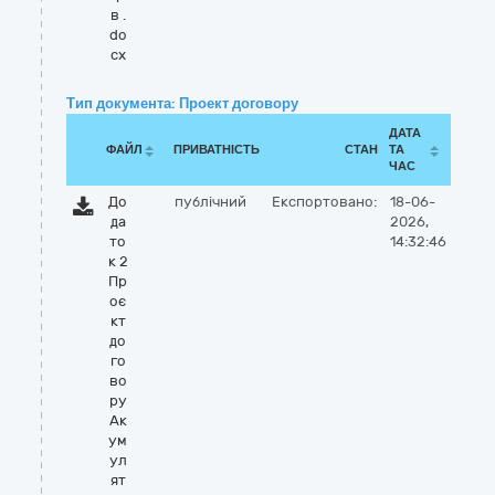
в .
do
cx
Тип документа: Проект договору
ДАТА
ФАЙЛ
ПРИВАТНІСТЬ
СТАН
ТА
ЧАС
До
публічний
Експортовано:
18-06-
да
2026,
то
14:32:46
к 2
Пр
оє
кт
до
го
во
ру
Ак
ум
ул
ят