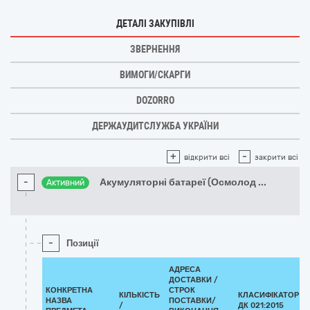
ДЕТАЛІ ЗАКУПІВЛІ
ЗВЕРНЕННЯ
ВИМОГИ/СКАРГИ
DOZORRO
ДЕРЖАУДИТСЛУЖБА УКРАЇНИ
+
-
відкрити всі
закрити всі
-
Акумуляторні батареї (Осмолод
...
Активний
-
Позиції
АДРЕСА
ДОСТАВКИ /
КОНКРЕТНА
СТРОК
КІЛЬКІСТЬ
КЛАСИФІКАТОР
НАЗВА
ПОСТАВКИ/
/
ДК 021:2015