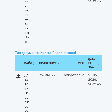
ум
14:32:46
ул
ят
ор
ні
ба
та
реї
.do
cx
Тип документа: Критерії прийнятності
ДАТА
ФАЙЛ
ПРИВАТНІСТЬ
СТАН
ТА
ЧАС
До
публічний
Експортовано:
18-06-
да
2026,
то
14:32:46
к 4
Пе
ре
лік
до
ку