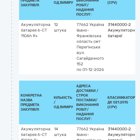
ПРЕДМЕТА
ВИКОНАННЯ
ОД.ВИМІРУ
(CPV)
ЗАКУПІВЛІ
РОБІТ/
НАДАННЯ
ПОСЛУГ:
Акумуляторна
12
77662
Україна
31440000-2
батарея 6-СТ
штука
Івано-
Акумуляторні
110Аh R+
Франківська
батареї
область
смт
Перегінське
вул.
Сагайдачного
152
по 01-12-2026
АДРЕСА
ДОСТАВКИ /
КОНКРЕТНА
СТРОК
КІЛЬКІСТЬ
КЛАСИФІКАТОР
НАЗВА
ПОСТАВКИ/
/
ДК 021:2015
ПРЕДМЕТА
ВИКОНАННЯ
ОД.ВИМІРУ
(CPV)
ЗАКУПІВЛІ
РОБІТ/
НАДАННЯ
ПОСЛУГ:
Акумуляторна
14
77662
Україна
31440000-2
батарея 6-СТ
штука
Івано-
Акумуляторні