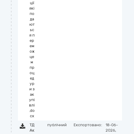
ції
які
по
да
ют
ьс
я п
ер
ем
ож
це
м
пр
оц
ед
ур
и з
ак
упі
влі
.do
cx
ТД
публічний
Експортовано:
18-06-
Ак
2026,