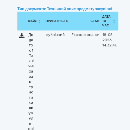
Тип документа: Технічний опис предмету закупівлі
ДАТА
ФАЙЛ
ПРИВАТНІСТЬ
СТАН
ТА
ЧАС
До
публічний
Експортовано:
18-06-
да
2026,
то
14:32:46
к 1
Те
хні
чні
ха
ра
кт
ер
ис
ти
ки
ак
ум
ул
ят
орі