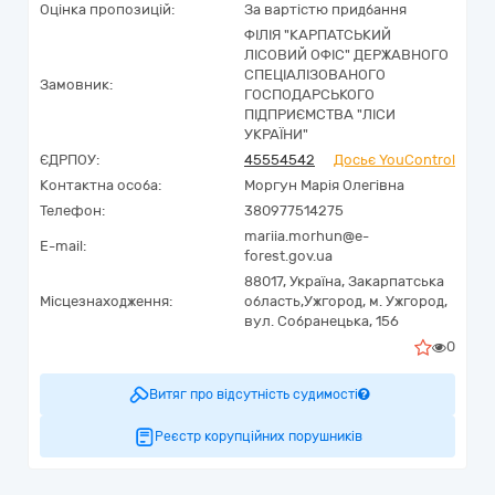
Оцінка пропозицій:
За вартістю придбання
ФІЛІЯ "КАРПАТСЬКИЙ
ЛІСОВИЙ ОФІС" ДЕРЖАВНОГО
СПЕЦІАЛІЗОВАНОГО
Замовник:
ГОСПОДАРСЬКОГО
ПІДПРИЄМСТВА "ЛІСИ
УКРАЇНИ"
ЄДРПОУ:
45554542
Досьє YouControl
Контактна особа:
Моргун Марія Олегівна
Телефон:
380977514275
mariia.morhun@e-
E-mail:
forest.gov.ua
88017,
Україна
,
Закарпатська
Місцезнаходження:
область,
Ужгород,
м. Ужгород,
вул. Собранецька, 156
0
Витяг про відсутність судимості
Реєстр корупційних порушників