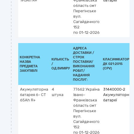
190Ah R+
Франківська
батареї
область
смт
Перегінське
вул.
Сагайдачного
152
по 01-12-2026
АДРЕСА
ДОСТАВКИ /
КОНКРЕТНА
СТРОК
КІЛЬКІСТЬ
КЛАСИФІКАТОР
НАЗВА
ПОСТАВКИ/
/
ДК 021:2015
ПРЕДМЕТА
ВИКОНАННЯ
ОД.ВИМІРУ
(CPV)
ЗАКУПІВЛІ
РОБІТ/
НАДАННЯ
ПОСЛУГ:
Акумуляторна
4
77662
Україна
31440000-2
батарея 6- СТ
штука
Івано-
Акумуляторні
65Аh R+
Франківська
батареї
область
смт
Перегінське
вул.
Сагайдачного
152
по 01-12-2026