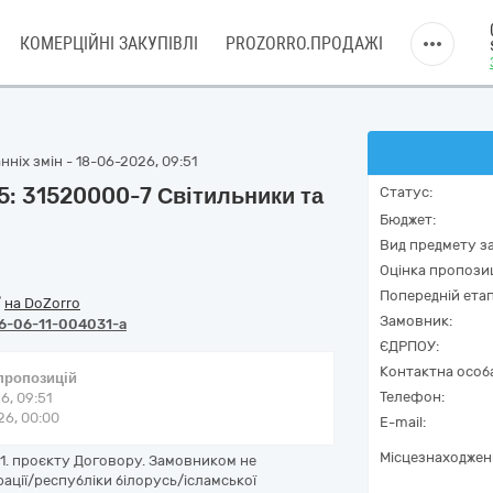
КОМЕРЦІЙНІ ЗАКУПІВЛІ
PROZORRO.ПРОДАЖІ
ніх змін - 18-06-2026, 09:51
5: 31520000-7 Світильники та
Статус:
Бюджет:
Вид предмету за
Оцінка пропозиц
Попередній етап
/
на DoZorro
Замовник:
6-06-11-004031-a
ЄДРПОУ:
Контактна особ
 пропозицій
Телефон:
6, 09:51
6, 00:00
E-mail:
Місцезнаходжен
.11. проєкту Договору. Замовником не
ації/республіки білорусь/ісламської