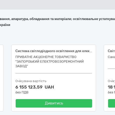
кування, апаратура, обладнання та матеріали; освітлювальне устаткув
країни
Система світлодіодного освітлення для електровозів серії ЧС4, ЧС8
ПРИВАТНЕ АКЦІОНЕРНЕ ТОВАРИСТВО
Сана
"ЗАПОРІЗЬКИЙ ЕЛЕКТРОВОЗОРЕМОНТНИЙ
ЗАВОД"
Очікувана вартість
Очік
6 155 123,59 UAH
18
без ПДВ
без
Дивитись