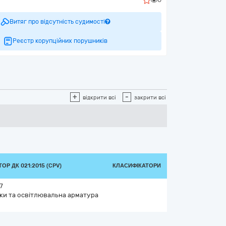
Витяг про відсутність судимості
Реєстр корупційних порушників
+
-
відкрити всі
закрити всі
ОР ДК 021:2015 (CPV)
КЛАСИФІКАТОРИ
7
ки та освітлювальна арматура