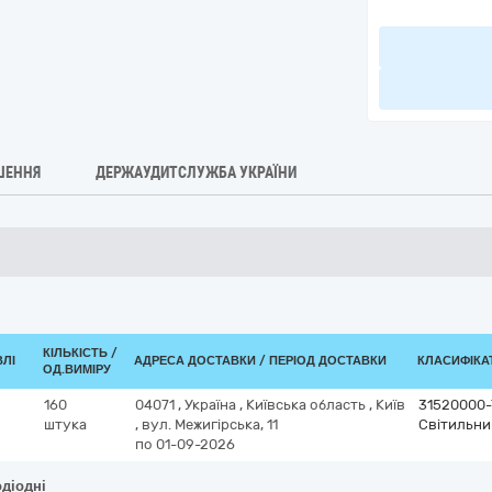
ШЕННЯ
ДЕРЖАУДИТСЛУЖБА УКРАЇНИ
КІЛЬКІСТЬ /
ВЛІ
АДРЕСА ДОСТАВКИ / ПЕРІОД ДОСТАВКИ
КЛАСИФІКАТ
ОД.ВИМІРУ
160
04071
,
Україна
,
Київська область
,
Київ
31520000-
штука
,
вул. Межигірська, 11
Світильни
по 01-09-2026
одіодні