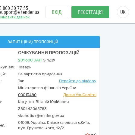
0 800 30 77 55
support@e-tender.ua
ВХІД
РЕЄСТРАЦІЯ
UK
Замовити дзвінок
ЗАПИТ (ЦІНИ) ПРОПОЗИЦІЙ
ОЧІКУВАННЯ ПРОПОЗИЦІЙ
201 600
UAH
(з ПДВ)
купівлі:
Товари
ій:
За вартістю придбання
:
Так
Перейти до відбору
Міністерство фінансів України
00013480
Досьє YouControl
а:
Когутюк Віталій Юрійович
380442065783
vkohutiuk@minfin.gov.ua
01008,
Україна
,
Київська область,
Київ,
ня:
вул. Грушевського, 12/2
0