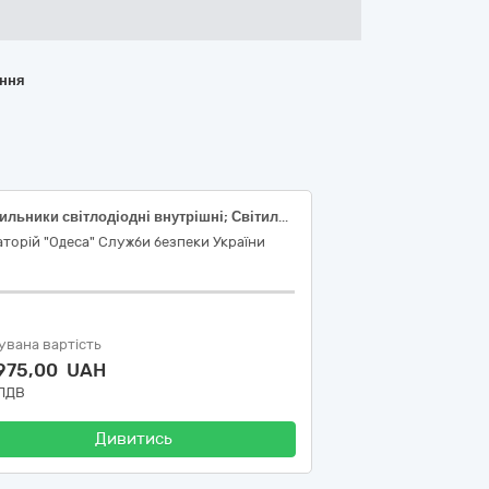
ання
Світильники світлодіодні внутрішні; Світильники світлодіодні внутрішні
торій "Одеса" Служби безпеки України
увана вартість
 975,00 UAH
 ПДВ
Дивитись