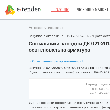
PROZORRO
PROZORRO MARKET
Повернутись назад
Закупівлю оголошено - 18-06-2026, 09:51. Дата остан
Світильники за кодом ДК 021:201
освітлювальна арматура
Оголошення про проведення.pdf
Закупівля:
UA-2026-06-18-001470-a
/
на ProZorro
Рядок плану закупівлі та обґрунтування:
UA-P-202
Період подачі
з 18-06-202
по 23-06-202
Умови поставки Товару зазначено у пунктах 6.1.- 6
приймається товар походженням з російської федер