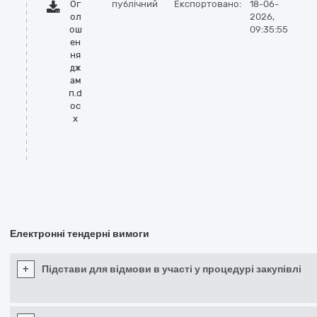
Ог
публічний
Експортовано:
18-06-
ол
2026,
ош
09:35:55
ен
ня
дж
ам
п.d
oc
x
Електронні тендерні вимоги
+
Підстави для відмови в участі у процедурі закупівлі