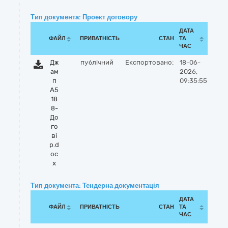
Тип документа: Проект договору
ДАТА
ФАЙЛ
ПРИВАТНІСТЬ
СТАН
ТА
ЧАС
Дж
публічний
Експортовано:
18-06-
ам
2026,
п
09:35:55
А5
18
8-
До
го
ві
р.d
oc
x
Тип документа: Тендерна документація
ДАТА
ФАЙЛ
ПРИВАТНІСТЬ
СТАН
ТА
ЧАС