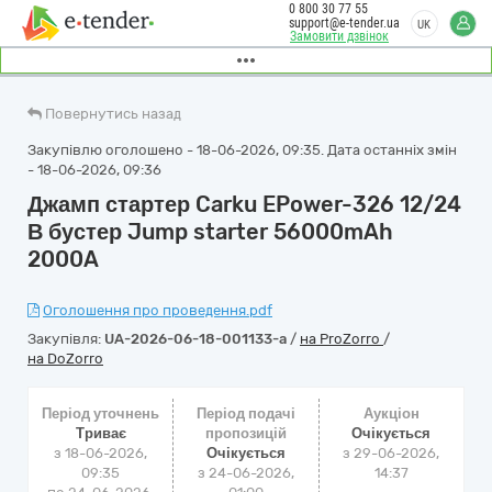
0 800 30 77 55
support@e-tender.ua
UK
Замовити дзвінок
Повернутись назад
Закупівлю оголошено - 18-06-2026, 09:35. Дата останніх змін
- 18-06-2026, 09:36
Джамп стартер Carku EPower-326 12/24
В бустер Jump starter 56000mAh
2000A
Оголошення про проведення.pdf
Закупівля:
UA-2026-06-18-001133-a
/
на ProZorro
/
на DoZorro
Період уточнень
Період подачі
Аукціон
Триває
пропозицій
Очікується
з 18-06-2026,
Очікується
з
29-06-2026,
09:35
з 24-06-2026,
14:37