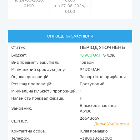
по 24-06-2026,
01:00
01:00
по 27-06-2026,
01:00
СПРОЩЕНА ЗАКУПІВЛЯ
ПЕРІОД УТОЧНЕНЬ
Статус:
Бюджет:
18 980
UAH
(з ПДВ)
Вид предмету закупівлі:
Товари
Мінімальний крок аукціону:
94,90 UAH
Оцінка пропозицій:
За вартістю придбання
Розгляд пропозицій:
Поступовий
Мінімальна кількість пропозицій:
1
Наявність прекваліфікації:
Ні
Військова частина
Замовник:
А5188
26643669
ЄДРПОУ:
Досьє YouControl
Контактна особа:
Юлія Комашко
Телефон:
+380633663000