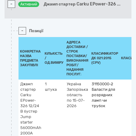
-
Джамп стартер Carku EPower-326
...
Активний
-
Позиції
АДРЕСА
ДОСТАВКИ /
КОНКРЕТНА
СТРОК
КІЛЬКІСТЬ
КЛАСИФІКАТОР
НАЗВА
ПОСТАВКИ/
/
ДК 021:2015
КЛАСИФ
ПРЕДМЕТА
ВИКОНАННЯ
ОД.ВИМІРУ
(CPV)
ЗАКУПІВЛІ
РОБІТ/
НАДАННЯ
ПОСЛУГ:
Джамп
1
Україна
31150000-2
стартер
штука
Запорізька
Баласти для
Carku
область
розрядних
EPower-
по 15-07-
ламп чи
326 12/24
2026
трубок
В бустер
Jump
starter
56000mAh
2000A