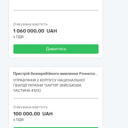
Очікувана вартість
1 060 000,00 UAH
з ПДВ
Дивитись
Пристрій безперебійного живлення Powercom MAC-6000 (MAC6000) за кодом ДК 021:2015: 31150000-2 «Баласти для розрядних ламп чи трубок»
УПРАВЛІННЯ 2 КОРПУСУ НАЦІОНАЛЬНОЇ
ГВАРДІЇ УКРАЇНИ "ХАРТІЯ" (ВІЙСЬКОВА
ЧАСТИНА 4125)
Очікувана вартість
100 000,00 UAH
з ПДВ