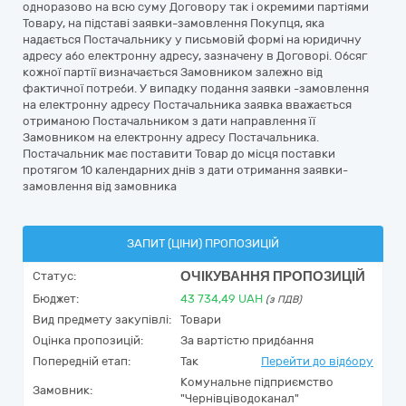
одноразово на всю суму Договору так і окремими партіями
Товару, на підставі заявки-замовлення Покупця, яка
надається Постачальнику у письмовій формі на юридичну
адресу або електронну адресу, зазначену в Договорі. Обсяг
кожної партії визначається Замовником залежно від
фактичної потреби. У випадку подання заявки -замовлення
на електронну адресу Постачальника заявка вважається
отриманою Постачальником з дати направлення її
Замовником на електронну адресу Постачальника.
Постачальник має поставити Товар до місця поставки
протягом 10 календарних днів з дати отримання заявки-
замовлення від замовника
ЗАПИТ (ЦІНИ) ПРОПОЗИЦІЙ
ОЧІКУВАННЯ ПРОПОЗИЦІЙ
Статус:
Бюджет:
43 734,49
UAH
(з ПДВ)
Вид предмету закупівлі:
Товари
Оцінка пропозицій:
За вартістю придбання
Попередній етап:
Так
Перейти до відбору
Комунальне підприємство
Замовник:
"Чернівціводоканал"