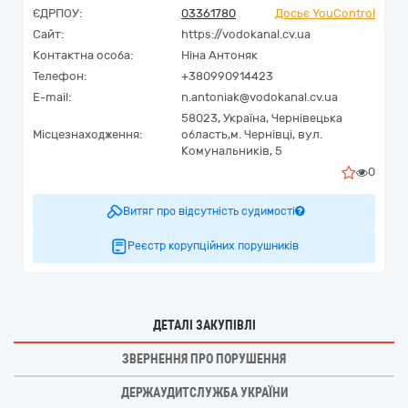
ЄДРПОУ:
03361780
Досьє YouControl
Сайт:
https://vodokanal.cv.ua
Контактна особа:
Ніна Антоняк
Телефон:
+380990914423
E-mail:
n.antoniak@vodokanal.cv.ua
58023,
Україна
,
Чернівецька
Місцезнаходження:
область,
м. Чернівці,
вул.
Комунальників, 5
0
Витяг про відсутність судимості
Реєстр корупційних порушників
ДЕТАЛІ ЗАКУПІВЛІ
ЗВЕРНЕННЯ ПРО ПОРУШЕННЯ
ДЕРЖАУДИТСЛУЖБА УКРАЇНИ