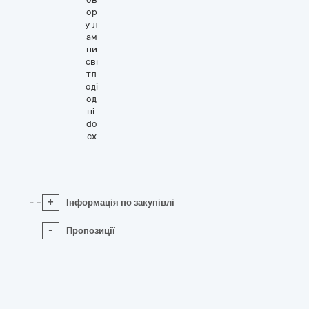
ор
у л
ам
пи
сві
тл
оді
од
ні.
do
cx
+
Інформація по закупівлі
-
Пропозиції