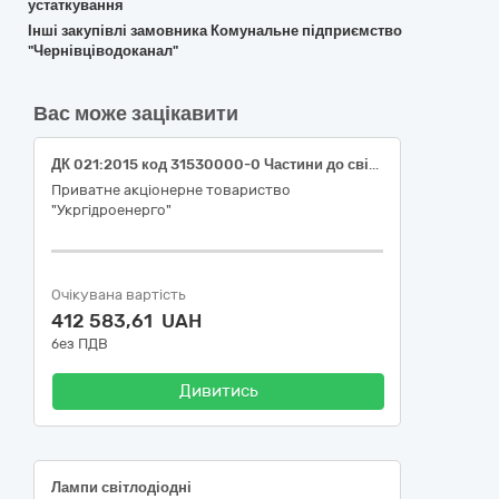
устаткування
Інші закупівлі замовника Комунальне підприємство
"Чернівціводоканал"
Вас може зацікавити
ДК 021:2015 код 31530000-0 Частини до світильників та освітлювального обладнання (Лампи, світлосигнальна арматура та патрони для філії "Дирекція з будівництва Дністровської ГАЕС" ПрАТ "Укргідроенерго")
Приватне акціонерне товариство
"Укргідроенерго"
Очікувана вартість
412 583,61 UAH
без ПДВ
Дивитись
Лампи світлодіодні