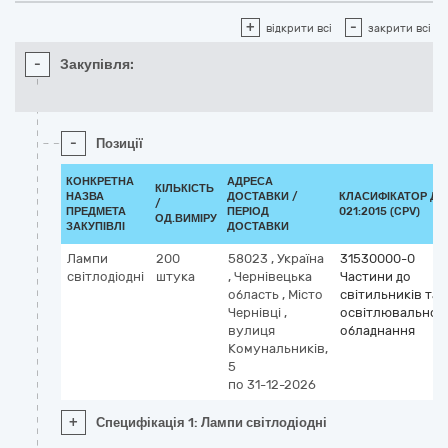
+
-
відкрити всі
закрити всі
-
Закупівля:
-
Позиції
КОНКРЕТНА
АДРЕСА
КІЛЬКІСТЬ
НАЗВА
ДОСТАВКИ /
КЛАСИФІКАТОР ДК
/
ПРЕДМЕТА
ПЕРІОД
021:2015 (CPV)
ОД.ВИМІРУ
ЗАКУПІВЛІ
ДОСТАВКИ
Лампи
200
58023
,
Україна
31530000-0
світлодіодні
штука
,
Чернівецька
Частини до
область
,
Місто
світильників та
Чернівці
,
освітлювальног
вулиця
обладнання
Комунальників,
5
по 31-12-2026
+
Специфікація 1: Лампи світлодіодні