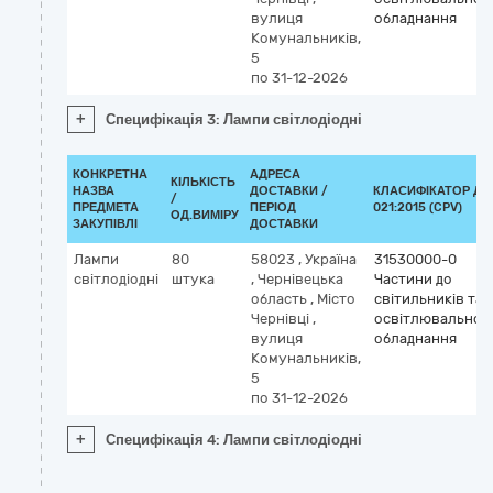
вулиця
обладнання
Комунальників,
5
по 31-12-2026
+
Специфікація 3: Лампи світлодіодні
КОНКРЕТНА
АДРЕСА
КІЛЬКІСТЬ
НАЗВА
ДОСТАВКИ /
КЛАСИФІКАТОР ДК
/
ПРЕДМЕТА
ПЕРІОД
021:2015 (CPV)
ОД.ВИМІРУ
ЗАКУПІВЛІ
ДОСТАВКИ
Лампи
80
58023
,
Україна
31530000-0
світлодіодні
штука
,
Чернівецька
Частини до
область
,
Місто
світильників та
Чернівці
,
освітлювальног
вулиця
обладнання
Комунальників,
5
по 31-12-2026
+
Специфікація 4: Лампи світлодіодні