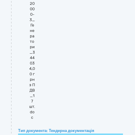
20
00
0-
3_
Ге
не
ра
то
ри
_3
44
03
4,0
0 г
рн
з П
ДВ
_1
7
шт.
do
c
Тип документа: Тендерна документація