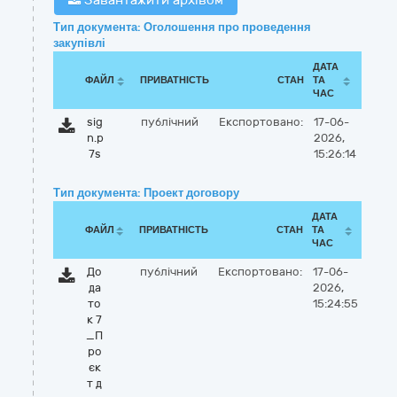
Завантажити архівом
Тип документа: Оголошення про проведення
закупівлі
ДАТА
ФАЙЛ
ПРИВАТНІСТЬ
СТАН
ТА
ЧАС
sig
публічний
Експортовано:
17-06-
n.p
2026,
7s
15:26:14
Тип документа: Проект договору
ДАТА
ФАЙЛ
ПРИВАТНІСТЬ
СТАН
ТА
ЧАС
До
публічний
Експортовано:
17-06-
да
2026,
то
15:24:55
к 7
_П
ро
єк
т д