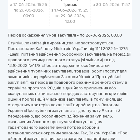
з 17-06-2026, 15:25
Триває
з
30-06-2026, 11:57
по 26-06-2026,
з 17-06-2026, 15:25
00:00
по 29-06-2026,
12:00
Період оскарження умов закупівлі - по
26-06-2026, 00:00
Ступінь локалізації виробництва: не застосовується.
Постановами Кабінету Міністрів України від 11.11.2022 № 1275
«Деякі питання здійснення оборонних закупівель на період дії
правового режиму воєнного стану» (зі змінами) та від
12.10.2022 №1178 «Про затвердження особливостей
здійснення публічних закупівель товарів, робіт і послуг для
замовників, передбачених Законом України “Про публічні
закупівлі”, на період дії правового режиму воєнного стану в
Україні та протягом 90 днів з дня його припинення або
скасування», не визначено порядок застосування критеріїв
оцінки пропозицій учасників закупівель, в тому числі, що
стосується критерію локалізації виробництва. Законом
України «Про публічні закупівлі» згідно пункту 9 статті 3
передбачено, що особливості здійснення закупівель,
визначених Законом про публічні закупівлі для
гарантованого забезпечення потреб оборони
встановлюються окремим законом. Так, Закон України «Про
оборонні закупівлі» визначає загальні правові засади