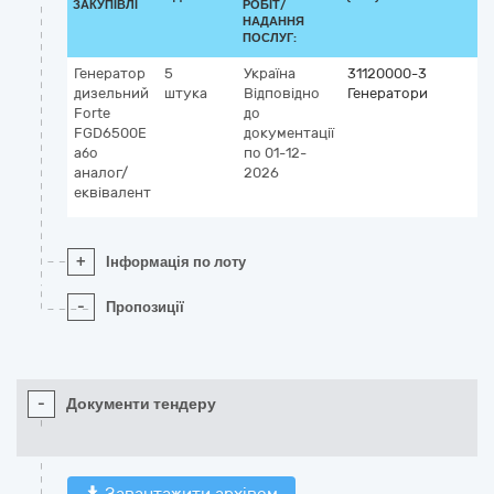
ЗАКУПІВЛІ
РОБІТ/
НАДАННЯ
ПОСЛУГ:
Генератор
5
Україна
31120000-3
дизельний
штука
Відповідно
Генератори
Forte
до
FGD6500E
документації
або
по 01-12-
аналог/
2026
еквівалент
+
Інформація по лоту
-
Пропозиції
-
Документи тендеру