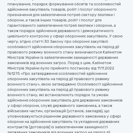
планування, порядок формування обсягів та особливостей
здійснення закупівель товарів, робіт і послуг оборонного
призначення для забезпечення потреб сектору безпеки і
оборони, а також інших товарів, робіт і послуг для
гарантованого забезпечення потреб безпеки і оборони, а
також порядок здійснення державного і демократичного
цивільного контролю у сфері оборонних закупівель. У свою
чергу, згідно статті 30 Закону про оборонні закупівлі
особливості здійснення оборонних закупівель на період дії
правового режиму воєнного стану визначаються Кабінетом
Міністрів України із забезпеченням захищеності державних
замовників від воєнних загроз. Поряд з цим, Кабінетом
Міністрів України було прийнято постанову від 11.11.2022
№1275 «Про затвердження особливостей здійснення
оборонних закупівель на період дії правового режиму
воєнного стану», якою затверджено Особливості здійснення
оборонних закупівель на період дії правового режиму
воєнного стану, які встановлюють порядок та умови
здійснення оборонних закупівель для державних замовників
у сфері оборони, служб державного замовника, а також
військових частин, організацій (установ, закладів), що
уповноважуються рішенням державного замовника у сфері
оборони на здійснення закупівель та укладення державних
контрактів (договорів) із забезпеченням захищеності
державних замовників від воєнних загроз на період дії