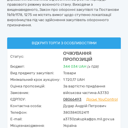
правового режиму воєнного стану. Виходячи з
вищенаведеного, Закон про оборонні закупівлі та Постанови
№№1178, 1275 не містять вимог щодо ступеню локалізації
виробництва під час здійснення закупівель оборонного
призначення.
ВІДКРИТІ ТОРГИ З ОСОБЛИВОСТЯМИ
ОЧІКУВАННЯ
Статус:
ПРОПОЗИЦІЙ
Бюджет:
344 034
UAH
(з ПДВ)
Вид предмету закупівлі:
Товари
Мінімальний крок аукціону:
1 720,17 UAH
Оцінка пропозицій:
За вартістю придбання
Замовник:
військова частина А3730
ЄДРПОУ:
08066493
Досьє YouControl
Контактна особа:
Дудар Андрій Петрович
Телефон:
380384052411
E-mail:
a3730zakupka@ps.mil.gov.ua
Місцезнаходження:
Україна