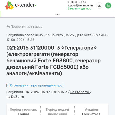
0 800 30 77 55
support@e-tender.ua
UK
Замовити дзвінок
Повернутись назад
Закупівлю оголошено - 17-06-2026, 15:25. Дата останніх змін -
17-06-2026, 15:26
021:2015 31120000-3 «Генератори»
(електроагрегати (генератор
бензиновий Forte FG3800, генератор
дизельний Forte FGD6500E) або
аналоги/еквіваленти)
Оголошення про проведення.pdf
Закупівля:
UA-2026-06-17-010306-a
/
на ProZorro
/
на DoZorro
Період уточнень
Період подачі
Аукціон
Триває
пропозицій
Очікується