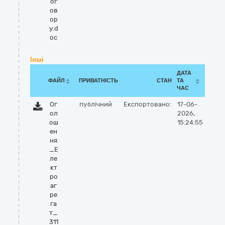
ог
ов
ор
у.d
oc
Інші
ДАТА
ФАЙЛ
ПРИВАТНІСТЬ
СТАН
ТА
ЧАС
Ог
публічний
Експортовано:
17-06-
ол
2026,
ош
15:24:55
ен
ня
_Е
ле
кт
ро
аг
ре
га
т_
311