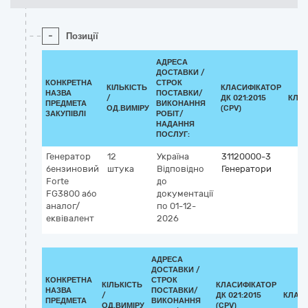
-
Позиції
АДРЕСА
ДОСТАВКИ /
КОНКРЕТНА
СТРОК
КІЛЬКІСТЬ
КЛАСИФІКАТОР
НАЗВА
ПОСТАВКИ/
/
ДК 021:2015
КЛА
ПРЕДМЕТА
ВИКОНАННЯ
ОД.ВИМІРУ
(CPV)
ЗАКУПІВЛІ
РОБІТ/
НАДАННЯ
ПОСЛУГ:
Генератор
12
Україна
31120000-3
бензиновий
штука
Відповідно
Генератори
Forte
до
FG3800 або
документації
аналог/
по 01-12-
еквівалент
2026
АДРЕСА
ДОСТАВКИ /
КОНКРЕТНА
СТРОК
КІЛЬКІСТЬ
КЛАСИФІКАТОР
НАЗВА
ПОСТАВКИ/
/
ДК 021:2015
КЛАС
ПРЕДМЕТА
ВИКОНАННЯ
ОД.ВИМІРУ
(CPV)