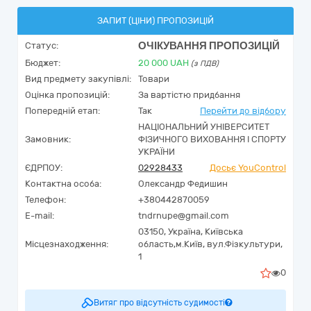
ЗАПИТ (ЦІНИ) ПРОПОЗИЦІЙ
ОЧІКУВАННЯ ПРОПОЗИЦІЙ
Статус:
Бюджет:
20 000
UAH
(з ПДВ)
Вид предмету закупівлі:
Товари
Оцінка пропозицій:
За вартістю придбання
Попередній етап:
Так
Перейти до відбору
НАЦІОНАЛЬНИЙ УНІВЕРСИТЕТ
Замовник:
ФІЗИЧНОГО ВИХОВАННЯ І СПОРТУ
УКРАЇНИ
ЄДРПОУ:
02928433
Досьє YouControl
Контактна особа:
Олександр Федишин
Телефон:
+380442870059
E-mail:
tndrnupe@gmail.com
03150,
Україна
,
Київська
Місцезнаходження:
область,
м.Київ,
вул.Фізкультури,
1
0
Витяг про відсутність судимості