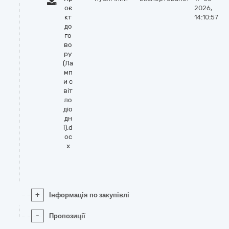
оє
2026,
кт
14:10:57
до
го
во
ру
(Ла
мп
и с
віт
ло
діо
дн
і).d
oc
x
+
Інформація по закупівлі
-
Пропозиції