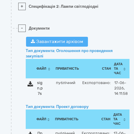
+
Специфікація 2: Лампи світлодіодні
-
Документи
Завантажити архівом
Тип документа: Оголошення про проведення
закупівлі
ДАТА
ФАЙЛ
ПРИВАТНІСТЬ
СТАН
ТА
ЧАС
sig
публічний
Експортовано:
17-06-
n.p
2026,
7s
14:11:58
Тип документа: Проект договору
ДАТА
ФАЙЛ
ПРИВАТНІСТЬ
СТАН
ТА
ЧАС
Пр
публічний
Експортовано:
17-06-