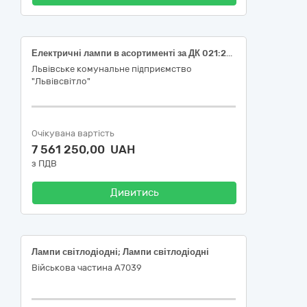
Електричні лампи в асортименті за ДК 021:2015 – 31531000-7-Лампи. Лампи Е40/E27(24,36,48)W
Львівське комунальне підприємство
"Львівсвітло"
Очікувана вартість
7 561 250,00 UAH
з ПДВ
Дивитись
Лампи світлодіодні; Лампи світлодіодні
Військова частина А7039