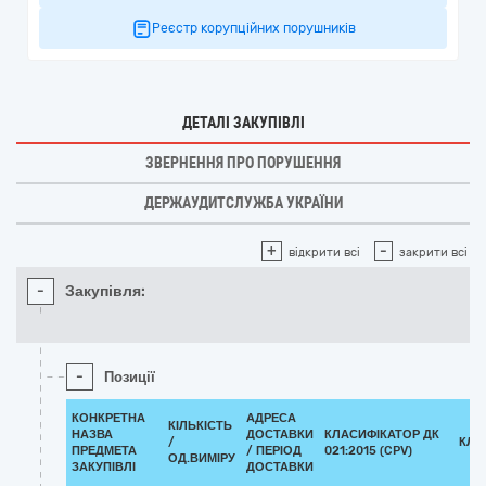
Реєстр корупційних порушників
ДЕТАЛІ ЗАКУПІВЛІ
ЗВЕРНЕННЯ ПРО ПОРУШЕННЯ
ДЕРЖАУДИТСЛУЖБА УКРАЇНИ
+
-
відкрити всі
закрити всі
-
Закупівля:
-
Позиції
КОНКРЕТНА
АДРЕСА
КІЛЬКІСТЬ
НАЗВА
ДОСТАВКИ
КЛАСИФІКАТОР ДК
/
КЛА
ПРЕДМЕТА
/ ПЕРІОД
021:2015 (CPV)
ОД.ВИМІРУ
ЗАКУПІВЛІ
ДОСТАВКИ