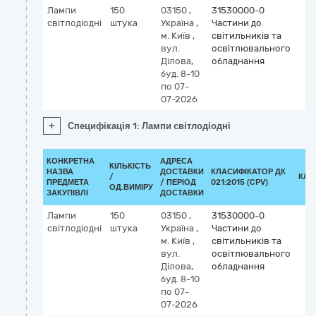
Лампи
150
03150
,
31530000-0
світлодіодні
штука
Україна
,
Частини до
м. Київ
,
світильників та
вул.
освітлювального
Ділова,
обладнання
буд. 8-10
по 07-
07-2026
+
Специфікація 1: Лампи світлодіодні
КОНКРЕТНА
АДРЕСА
КІЛЬКІСТЬ
НАЗВА
ДОСТАВКИ
КЛАСИФІКАТОР ДК
/
КЛА
ПРЕДМЕТА
/ ПЕРІОД
021:2015 (CPV)
ОД.ВИМІРУ
ЗАКУПІВЛІ
ДОСТАВКИ
Лампи
150
03150
,
31530000-0
світлодіодні
штука
Україна
,
Частини до
м. Київ
,
світильників та
вул.
освітлювального
Ділова,
обладнання
буд. 8-10
по 07-
07-2026