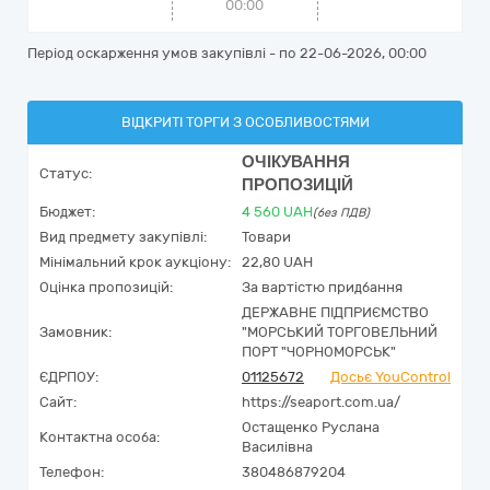
00:00
Період оскарження умов закупівлі - по
22-06-2026, 00:00
ВІДКРИТІ ТОРГИ З ОСОБЛИВОСТЯМИ
ОЧІКУВАННЯ
Статус:
ПРОПОЗИЦІЙ
Бюджет:
4 560
UAH
(без ПДВ)
Вид предмету закупівлі:
Товари
Мінімальний крок аукціону:
22,80 UAH
Оцінка пропозицій:
За вартістю придбання
ДЕРЖАВНЕ ПІДПРИЄМСТВО
Замовник:
"МОРСЬКИЙ ТОРГОВЕЛЬНИЙ
ПОРТ "ЧОРНОМОРСЬК"
ЄДРПОУ:
01125672
Досьє YouControl
Сайт:
https://seaport.com.ua/
Остащенко Руслана
Контактна особа:
Василівна
Телефон:
380486879204