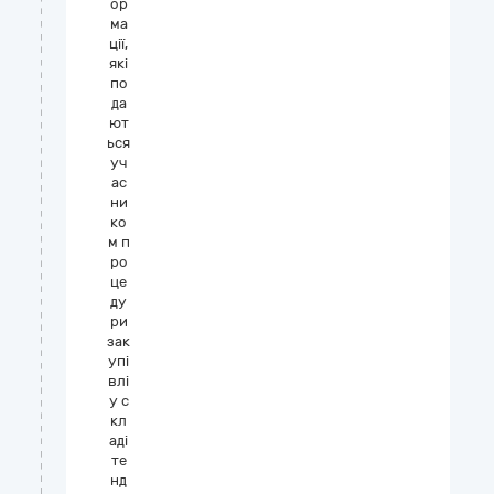
ор
ма
ції,
які
по
да
ют
ься
уч
ас
ни
ко
м п
ро
це
ду
ри
зак
упі
влі
у с
кл
аді
те
нд