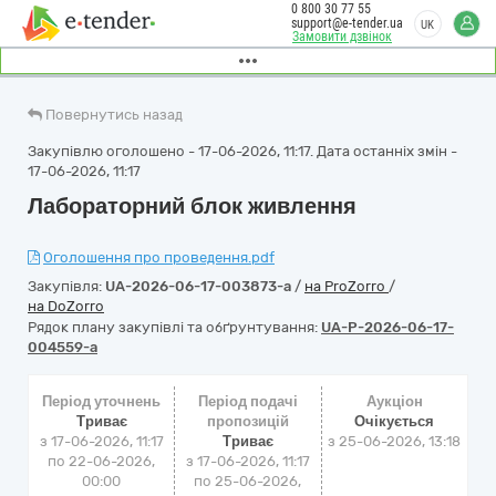
0 800 30 77 55
support@e-tender.ua
UK
Замовити дзвінок
Повернутись назад
Закупівлю оголошено - 17-06-2026, 11:17. Дата останніх змін -
17-06-2026, 11:17
Лабораторний блок живлення
Оголошення про проведення.pdf
Закупівля:
UA-2026-06-17-003873-a
/
на ProZorro
/
на DoZorro
Рядок плану закупівлі та обґрунтування:
UA-P-2026-06-17-
004559-a
Період уточнень
Період подачі
Аукціон
Триває
пропозицій
Очікується
з 17-06-2026, 11:17
Триває
з
25-06-2026, 13:18
по 22-06-2026,
з 17-06-2026, 11:17
00:00
по 25-06-2026,