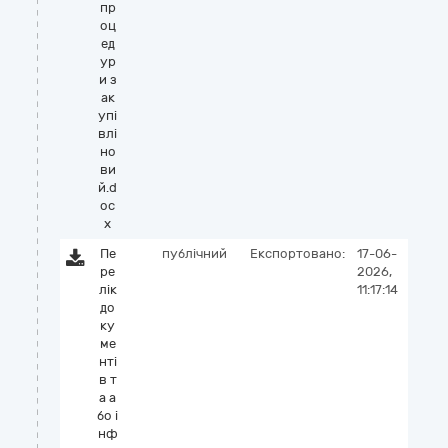
пр
оц
ед
ур
и з
ак
упі
влі
но
ви
й.d
oc
x
Пе
публічний
Експортовано:
17-06-
ре
2026,
лік
11:17:14
до
ку
ме
нті
в т
а а
бо і
нф