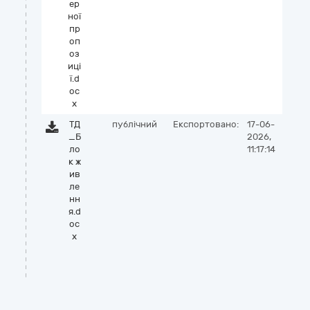
ер
ної
пр
оп
оз
иці
ї.d
oc
x
ТД
публічний
Експортовано:
17-06-
_Б
2026,
ло
11:17:14
к ж
ив
ле
нн
я.d
oc
x