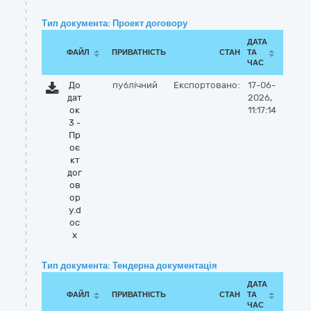
Тип документа: Проект договору
ДАТА
ФАЙЛ
ПРИВАТНІСТЬ
СТАН
ТА
ЧАС
До
публічний
Експортовано:
17-06-
дат
2026,
ок
11:17:14
3 -
Пр
оє
кт
дог
ов
ор
у.d
oc
x
Тип документа: Тендерна документація
ДАТА
ФАЙЛ
ПРИВАТНІСТЬ
СТАН
ТА
ЧАС