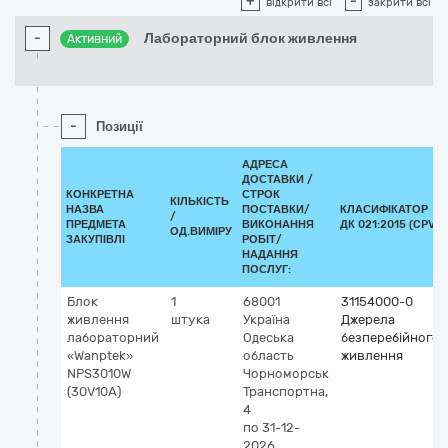
+
-
відкрити всі
закрити всі
-
Лабораторний блок живлення
Активний
-
Позиції
АДРЕСА
ДОСТАВКИ /
КОНКРЕТНА
СТРОК
КІЛЬКІСТЬ
НАЗВА
ПОСТАВКИ/
КЛАСИФІКАТОР
/
ПРЕДМЕТА
ВИКОНАННЯ
ДК 021:2015 (CPV)
ОД.ВИМІРУ
ЗАКУПІВЛІ
РОБІТ/
НАДАННЯ
ПОСЛУГ:
Блок
1
68001
31154000-0
живлення
штука
Україна
Джерела
лабораторний
Одеська
безперебійного
«Wanptek»
область
живлення
NPS3010W
Чорноморськ
(30V10A)
Транспортна,
4
по 31-12-
2026