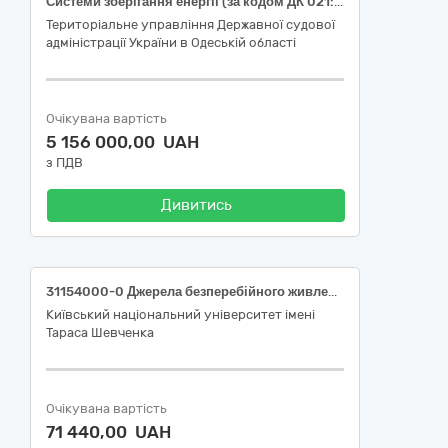
Системи зберігання енергії (за кодом ДК 021:2015 31150000-2 Баласти для розрядних ламп чи трубок)
Територіальне управління Державної судової
адміністрації України в Одеській області
Очікувана вартість
5 156 000,00 UAH
з ПДВ
Дивитись
31154000-0 Джерела безперебійного живлення
Київський національний університет імені
Тараса Шевченка
Очікувана вартість
71 440,00 UAH