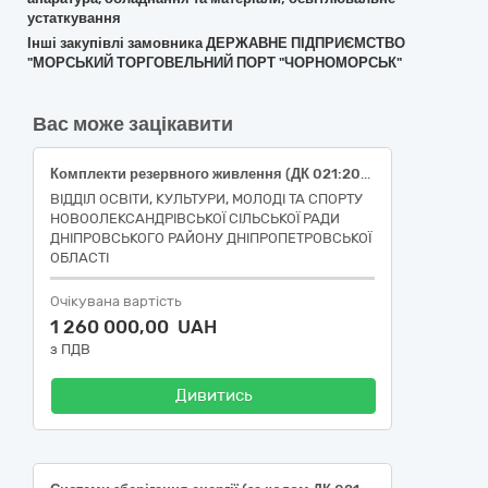
устаткування
Інші закупівлі замовника ДЕРЖАВНЕ ПІДПРИЄМСТВО
"МОРСЬКИЙ ТОРГОВЕЛЬНИЙ ПОРТ "ЧОРНОМОРСЬК"
Вас може зацікавити
Комплекти резервного живлення (ДК 021:2015 31154000-0 Джерела безперебійного живлення) (за кошти грошової допомоги ЮНІСЕФ)
ВІДДІЛ ОСВІТИ, КУЛЬТУРИ, МОЛОДІ ТА СПОРТУ
НОВООЛЕКСАНДРІВСЬКОЇ СІЛЬСЬКОЇ РАДИ
ДНІПРОВСЬКОГО РАЙОНУ ДНІПРОПЕТРОВСЬКОЇ
ОБЛАСТІ
Очікувана вартість
1 260 000,00 UAH
з ПДВ
Дивитись