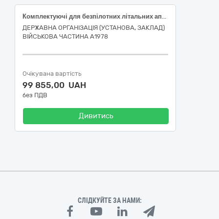
Комплектуючі для безпілотних літальних апаратів (датчиків прискорення) спеціального призначення для служби авіації та ППО, для гарантованого забезпечення потреб безпеки і оборони у період дії правового режиму воєнного стану
ДЕРЖАВНА ОРГАНІЗАЦІЯ (УСТАНОВА, ЗАКЛАД)
ВІЙСЬКОВА ЧАСТИНА А1978
Очікувана вартість
99 855,00 UAH
без ПДВ
Дивитись
СЛІДКУЙТЕ ЗА НАМИ: