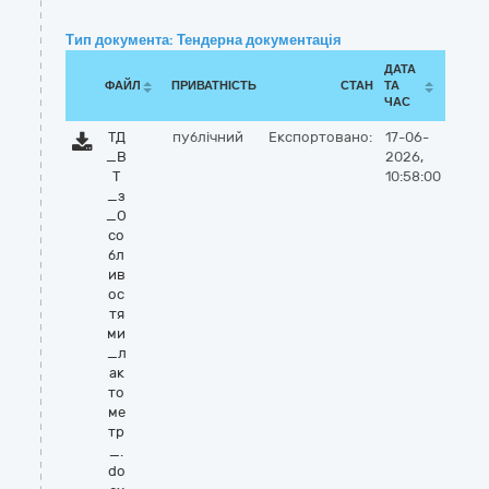
Тип документа: Тендерна документація
ДАТА
ФАЙЛ
ПРИВАТНІСТЬ
СТАН
ТА
ЧАС
ТД
публічний
Експортовано:
17-06-
_В
2026,
Т
10:58:00
_з
_О
со
бл
ив
ос
тя
ми
_л
ак
то
ме
тр
_.
do