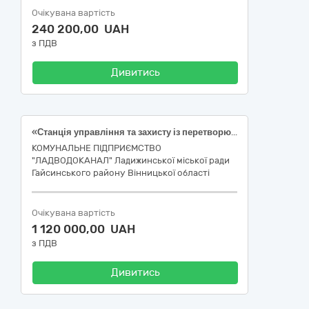
Очікувана вартість
240 200,00 UAH
з ПДВ
Дивитись
«Станція управління та захисту із перетворювачем частоти» код ДК 021:2015 - 31710000-6 - Електронне обладнання (31711120-0-Вимірювальні перетворювачі)
КОМУНАЛЬНЕ ПІДПРИЄМСТВО
"ЛАДВОДОКАНАЛ" Ладижинської міської ради
Гайсинського району Вінницької області
Очікувана вартість
1 120 000,00 UAH
з ПДВ
Дивитись