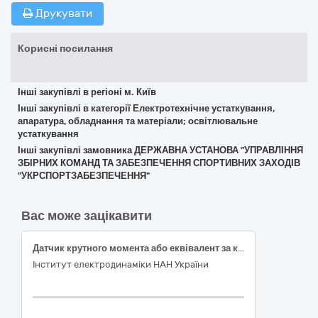
Друкувати
Корисні посилання
Інші закупівлі в регіоні м. Київ
Інші закупівлі в категорії Електротехнічне устаткування,
апаратура, обладнання та матеріали; освітлювальне
устаткування
Інші закупівлі замовника ДЕРЖАВНА УСТАНОВА "УПРАВЛІННЯ
ЗБІРНИХ КОМАНД ТА ЗАБЕЗПЕЧЕННЯ СПОРТИВНИХ ЗАХОДІВ
"УКРСПОРТЗАБЕЗПЕЧЕННЯ"
Вас може зацікавити
Датчик крутного момента або еквівалент за кодом ДК 021:2015 – 31710000-6 «Електронне обладнання» код ДК 021:2015, що найбільше відповідає назві но-менклатурної позиції предмета закупівлі – 31711120-0 «Вимірювальні перетворювачі»
Інститут електродинаміки НАН України