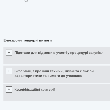
cx
Електронні тендерні вимоги
+
Підстави для відмови в участі у процедурі закупівлі
+
Інформація про інші технічні, якісні та кількісні
характеристики та вимоги до учасника
+
Кваліфікаційні критерії