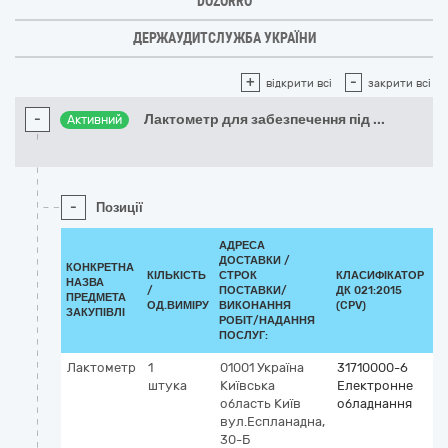
DOZORRO
ДЕРЖАУДИТСЛУЖБА УКРАЇНИ
+
-
відкрити всі
закрити всі
-
Лактометр для забезпечення під
...
Активний
-
Позиції
АДРЕСА
ДОСТАВКИ /
КОНКРЕТНА
КІЛЬКІСТЬ
СТРОК
КЛАСИФІКАТОР
НАЗВА
/
ПОСТАВКИ/
ДК 021:2015
К
ПРЕДМЕТА
ОД.ВИМІРУ
ВИКОНАННЯ
(CPV)
ЗАКУПІВЛІ
РОБІТ/НАДАННЯ
ПОСЛУГ:
Лактометр
1
01001
Україна
31710000-6
штука
Київська
Електронне
область
Київ
обладнання
вул.Еспланадна,
30-Б