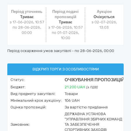
Період уточнень
Період подачі
Аукціон
Триває
пропозицій
Очікується
з 17-06-2026, 10:57
Триває
з
02-07-2026,
по 28-06-2026,
з 17-06-2026, 10:57
13:03
00:00
по 01-07-2026,
10:00
Період оскарження умов закупівлі - по
28-06-2026, 00:00
ВІДКРИТІ ТОРГИ З ОСОБЛИВОСТЯМИ
ОЧІКУВАННЯ ПРОПОЗИЦІЙ
Статус:
Бюджет:
21 200
UAH
(з ПДВ)
Вид предмету закупівлі:
Товари
Мінімальний крок аукціону:
106 UAH
Оцінка пропозицій:
За вартістю придбання
ДЕРЖАВНА УСТАНОВА
"УПРАВЛІННЯ ЗБІРНИХ КОМАНД
Замовник:
ТА ЗАБЕЗПЕЧЕННЯ
СПОРТИВНИХ ЗАХОДІВ