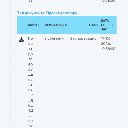
7s
10:58:30
Тип документа: Проект договору
ДАТА
ФАЙЛ
ПРИВАТНІСТЬ
СТАН
ТА
ЧАС
Пр
публічний
Експортовано:
17-06-
оє
2026,
кт
10:58:00
До
го
во
ру
_д
од
ат
ок
_7
_д
о_
ТД
_.
do
cx