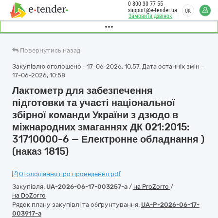
0 800 30 77 55
support@e-tender.ua
UK
Замовити дзвінок
Повернутись назад
Закупівлю оголошено - 17-06-2026, 10:57. Дата останніх змін -
17-06-2026, 10:58
Лактометр для забезпечення
підготовки та участі національної
збірної команди України з дзюдо в
міжнародних змаганнях ДК 021:2015:
31710000-6 — Електронне обладнання )
(наказ 1815)
Оголошення про проведення.pdf
Закупівля:
UA-2026-06-17-003257-a
/
на ProZorro
/
на DoZorro
Рядок плану закупівлі та обґрунтування:
UA-P-2026-06-17-
003917-a