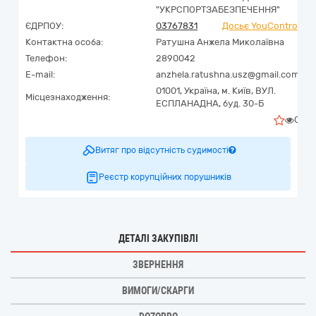
"УКРСПОРТЗАБЕЗПЕЧЕННЯ"
ЄДРПОУ:
03767831
Досьє YouControl
Контактна особа:
Ратушна Анжела Миколаївна
Телефон:
2890042
E-mail:
anzhela.ratushna.usz@gmail.com
01001,
Україна
,
м. Київ,
ВУЛ.
Місцезнаходження:
ЕСПЛАНАДНА, буд. 30-Б
0
Витяг про відсутність судимості
Реєстр корупційних порушників
ДЕТАЛІ ЗАКУПІВЛІ
ЗВЕРНЕННЯ
ВИМОГИ/СКАРГИ