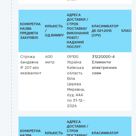
АДРЕСА
ДОСТАВКИ /
КОНКРЕТНА
СТРОК
КІЛЬКІСТЬ
КЛАСИФІКАТОР
НАЗВА
ПОСТАВКИ/
/
ДК 021:2015
КЛАСИФ
ПРЕДМЕТА
ВИКОНАННЯ
ОД.ВИМІРУ
(CPV)
ЗАКУПІВЛІ
РОБІТ/
НАДАННЯ
ПОСЛУГ:
Стрічка
600
09100
31220000-4
бандажна
метр
Україна
Елементи
IF 207 або
Київська
електричних
еквівалент
область
схем
Біла
Церква
Мережна,
буд. 44А
по 31-12-
2026
АДРЕСА
ДОСТАВКИ /
КОНКРЕТНА
СТРОК
КІЛЬКІСТЬ
КЛАСИФІКАТОР
НАЗВА
ПОСТАВКИ/