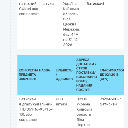
натяжний
штука
Україна
Затискачі
GUKp4 або
Київська
еквівалент
область
Біла
Церква
Мережна,
буд. 44А
по 31-12-
2026
АДРЕСА
ДОСТАВКИ /
СТРОК
КОНКРЕТНА НАЗВА
КІЛЬКІСТЬ
КЛАСИФІКАТОР
ПОСТАВКИ/
ПРЕДМЕТА
/
ДК 021:2015
ВИКОНАННЯ
ЗАКУПІВЛІ
ОД.ВИМІРУ
(CPV)
РОБІТ/
НАДАННЯ
ПОСЛУГ:
Затискач
600
09100
31224500-7
відгалужувальний
штука
Україна
Затискачі
TTD 051 (16-95/1,5-
Київська
10), або
область
еквівалент
Біла
Церква