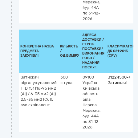
Мережна,
буд. 44А
по 31-12-
2026
АДРЕСА
ДОСТАВКИ /
СТРОК
КОНКРЕТНА НАЗВА
КІЛЬКІСТЬ
КЛАСИФІКАТОР
ПОСТАВКИ/
ПРЕДМЕТА
/
ДК 021:2015
ВИКОНАННЯ
ЗАКУПІВЛІ
ОД.ВИМІРУ
(CPV)
РОБІТ/
НАДАННЯ
ПОСЛУГ:
Затискач
300
09100
31224500-7
відгалужувальний
штука
Україна
Затискачі
TTD 151 (16-95 мм2
Київська
(Al) / 6-35 мм2 (Al)
область
2,5-35 мм2 (Cu)),
Біла
або еквівалент
Церква
Мережна,
буд. 44А
по 31-12-
2026