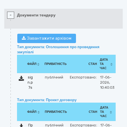
-
Документи тендеру
Завантажити архівом
Тип документа: Оголошення про проведення
закупівлі
ДАТА
ФАЙЛ
ПРИВАТНІСТЬ
СТАН
ТА
ЧАС
sig
публічний
Експортовано:
17-06-
n.p
2026,
7s
10:40:03
Тип документа: Проект договору
ДАТА
ФАЙЛ
ПРИВАТНІСТЬ
СТАН
ТА
ЧАС
Пр
публічний
Експортовано:
17-06-