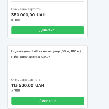
Очікувана вартість
350 000,00 UAH
з ПДВ
Дивитись
Подовжувач Svittex на котушці (50 м, 100 м) з термозахистом, 2х2,5 мм² або еквівалент
Військова частина А0593
Очікувана вартість
113 500,00 UAH
з ПДВ
Дивитись