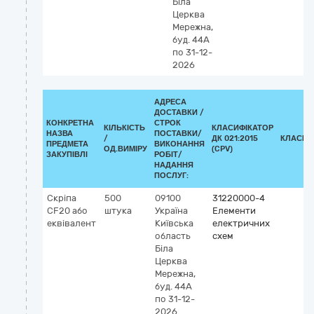
Біла
Церква
Мережна,
буд. 44А
по 31-12-
2026
АДРЕСА
ДОСТАВКИ /
КОНКРЕТНА
СТРОК
КІЛЬКІСТЬ
КЛАСИФІКАТОР
НАЗВА
ПОСТАВКИ/
/
ДК 021:2015
КЛАСИФ
ПРЕДМЕТА
ВИКОНАННЯ
ОД.ВИМІРУ
(CPV)
ЗАКУПІВЛІ
РОБІТ/
НАДАННЯ
ПОСЛУГ:
Скріпа
500
09100
31220000-4
CF20 або
штука
Україна
Елементи
еквівалент
Київська
електричних
область
схем
Біла
Церква
Мережна,
буд. 44А
по 31-12-
2026