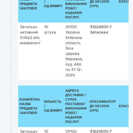
/
ДК 021:2015
КЛАСИФ
ПРЕДМЕТА
ВИКОНАННЯ
ОД.ВИМІРУ
(CPV)
ЗАКУПІВЛІ
РОБІТ/
НАДАННЯ
ПОСЛУГ:
Затискач
10
09100
31224500-7
натяжний
штука
Україна
Затискачі
GUKp2 або
Київська
еквівалент
область
Біла
Церква
Мережна,
буд. 44А
по 31-12-
2026
АДРЕСА
ДОСТАВКИ /
КОНКРЕТНА
СТРОК
КІЛЬКІСТЬ
КЛАСИФІКАТОР
НАЗВА
ПОСТАВКИ/
/
ДК 021:2015
КЛАСИФ
ПРЕДМЕТА
ВИКОНАННЯ
ОД.ВИМІРУ
(CPV)
ЗАКУПІВЛІ
РОБІТ/
НАДАННЯ
ПОСЛУГ:
Затискач
10
09100
31224500-7