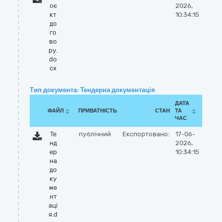
оє
2026,
кт
10:34:15
до
го
во
ру.
do
cx
Тип документа: Тендерна документація
ДАТА
ФАЙЛ
ПРИВАТНІСТЬ
СТАН
ТА
ЧАС
Те
публічний
Експортовано:
17-06-
нд
2026,
ер
10:34:15
на
до
ку
ме
нт
аці
я.d