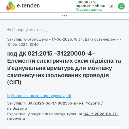
0 800 30 77 55
support@e-tender.ua
UK
Замовити дзвінок
Повернутись назад
Закупівлю оголошено - 17-06-2026, 10:34. Дата останніх змін -
17-06-2026, 10:40
код ДК 021:2015 –31220000-4–
Елементи електричних схем підвісна та
з’єднувальна арматура для монтажу
самонесучих ізольованих проводів
(СІП)
Оголошення про проведення.pdf
Закупівля:
UA-2026-06-17-002555-a
/
на ProZorro
/
на DoZorro
Рядок плану закупівлі та обґрунтування:
UA-P-2026-06-17-
002910-a