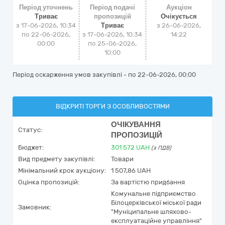
Період уточнень
Період подачі
Аукціон
Триває
пропозицій
Очікується
з 17-06-2026, 10:34
Триває
з
26-06-2026,
по 22-06-2026,
з 17-06-2026, 10:34
14:22
00:00
по 25-06-2026,
10:00
Період оскарження умов закупівлі - по
22-06-2026, 00:00
ВІДКРИТІ ТОРГИ З ОСОБЛИВОСТЯМИ
ОЧІКУВАННЯ
Статус:
ПРОПОЗИЦІЙ
Бюджет:
301 572
UAH
(з ПДВ)
Вид предмету закупівлі:
Товари
Мінімальний крок аукціону:
1 507,86 UAH
Оцінка пропозицій:
За вартістю придбання
Комунальне підприємство
Білоцерківської міської ради
Замовник:
"Муніципальне шляхово-
експлуатаційне управління"