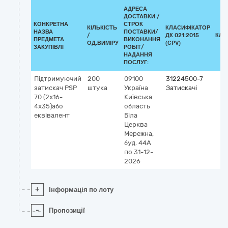
АДРЕСА
ДОСТАВКИ /
КОНКРЕТНА
СТРОК
КІЛЬКІСТЬ
КЛАСИФІКАТОР
НАЗВА
ПОСТАВКИ/
/
ДК 021:2015
КЛА
ПРЕДМЕТА
ВИКОНАННЯ
ОД.ВИМІРУ
(CPV)
ЗАКУПІВЛІ
РОБІТ/
НАДАННЯ
ПОСЛУГ:
Підтримуючий
200
09100
31224500-7
затискач PSP
штука
Україна
Затискачі
70 (2x16-
Київська
4x35)або
область
еквівалент
Біла
Церква
Мережна,
буд. 44А
по 31-12-
2026
+
Інформація по лоту
-
Пропозиції