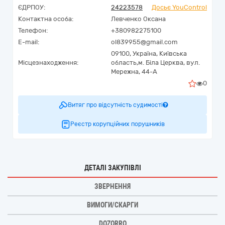
ЄДРПОУ:
24223578
Досьє YouControl
Контактна особа:
Левченко Оксана
Телефон:
+380982275100
E-mail:
ol839955@gmail.com
09100,
Україна
,
Київська
Місцезнаходження:
область,
м. Біла Церква,
вул.
Мережна, 44-А
0
Витяг про відсутність судимості
Реєстр корупційних порушників
ДЕТАЛІ ЗАКУПІВЛІ
ЗВЕРНЕННЯ
ВИМОГИ/СКАРГИ
DOZORRO