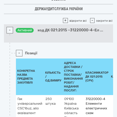
ДЕРЖАУДИТСЛУЖБА УКРАЇНИ
+
-
відкрити всі
закрити всі
-
код ДК 021:2015 –31220000-4–Ел
...
Активний
-
Позиції
АДРЕСА
ДОСТАВКИ /
КОНКРЕТНА
СТРОК
КІЛЬКІСТЬ
КЛАСИФІКАТОР
НАЗВА
ПОСТАВКИ/
/
ДК 021:2015
КЛА
ПРЕДМЕТА
ВИКОНАННЯ
ОД.ВИМІРУ
(CPV)
ЗАКУПІВЛІ
РОБІТ/
НАДАННЯ
ПОСЛУГ:
Гак
250
09100
31220000-4
універсальний
штука
Україна
Елементи
CSC16uz, або
Київська
електричних
еквівалент
область
схем