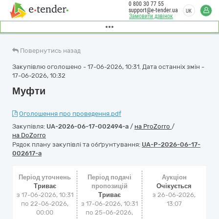
0 800 30 77 55
support@e-tender.ua
UK
Замовити дзвінок
Повернутись назад
Закупівлю оголошено - 17-06-2026, 10:31. Дата останніх змін -
17-06-2026, 10:32
Муфти
Оголошення про проведення.pdf
Закупівля:
UA-2026-06-17-002494-a
/
на ProZorro
/
на DoZorro
Рядок плану закупівлі та обґрунтування:
UA-P-2026-06-17-
002617-a
Період уточнень
Період подачі
Аукціон
Триває
пропозицій
Очікується
з 17-06-2026, 10:31
Триває
з
26-06-2026,
по 22-06-2026,
з 17-06-2026, 10:31
13:07
00:00
по 25-06-2026,