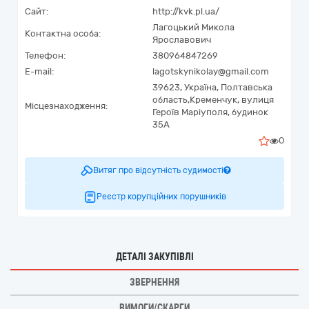
Сайт:
http://kvk.pl.ua/
Лагоцький Микола
Контактна особа:
Ярославович
Телефон:
380964847269
E-mail:
lagotskynikolay@gmail.com
39623,
Україна
,
Полтавська
область,
Кременчук,
вулиця
Місцезнаходження:
Героїв Маріуполя, будинок
35А
0
Витяг про відсутність судимості
Реєстр корупційних порушників
ДЕТАЛІ ЗАКУПІВЛІ
ЗВЕРНЕННЯ
ВИМОГИ/СКАРГИ