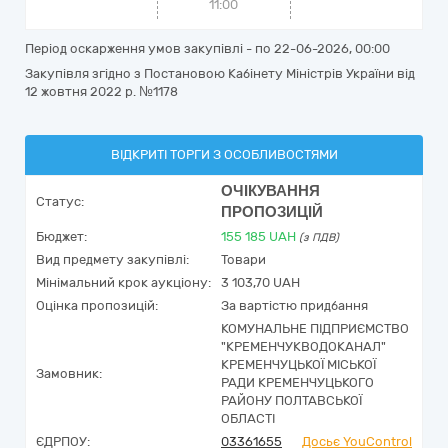
11:00
Період оскарження умов закупівлі - по
22-06-2026, 00:00
Закупівля згідно з Постановою Кабінету Міністрів України від
12 жовтня 2022 р. №1178
ВІДКРИТІ ТОРГИ З ОСОБЛИВОСТЯМИ
ОЧІКУВАННЯ
Статус:
ПРОПОЗИЦІЙ
Бюджет:
155 185
UAH
(з ПДВ)
Вид предмету закупівлі:
Товари
Мінімальний крок аукціону:
3 103,70 UAH
Оцінка пропозицій:
За вартістю придбання
КОМУНАЛЬНЕ ПІДПРИЄМСТВО
"КРЕМЕНЧУКВОДОКАНАЛ"
КРЕМЕНЧУЦЬКОЇ МІСЬКОЇ
Замовник:
РАДИ КРЕМЕНЧУЦЬКОГО
РАЙОНУ ПОЛТАВСЬКОЇ
ОБЛАСТІ
ЄДРПОУ:
03361655
Досьє YouControl