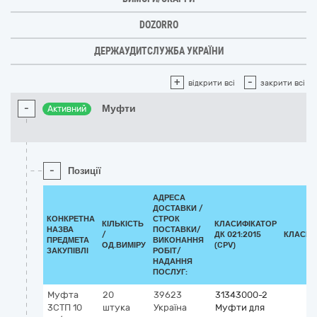
DOZORRO
ДЕРЖАУДИТСЛУЖБА УКРАЇНИ
+
-
відкрити всі
закрити всі
-
Муфти
Активний
-
Позиції
АДРЕСА
ДОСТАВКИ /
КОНКРЕТНА
СТРОК
КІЛЬКІСТЬ
КЛАСИФІКАТОР
НАЗВА
ПОСТАВКИ/
/
ДК 021:2015
КЛАСИФ
ПРЕДМЕТА
ВИКОНАННЯ
ОД.ВИМІРУ
(CPV)
ЗАКУПІВЛІ
РОБІТ/
НАДАННЯ
ПОСЛУГ:
Муфта
20
39623
31343000-2
3СТП 10
штука
Україна
Муфти для