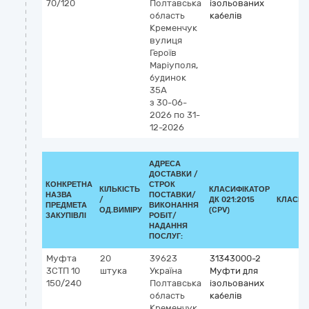
70/120
Полтавська
ізольованих
область
кабелів
Кременчук
вулиця
Героїв
Маріуполя,
будинок
35А
з 30-06-
2026
по 31-
12-2026
АДРЕСА
ДОСТАВКИ /
КОНКРЕТНА
СТРОК
КІЛЬКІСТЬ
КЛАСИФІКАТОР
НАЗВА
ПОСТАВКИ/
/
ДК 021:2015
КЛАСИФ
ПРЕДМЕТА
ВИКОНАННЯ
ОД.ВИМІРУ
(CPV)
ЗАКУПІВЛІ
РОБІТ/
НАДАННЯ
ПОСЛУГ:
Муфта
20
39623
31343000-2
3СТП 10
штука
Україна
Муфти для
150/240
Полтавська
ізольованих
область
кабелів
Кременчук