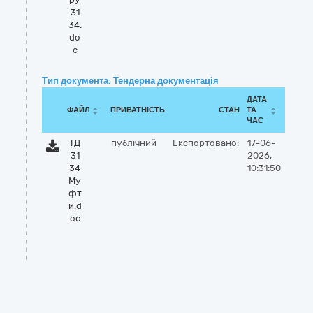
31
34.
do
c
Тип документа: Тендерна документація
ДАТА
ФАЙЛ
ПРИВАТНІСТЬ
СТАН
ТА
ЧАС
ТД
публічний
Експортовано:
17-06-
31
2026,
34
10:31:50
Му
фт
и.d
oc