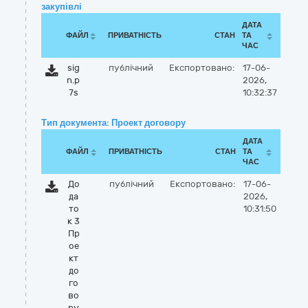
закупівлі
ДАТА
ФАЙЛ
ПРИВАТНІСТЬ
СТАН
ТА
ЧАС
sig
публічний
Експортовано:
17-06-
n.p
2026,
7s
10:32:37
Тип документа: Проект договору
ДАТА
ФАЙЛ
ПРИВАТНІСТЬ
СТАН
ТА
ЧАС
До
публічний
Експортовано:
17-06-
да
2026,
то
10:31:50
к 3
Пр
ое
кт
до
го
во
ру