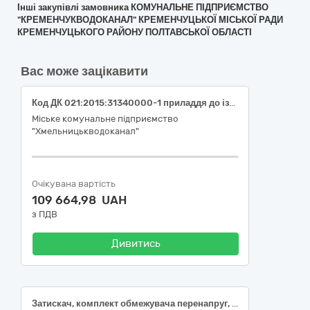
Інші закупівлі замовника КОМУНАЛЬНЕ ПІДПРИЄМСТВО
"КРЕМЕНЧУКВОДОКАНАЛ" КРЕМЕНЧУЦЬКОЇ МІСЬКОЇ РАДИ
КРЕМЕНЧУЦЬКОГО РАЙОНУ ПОЛТАВСЬКОЇ ОБЛАСТІ
Вас може зацікавити
Код ДК 021:2015:31340000-1 приладдя до ізольованих кабелів (Муфти кабельні з’єднувальні та кінцеві.)
Міське комунальне підприємство
"Хмельницькводоканал"
Очікувана вартість
109 664,98 UAH
з ПДВ
Дивитись
Затискач, комплект обмежувача перенапруг, комплект для переносного заземлення, муфта, гак, стрічка, скріпа