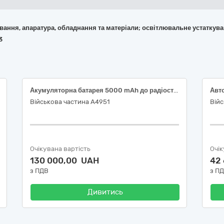
кування, апаратура, обладнання та матеріали; освітлювальне устаткув
3
Акумуляторна батарея 5000 mAh до радіостанцій Motorola R7 R7A з Type-c роз’ємом для зарядки
Військова частина А4951
Війс
Очікувана вартість
Очік
130 000,00 UAH
42
з ПДВ
з П
Дивитись