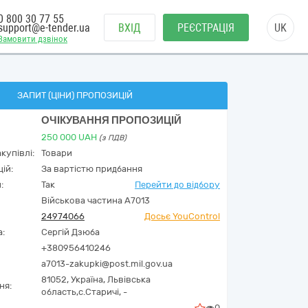
0 800 30 77 55
support@e-tender.ua
ВХІД
РЕЄСТРАЦІЯ
UK
Замовити дзвінок
ЗАПИТ (ЦІНИ) ПРОПОЗИЦІЙ
ОЧІКУВАННЯ ПРОПОЗИЦІЙ
250 000
UAH
(з ПДВ)
купівлі:
Товари
ій:
За вартістю придбання
:
Так
Перейти до відбору
Військова частина А7013
24974066
Досьє YouControl
а:
Сергій Дзюба
+380956410246
a7013-zakupki@post.mil.gov.ua
81052,
Україна
,
Львівська
ня:
область,
с.Старичі,
-
0