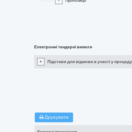
-
Пропозиції
Електронні тендерні вимоги
+
Підстави для відмови в участі у процеду
Друкувати
Корисні посилання