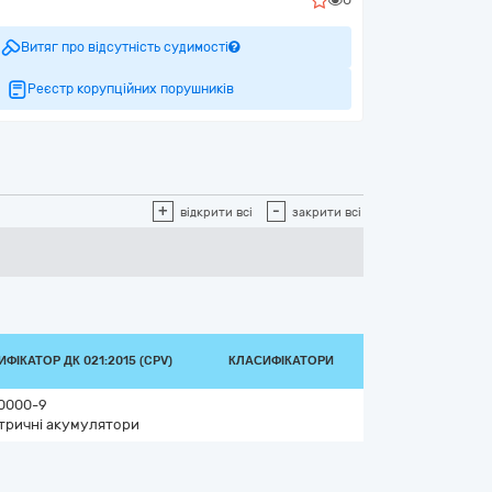
Витяг про відсутність судимості
Реєстр корупційних порушників
+
-
відкрити всі
закрити всі
ФІКАТОР ДК 021:2015 (CPV)
КЛАСИФІКАТОРИ
0000-9
тричні акумулятори