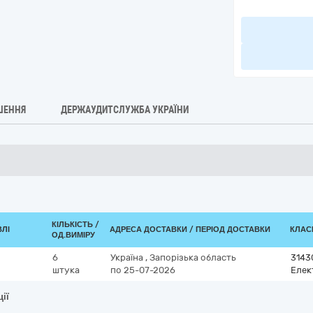
ШЕННЯ
ДЕРЖАУДИТСЛУЖБА УКРАЇНИ
КІЛЬКІСТЬ /
ВЛІ
АДРЕСА ДОСТАВКИ / ПЕРІОД ДОСТАВКИ
КЛАСИ
ОД.ВИМІРУ
6
Україна
,
Запорізька область
3143
штука
по 25-07-2026
Елек
ії