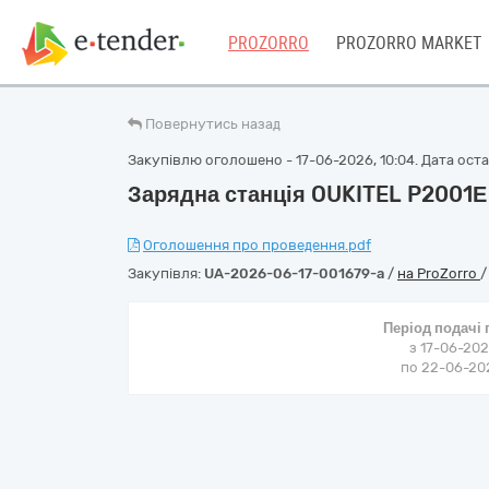
PROZORRO
PROZORRO MARKET
Повернутись назад
Закупівлю оголошено - 17-06-2026, 10:04. Дата остан
Зарядна станція OUKITEL P2001Е 
Оголошення про проведення.pdf
Закупівля:
UA-2026-06-17-001679-a
/
на ProZorro
Період подачі
з 17-06-202
по 22-06-202