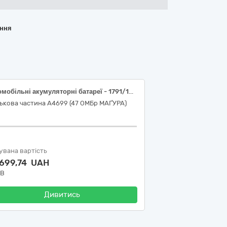
ання
Автомобільні акумуляторні батареї - 1791/13551-в
ькова частина А4699 (47 ОМБр МАҐУРА)
увана вартість
 699,74 UAH
ДВ
Дивитись