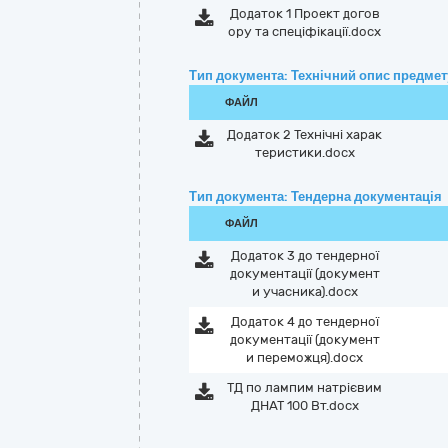
Додаток 1 Проект догов
ору та спеціфікації.docx
Тип документа: Технічний опис предмету
ФАЙЛ
Додаток 2 Технічні харак
теристики.docx
Тип документа: Тендерна документація
ФАЙЛ
Додаток 3 до тендерної
документації (документ
и учасника).docx
Додаток 4 до тендерної
документації (документ
и переможця).docx
ТД по лампим натрієвим
ДНАТ 100 Вт.docx