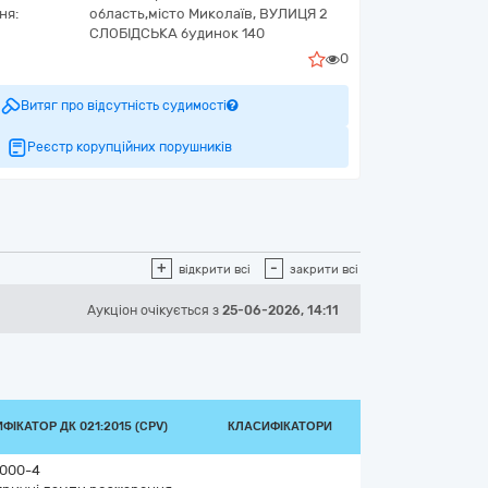
ня:
область,
місто Миколаїв,
ВУЛИЦЯ 2
СЛОБІДСЬКА будинок 140
0
Витяг про відсутність судимості
Реєстр корупційних порушників
+
-
відкрити всі
закрити всі
Аукціон
очікується
з
25-06-2026, 14:11
ФІКАТОР ДК 021:2015 (CPV)
КЛАСИФІКАТОРИ
0000-4