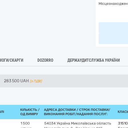
Місцезнаходжен
МОГИ/СКАРГИ
DOZORRO
ДЕРЖАУДИТСЛУЖБА УКРАЇНИ
283 500
UAH
(з ПДВ)
КІЛЬКІСТЬ /
АДРЕСА ДОСТАВКИ /
СТРОК ПОСТАВКИ/
ВЛІ
КЛАСИ
ОД.ВИМІРУ
ВИКОНАННЯ РОБІТ/НАДАННЯ ПОСЛУГ:
1 500
54034
Україна
Миколаївська область
3151