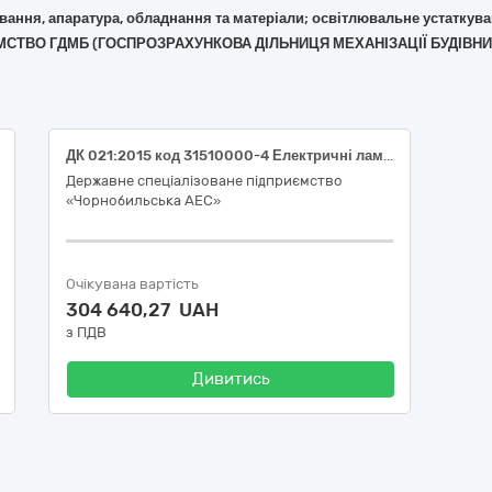
кування, апаратура, обладнання та матеріали; освітлювальне устаткув
ИЄМСТВО ГДМБ (ГОСПРОЗРАХУНКОВА ДІЛЬНИЦЯ МЕХАНІЗАЦІЇ БУДІВН
ДК 021:2015 код 31510000-4 Електричні лампи розжарення (Лампи розжарювання та інші)
Державне спеціалізоване підприємство
«Чорнобильська АЕС»
Очікувана вартість
304 640,27 UAH
з ПДВ
Дивитись