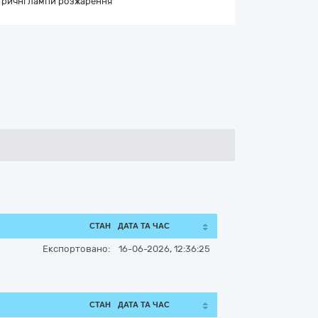
тричні лампи розжарення
СТАН
ДАТА ТА ЧАС
Експортовано:
16-06-2026, 12:36:25
СТАН
ДАТА ТА ЧАС