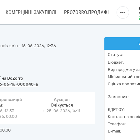
КОМЕРЦІЙНІ ЗАКУПІВЛІ
PROZORRO.ПРОДАЖІ
ніх змін - 16-06-2026, 12:36
Статус:
Бюджет:
Вид предмету за
Мінімальний кро
/
на DoZorro
Оцінка пропозиц
6-06-16-000048-a
Замовник:
 пропозицій
Аукціон
ає
Очікується
ЄДРПОУ:
6, 12:33
з
25-06-2026, 14:11
6, 00:00
Контактна особ
Телефон:
00:00
E-mail: