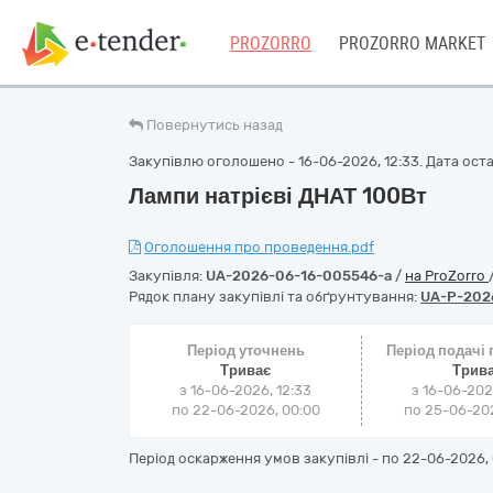
PROZORRO
PROZORRO MARKET
Повернутись назад
Закупівлю оголошено - 16-06-2026, 12:33. Дата остан
Лампи натрієві ДНАТ 100Вт
Оголошення про проведення.pdf
Закупівля:
UA-2026-06-16-005546-a
/
на ProZorro
Рядок плану закупівлі та обґрунтування:
UA-P-202
Період уточнень
Період подачі
Триває
Трив
з 16-06-2026, 12:33
з 16-06-202
по 22-06-2026, 00:00
по 25-06-202
Період оскарження умов закупівлі - по
22-06-2026, 