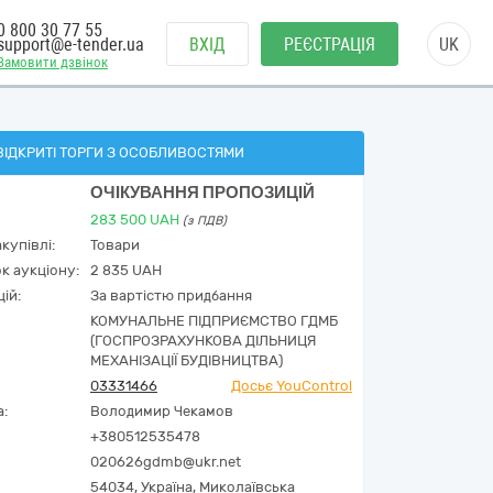
0 800 30 77 55
support@e-tender.ua
ВХІД
РЕЄСТРАЦІЯ
UK
Замовити дзвінок
ВІДКРИТІ ТОРГИ З ОСОБЛИВОСТЯМИ
ОЧІКУВАННЯ ПРОПОЗИЦІЙ
283 500
UAH
(з ПДВ)
купівлі:
Товари
к аукціону:
2 835 UAH
ій:
За вартістю придбання
КОМУНАЛЬНЕ ПІДПРИЄМСТВО ГДМБ
(ГОСПРОЗРАХУНКОВА ДІЛЬНИЦЯ
МЕХАНІЗАЦІЇ БУДІВНИЦТВА)
03331466
Досьє YouControl
а:
Володимир Чекамов
+380512535478
020626gdmb@ukr.net
54034,
Україна
,
Миколаївська