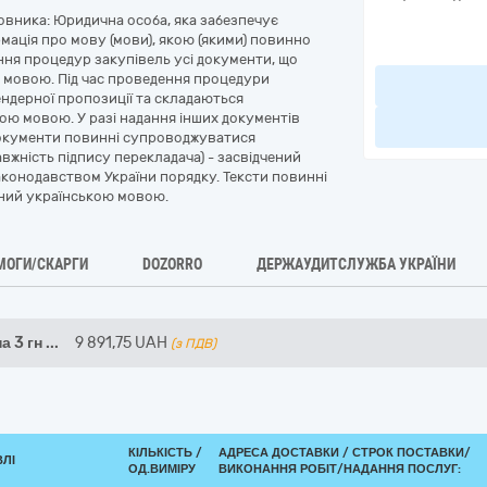
мовника: Юридична особа, яка забезпечує
мація про мову (мови), якою (якими) повинно
ення процедур закупівель усі документи, що
 мовою. Під час проведення процедури
ендерної пропозиції та складаються
ою мовою. У разі надання інших документів
 документи повинні супроводжуватися
вжність підпису перекладача) - засвідчений
конодавством України порядку. Тексти повинні
ений українською мовою.
МОГИ/СКАРГИ
DOZORRO
ДЕРЖАУДИТСЛУЖБА УКРАЇНИ
а 3 гн
...
9 891,75
UAH
(з ПДВ)
КІЛЬКІСТЬ /
АДРЕСА ДОСТАВКИ /
СТРОК ПОСТАВКИ/
ВЛІ
ОД.ВИМІРУ
ВИКОНАННЯ РОБІТ/НАДАННЯ ПОСЛУГ: