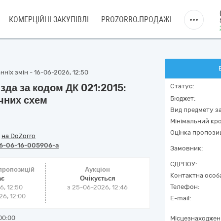
КОМЕРЦІЙНІ ЗАКУПІВЛІ
PROZORRO.ПРОДАЖІ
ніх змін - 16-06-2026, 12:50
зда за кодом ДК 021:2015:
Статус:
чних схем
Бюджет:
Вид предмету за
Мінімальний кро
Оцінка пропозиц
/
на DoZorro
6-06-16-005906-a
Замовник:
ЄДРПОУ:
 пропозицій
Аукціон
Контактна особ
ає
Очікується
Телефон:
6, 12:50
з
25-06-2026, 12:46
6, 12:00
E-mail:
00:00
Місцезнаходжен