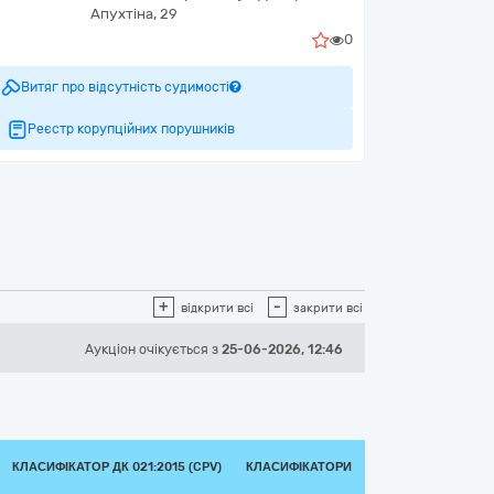
Апухтіна, 29
0
Витяг про відсутність судимості
Реєстр корупційних порушників
+
-
відкрити всі
закрити всі
Аукціон
очікується
з
25-06-2026, 12:46
КЛАСИФІКАТОР ДК 021:2015 (CPV)
КЛАСИФІКАТОРИ