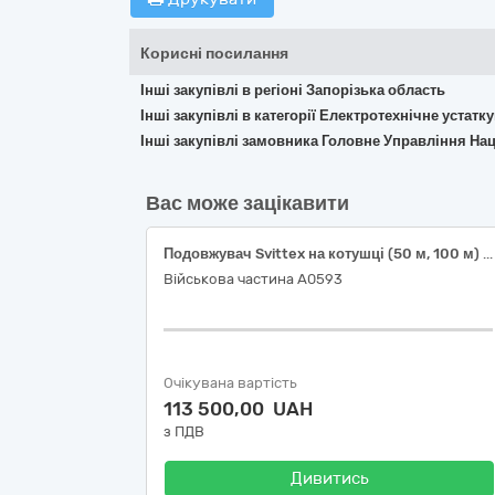
Корисні посилання
Інші закупівлі в регіоні Запорізька область
Інші закупівлі в категорії Електротехнічне устат
Інші закупівлі замовника Головне Управління Наці
Вас може зацікавити
Подовжувач Svittex на котушці (50 м, 100 м) з термозахистом, 2х2,5 мм² або еквівалент
Військова частина А0593
Очікувана вартість
113 500,00 UAH
з ПДВ
Дивитись