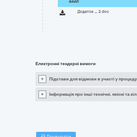
ФАЙЛ
Додаток _ 2.doc
Електронні тендерні вимоги
+
Підстави для відмови в участі у процеду
+
Інформація про інші технічні, якісні та 
Друкувати