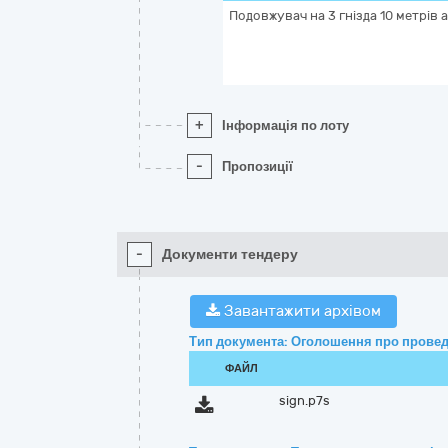
Подовжувач на 3 гнізда 10 метрів 
+
Інформація по лоту
-
Пропозиції
-
Документи тендеру
Завантажити архівом
Тип документа: Оголошення про провед
ФАЙЛ
sign.p7s