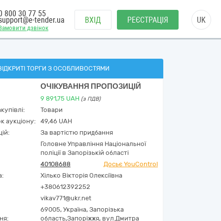
0 800 30 77 55
support@e-tender.ua
ВХІД
РЕЄСТРАЦІЯ
UK
Замовити дзвінок
ВІДКРИТІ ТОРГИ З ОСОБЛИВОСТЯМИ
ОЧІКУВАННЯ ПРОПОЗИЦІЙ
9 891,75
UAH
(з ПДВ)
купівлі:
Товари
к аукціону:
49,46 UAH
ій:
За вартістю придбання
Головне Управління Національної
поліції в Запорізькій області
40108688
Досьє YouControl
а:
Хілько Вікторія Олексіївна
+380612392252
vikav771@ukr.net
69005,
Україна
,
Запорізька
ня:
область,
Запоріжжя,
вул.Дмитра