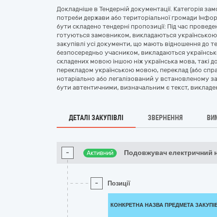
Докладніше в Тендерній документації. Категорія за
потреби держави або територіальної громади Інфор
бути складено тендерні пропозиції: Під час провед
готуються замовником, викладаються українською
закупівлі усі документи, що мають відношення до т
безпосередньо учасником, викладаються українськ
складених мовою іншою ніж українська мова, такі
перекладом українською мовою, переклад (або спра
нотаріально або легалізований у встановленому за
бути автентичними, визначальним є текст, виклад
ДЕТАЛІ ЗАКУПІВЛІ
ЗВЕРНЕННЯ
ВИ
-
Подовжувач електричний н
Активний
-
Позиції
КОНКРЕТНА НАЗВА ПРЕДМЕТА ЗАКУПІ