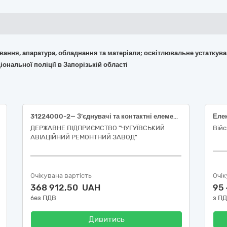
кування, апаратура, обладнання та матеріали; освітлювальне устаткув
ональної поліції в Запорізькій області
31224000-2— З’єднувачі та контактні елементи
Еле
ДЕРЖАВНЕ ПІДПРИЄМСТВО "ЧУГУЇВСЬКИЙ
Війс
АВІАЦІЙНИЙ РЕМОНТНИЙ ЗАВОД"
Очікувана вартість
Очік
368 912,50 UAH
95
без ПДВ
з П
Дивитись