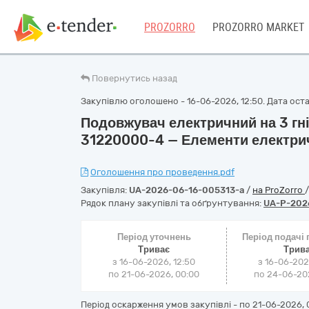
PROZORRO
PROZORRO MARKET
Повернутись назад
Закупівлю оголошено - 16-06-2026, 12:50. Дата остан
Подовжувач електричний на 3 гні
31220000-4 — Елементи електри
Оголошення про проведення.pdf
Закупівля:
UA-2026-06-16-005313-a
/
на ProZorro
Рядок плану закупівлі та обґрунтування:
UA-P-202
Період уточнень
Період подачі
Триває
Трив
з 16-06-2026, 12:50
з 16-06-202
по 21-06-2026, 00:00
по 24-06-202
Період оскарження умов закупівлі - по
21-06-2026, 