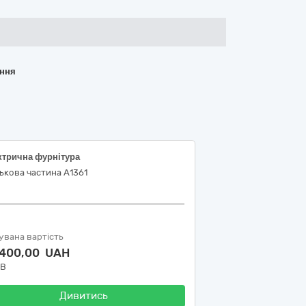
ання
ктрична фурнітура
ькова частина А1361
увана вартість
 400,00 UAH
ДВ
Дивитись