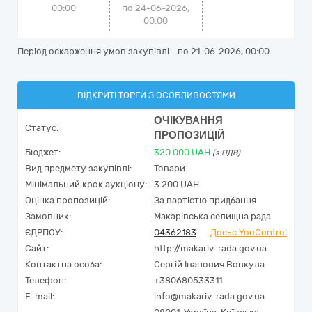
00:00
по 24-06-2026,
00:00
Період оскарження умов закупівлі - по
21-06-2026, 00:00
ВІДКРИТІ ТОРГИ З ОСОБЛИВОСТЯМИ
ОЧІКУВАННЯ
Статус:
ПРОПОЗИЦІЙ
Бюджет:
320 000
UAH
(з ПДВ)
Вид предмету закупівлі:
Товари
Мінімальний крок аукціону:
3 200 UAH
Оцінка пропозицій:
За вартістю придбання
Замовник:
Макарівська селищна рада
ЄДРПОУ:
04362183
Досьє YouControl
Сайт:
http://makariv-rada.gov.ua
Контактна особа:
Сергій Іванович Вовкула
Телефон:
+380680533311
E-mail:
info@makariv-rada.gov.ua