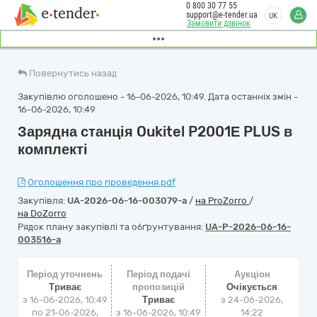
0 800 30 77 55
support@e-tender.ua
UK
Замовити дзвінок
Повернутись назад
Закупівлю оголошено - 16-06-2026, 10:49. Дата останніх змін -
16-06-2026, 10:49
Зарядна станція Oukitel P2001Е PLUS в
комплекті
Оголошення про проведення.pdf
Закупівля:
UA-2026-06-16-003079-a
/
на ProZorro
/
на DoZorro
Рядок плану закупівлі та обґрунтування:
UA-P-2026-06-16-
003516-a
Період уточнень
Період подачі
Аукціон
Триває
пропозицій
Очікується
з 16-06-2026, 10:49
Триває
з
24-06-2026,
по 21-06-2026,
з 16-06-2026, 10:49
14:22