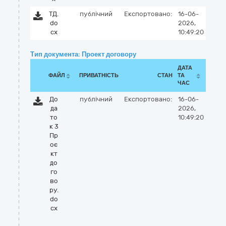
ТД.
публічний
Експортовано:
16-06-
do
2026,
cx
10:49:20
Тип документа: Проект договору
ДАТА
ФАЙЛ
ПРИВАТНІСТЬ
СТАН
ТА
ЧАС
До
публічний
Експортовано:
16-06-
да
2026,
то
10:49:20
к 3
Пр
оє
кт
до
го
во
ру.
do
cx