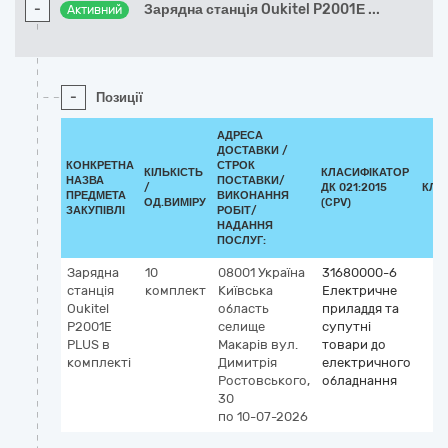
-
Зарядна станція Oukitel P2001Е
...
Активний
-
Позиції
АДРЕСА
ДОСТАВКИ /
КОНКРЕТНА
СТРОК
КІЛЬКІСТЬ
КЛАСИФІКАТОР
НАЗВА
ПОСТАВКИ/
/
ДК 021:2015
КЛА
ПРЕДМЕТА
ВИКОНАННЯ
ОД.ВИМІРУ
(CPV)
ЗАКУПІВЛІ
РОБІТ/
НАДАННЯ
ПОСЛУГ:
Зарядна
10
08001
Україна
31680000-6
станція
комплект
Київська
Електричне
Oukitel
область
приладдя та
P2001Е
селище
супутні
PLUS в
Макарів
вул.
товари до
комплекті
Димитрія
електричного
Ростовського,
обладнання
30
по 10-07-2026