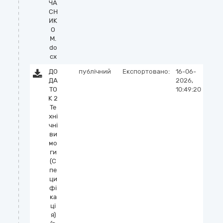
ЧА
СН
ИК
О
М.
do
cx
ДО
публічний
Експортовано:
16-06-
ДА
2026,
ТО
10:49:20
К 2
Те
хні
чні
ви
мо
ги
(С
пе
ци
фі
ка
ці
я)