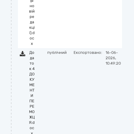
(в
но
вій
ре
да
кці
ї).d
oc
x
До
публічний
Експортовано:
16-06-
да
2026,
то
10:49:20
к 4
ДО
КУ
МЕ
НТ
И
ПЕ
РЕ
МО
ЖЦ
Я.d
oc
x