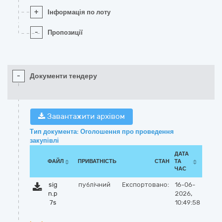
+
Інформація по лоту
-
Пропозиції
-
Документи тендеру
Завантажити архівом
Тип документа: Оголошення про проведення
закупівлі
ДАТА
ФАЙЛ
ПРИВАТНІСТЬ
СТАН
ТА
ЧАС
sig
публічний
Експортовано:
16-06-
n.p
2026,
7s
10:49:58