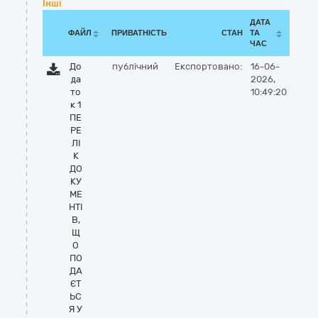
Інші
ДАТА
ФАЙЛ
ПРИВАТНІСТЬ
СТАН
ТА
ЧАС
До
публічний
Експортовано:
16-06-
да
2026,
то
10:49:20
к 1
ПЕ
РЕ
ЛІ
К
ДО
КУ
МЕ
НТІ
В,
Щ
О
ПО
ДА
ЄТ
ЬС
Я У