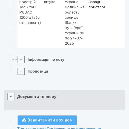
пристрій
штука
Україна
Зарядні
ToolkitRC
Волинська
пристрої
M8DAC
область
1200 W (або
селище
еквівалент)
Шацьк
вул. Героїв
України, 1Б
по 24-07-
2026
+
Інформація по лоту
-
Пропозиції
-
Документи тендеру
Завантажити архівом
Тип документа: Оголошення про проведення