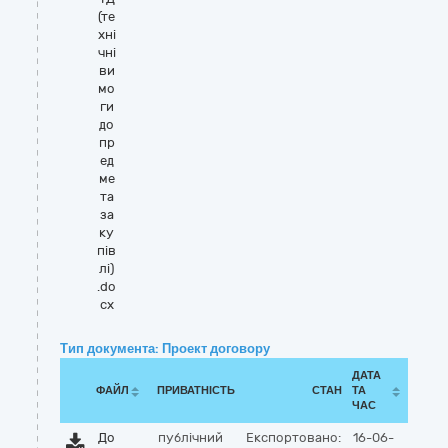
(те
хні
чні
ви
мо
ги
до
пр
ед
ме
та
за
ку
пів
лі)
.do
cx
Тип документа: Проект договору
ДАТА
ФАЙЛ
ПРИВАТНІСТЬ
СТАН
ТА
ЧАС
До
публічний
Експортовано:
16-06-