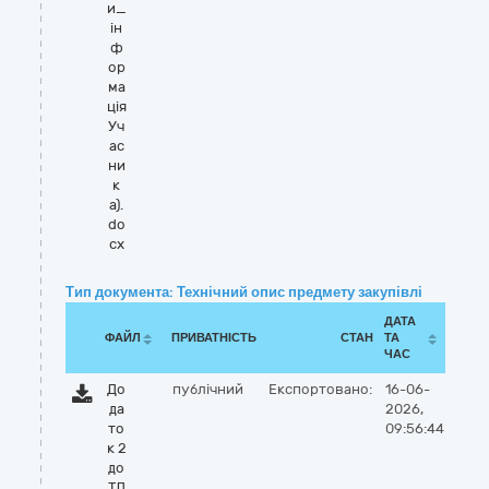
и_
ін
ф
ор
ма
ція
Уч
ас
ни
к
а).
do
cx
Тип документа: Технічний опис предмету закупівлі
ДАТА
ФАЙЛ
ПРИВАТНІСТЬ
СТАН
ТА
ЧАС
До
публічний
Експортовано:
16-06-
да
2026,
то
09:56:44
к 2
до
ТД