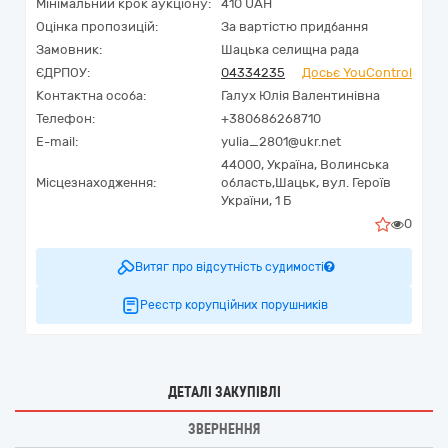
Мінімальний крок аукціону:
410 UAH
Оцінка пропозицій:
За вартістю придбання
Замовник:
Шацька селищна рада
ЄДРПОУ:
04334235
Досьє YouControl
Контактна особа:
Галух Юлія Валентинівна
Телефон:
+380686268710
E-mail:
yulia_2801@ukr.net
44000,
Україна
,
Волинська
Місцезнаходження:
область,
Шацьк,
вул. Героїв
України, 1 Б
0
Витяг про відсутність судимості
Реєстр корупційних порушників
ДЕТАЛІ ЗАКУПІВЛІ
ЗВЕРНЕННЯ