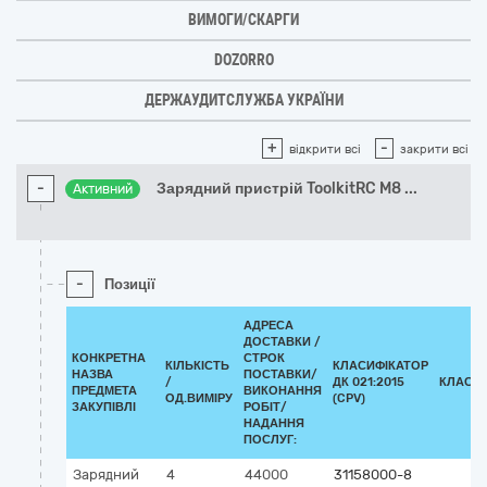
ВИМОГИ/СКАРГИ
DOZORRO
ДЕРЖАУДИТСЛУЖБА УКРАЇНИ
+
-
відкрити всі
закрити всі
-
Зарядний пристрій ToolkitRC M8
...
Активний
-
Позиції
АДРЕСА
ДОСТАВКИ /
КОНКРЕТНА
СТРОК
КІЛЬКІСТЬ
КЛАСИФІКАТОР
НАЗВА
ПОСТАВКИ/
/
ДК 021:2015
КЛАСИ
ПРЕДМЕТА
ВИКОНАННЯ
ОД.ВИМІРУ
(CPV)
ЗАКУПІВЛІ
РОБІТ/
НАДАННЯ
ПОСЛУГ:
Зарядний
4
44000
31158000-8