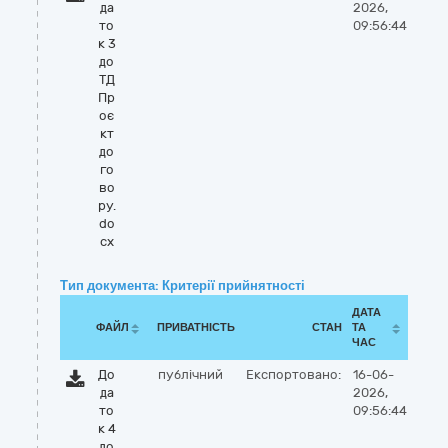
да
2026,
то
09:56:44
к 3
до
ТД
Пр
оє
кт
до
го
во
ру.
do
cx
Тип документа: Критерії прийнятності
ДАТА
ФАЙЛ
ПРИВАТНІСТЬ
СТАН
ТА
ЧАС
До
публічний
Експортовано:
16-06-
да
2026,
то
09:56:44
к 4
до