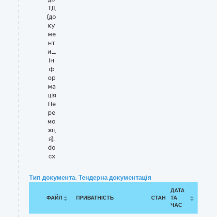
ТД
(до
ку
ме
нт
и_
ін
ф
ор
ма
ція
Пе
ре
мо
жц
я).
do
cx
Тип документа: Тендерна документація
ДАТА
ФАЙЛ
ПРИВАТНІСТЬ
СТАН
ТА
ЧАС