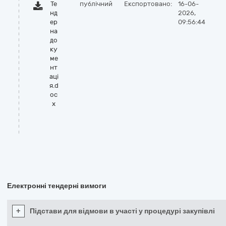
Те
публічний
Експортовано:
16-06-
нд
2026,
ер
09:56:44
на
до
ку
ме
нт
аці
я.d
oc
x
Електронні тендерні вимоги
+
Підстави для відмови в участі у процедурі закупівлі