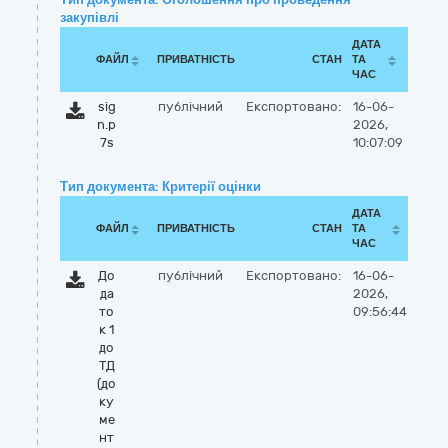
закупівлі
ДАТА
ФАЙЛ
ПРИВАТНІСТЬ
СТАН
ТА
ЧАС
sig
публічний
Експортовано:
16-06-
n.p
2026,
7s
10:07:09
Тип документа: Критерії оцінки
ДАТА
ФАЙЛ
ПРИВАТНІСТЬ
СТАН
ТА
ЧАС
До
публічний
Експортовано:
16-06-
да
2026,
то
09:56:44
к 1
до
ТД
(до
ку
ме
нт