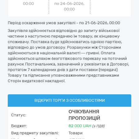
00:00
по 24-06-2026,
00:00
Період оскарження умов закупівлі - по
21-06-2026, 00:00
Закупівля здійснюється відповідно до запиту військової
частини з наступною передачею їм товару, як кінцевому
споживачу. Поставка буде здійснюватись однією партією,
відповідно до умов договору. Розрахунки між Сторонами
здійснюються в національній валюті — гривні. Оплата
здійснюється шляхом безготівкового переказу на поточний
рахунок Постачальника, зазначений у реквізитах в Договорі,
протягом 7 календарних днів з дати поставки (передачі)
Товару та підписання уповноваженими представниками
Сторін видаткової накладної.
ВІДКРИТІ ТОРГИ З ОСОБЛИВОСТЯМИ
ОЧІКУВАННЯ
Статус:
ПРОПОЗИЦІЙ
Бюджет:
82 000
UAH
(з ПДВ)
Вид предмету закупівлі:
Товари