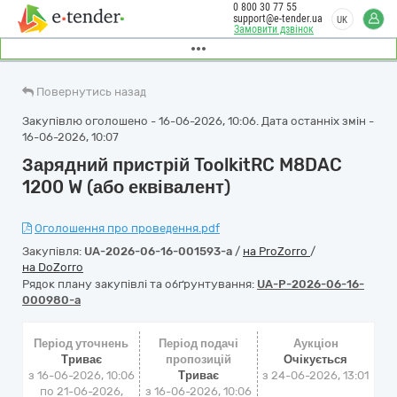
0 800 30 77 55
support@e-tender.ua
UK
Замовити дзвінок
Повернутись назад
Закупівлю оголошено - 16-06-2026, 10:06. Дата останніх змін -
16-06-2026, 10:07
Зарядний пристрій ToolkitRC M8DAC
1200 W (або еквівалент)
Оголошення про проведення.pdf
Закупівля:
UA-2026-06-16-001593-a
/
на ProZorro
/
на DoZorro
Рядок плану закупівлі та обґрунтування:
UA-P-2026-06-16-
000980-a
Період уточнень
Період подачі
Аукціон
Триває
пропозицій
Очікується
з 16-06-2026, 10:06
Триває
з
24-06-2026, 13:01
по 21-06-2026,
з 16-06-2026, 10:06