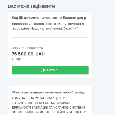
Вас може зацікавити
Код ДК 021:2015 – 31150000-2 Баласти для розрядних ламп чи трубок (Зарядний пристрій, пусковий пристрій)
Державна установа "Центр обслуговування
підрозділів Національної поліції України"
Очікувана вартість
75 580,00 UAH
з ПДВ
Дивитись
«Система безперебійного живлення» за кодом ДК 021:2015 – 31150000-2 «Баласти для розрядних ламп чи трубок»
КОМУНАЛЬНА УСТАНОВА "ЦЕНТР
ФІНАНСУВАННЯ ТА ГОСПОДАРСЬКОЇ
ДІЯЛЬНОСТІ ЗАКЛАДІВ ТА УСТАНОВ СИСТЕМИ
ОСВІТИ ХАДЖИБЕЙСЬКОГО РАЙОНУ М. ОДЕСИ"