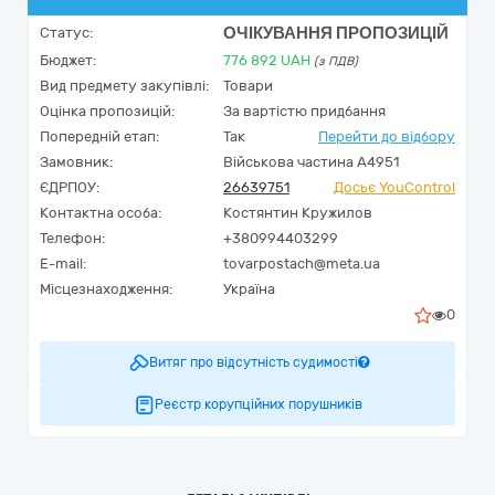
ОЧІКУВАННЯ ПРОПОЗИЦІЙ
Статус:
Бюджет:
776 892
UAH
(з ПДВ)
Вид предмету закупівлі:
Товари
Оцінка пропозицій:
За вартістю придбання
Попередній етап:
Так
Перейти до відбору
Замовник:
Військова частина А4951
ЄДРПОУ:
26639751
Досьє YouControl
Контактна особа:
Костянтин Кружилов
Телефон:
+380994403299
E-mail:
tovarpostach@meta.ua
Місцезнаходження:
Україна
0
Витяг про відсутність судимості
Реєстр корупційних порушників