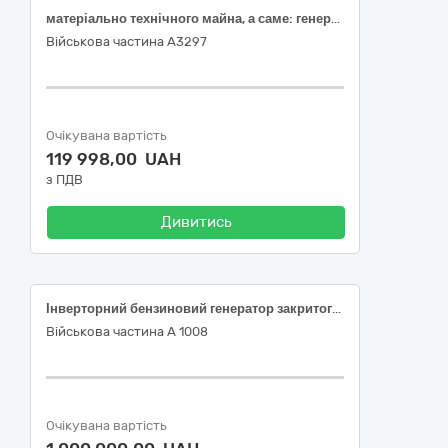
матеріально технічного майна, а саме: генератор спеціального призначення
Військова частина А3297
Очікувана вартість
119 998,00 UAH
з ПДВ
Дивитись
Інверторний бензиновий генератор закритого типу 2,5-3,0 кВт – 30 шт; Інверторний бензиновий генератор закритого типу 3,2-3,5 кВт – 10 шт;
Військова частина А 1008
Очікувана вартість