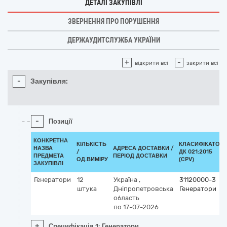
ДЕТАЛІ ЗАКУПІВЛІ
ЗВЕРНЕННЯ ПРО ПОРУШЕННЯ
ДЕРЖАУДИТСЛУЖБА УКРАЇНИ
+
-
відкрити всі
закрити всі
-
Закупівля:
-
Позиції
КОНКРЕТНА
КІЛЬКІСТЬ
КЛАСИФІКАТОР
НАЗВА
АДРЕСА ДОСТАВКИ /
/
ДК 021:2015
ПРЕДМЕТА
ПЕРІОД ДОСТАВКИ
ОД.ВИМІРУ
(CPV)
ЗАКУПІВЛІ
Генератори
12
Україна
,
31120000-3
штука
Дніпропетровська
Генератори
область
по 17-07-2026
+
Специфікація 1: Генератори