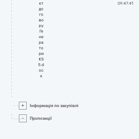
кт
09:47:41
до
го
во
ру
Ге
не
ра
то
ри
KS
5.d
oc
x
+
Інформація по закупівлі
-
Пропозиції