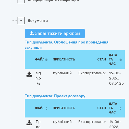
-
Документи
Завантажити архівом
Тип документа: Оголошення про проведення
закупівлі
ДАТА
ФАЙЛ
ПРИВАТНІСТЬ
СТАН
ТА
ЧАС
sig
публічний
Експортовано:
16-06-
n.p
2026,
7s
09:51:25
Тип документа: Проект договору
ДАТА
ФАЙЛ
ПРИВАТНІСТЬ
СТАН
ТА
ЧАС
Пр
публічний
Експортовано:
16-06-
оє
2026,