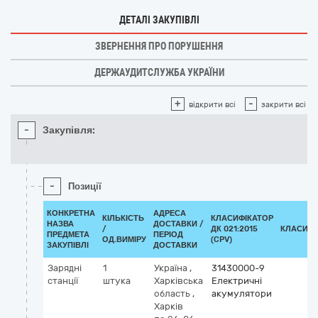
ДЕТАЛІ ЗАКУПІВЛІ
ЗВЕРНЕННЯ ПРО ПОРУШЕННЯ
ДЕРЖАУДИТСЛУЖБА УКРАЇНИ
+
-
відкрити всі
закрити всі
-
Закупівля:
-
Позиції
КОНКРЕТНА
АДРЕСА
КІЛЬКІСТЬ
КЛАСИФІКАТОР
НАЗВА
ДОСТАВКИ /
/
ДК 021:2015
КЛАСИФІ
ПРЕДМЕТА
ПЕРІОД
ОД.ВИМІРУ
(CPV)
ЗАКУПІВЛІ
ДОСТАВКИ
Зарядні
1
Україна
,
31430000-9
станції
штука
Харківська
Електричні
область
,
акумулятори
Харків