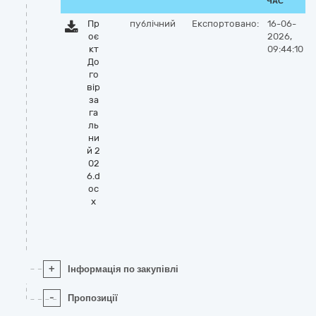
ЧАС
Пр
публічний
Експортовано:
16-06-
оє
2026,
кт
09:44:10
До
го
вір
за
га
ль
ни
й 2
02
6.d
oc
x
+
Інформація по закупівлі
-
Пропозиції