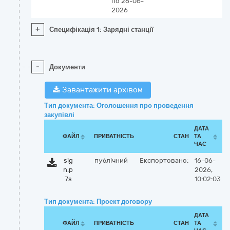
по 26-06-
2026
+
Специфікація 1: Зарядні станції
-
Документи
Завантажити архівом
Тип документа: Оголошення про проведення
закупівлі
ДАТА
ФАЙЛ
ПРИВАТНІСТЬ
СТАН
ТА
ЧАС
sig
публічний
Експортовано:
16-06-
n.p
2026,
7s
10:02:03
Тип документа: Проект договору
ДАТА
ФАЙЛ
ПРИВАТНІСТЬ
СТАН
ТА