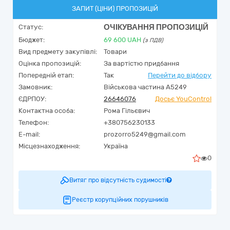
ЗАПИТ (ЦІНИ) ПРОПОЗИЦІЙ
ОЧІКУВАННЯ ПРОПОЗИЦІЙ
Статус:
Бюджет:
69 600
UAH
(з ПДВ)
Вид предмету закупівлі:
Товари
Оцінка пропозицій:
За вартістю придбання
Попередній етап:
Так
Перейти до відбору
Замовник:
Військова частина А5249
ЄДРПОУ:
26646076
Досьє YouControl
Контактна особа:
Рома Гільєвич
Телефон:
+380756230133
E-mail:
prozorro5249@gmail.com
Місцезнаходження:
Україна
0
Витяг про відсутність судимості
Реєстр корупційних порушників