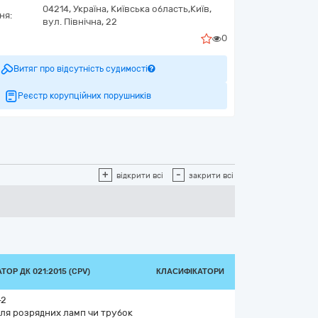
04214,
Україна
,
Київська область,
Київ,
ня:
вул. Північна, 22
0
Витяг про відсутність судимості
Реєстр корупційних порушників
+
-
відкрити всі
закрити всі
ТОР ДК 021:2015 (CPV)
КЛАСИФІКАТОРИ
-2
для розрядних ламп чи трубок