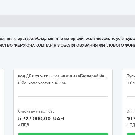
кування, апаратура, обладнання та матеріали; освітлювальне устаткув
РИЄМСТВО "КЕРУЮЧА КОМПАНІЯ З ОБСЛУГОВУВАННЯ ЖИТЛОВОГО ФОН
код ДК 021:2015 – 31154000-0 «Безперебійні джерела живлення» (Портативна зарядна станція EcoFlow DELTA 3 Max)
Військова частина А5174
Війс
Очікувана вартість
Очік
5 727 000,00 UAH
10
з ПДВ
з П