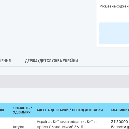
Місцезнаходжен
ШЕННЯ
ДЕРЖАУДИТСЛУЖБА УКРАЇНИ
КІЛЬКІСТЬ /
ВЛІ
АДРЕСА ДОСТАВКИ / ПЕРІОД ДОСТАВКИ
КЛАСИФІКА
ОД.ВИМІРУ
1
Україна
,
Київська область
,
Київ
,
31150000
штука
просп.Оболонський,36-Д
Баласти 