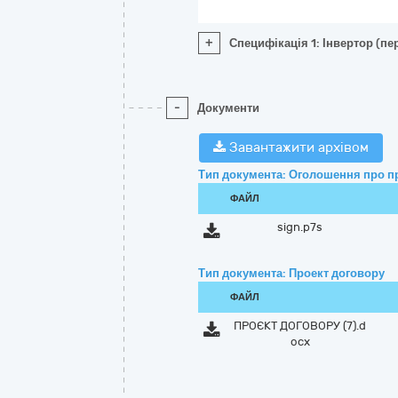
+
Специфікація 1: Інвертор (п
-
Документи
Завантажити архівом
Тип документа: Оголошення про п
ФАЙЛ
sign.p7s
Тип документа: Проект договору
ФАЙЛ
ПРОЄКТ ДОГОВОРУ (7).d
ocx