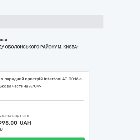
ання
ДУ ОБОЛОНСЬКОГО РАЙОНУ М. КИЄВА"
Пуско-зарядний пристрій Intertool AT-3016 або аналог не нижчої якості
ькова частина А7049
увана вартість
 998,00 UAH
ДВ