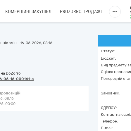
КОМЕРЦІЙНІ ЗАКУПІВЛІ
PROZORRO.ПРОДАЖІ
ніх змін - 16-06-2026, 08:16
Статус:
Бюджет:
Вид предмету за
Оцінка пропозиц
/
на DoZorro
Попередній етап
6-06-16-000161-a
 пропозицій
Замовник:
6, 08:16
6, 00:00
ЄДРПОУ:
Контактна особ
Телефон:
E-mail: