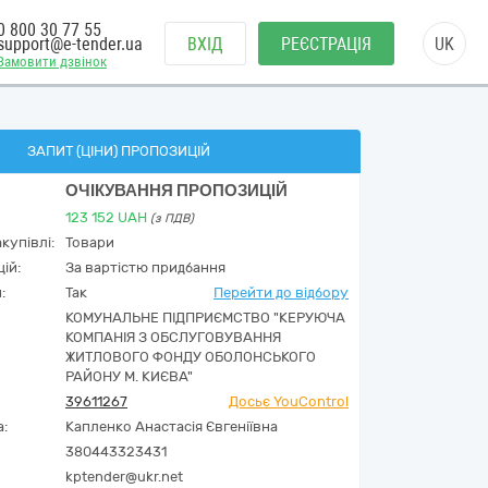
0 800 30 77 55
support@e-tender.ua
ВХІД
РЕЄСТРАЦІЯ
UK
Замовити дзвінок
ЗАПИТ (ЦІНИ) ПРОПОЗИЦІЙ
ОЧІКУВАННЯ ПРОПОЗИЦІЙ
123 152
UAH
(з ПДВ)
купівлі:
Товари
ій:
За вартістю придбання
:
Так
Перейти до відбору
КОМУНАЛЬНЕ ПІДПРИЄМСТВО "КЕРУЮЧА
КОМПАНІЯ З ОБСЛУГОВУВАННЯ
ЖИТЛОВОГО ФОНДУ ОБОЛОНСЬКОГО
РАЙОНУ М. КИЄВА"
39611267
Досьє YouControl
а:
Капленко Анастасія Євгеніївна
380443323431
kptender@ukr.net