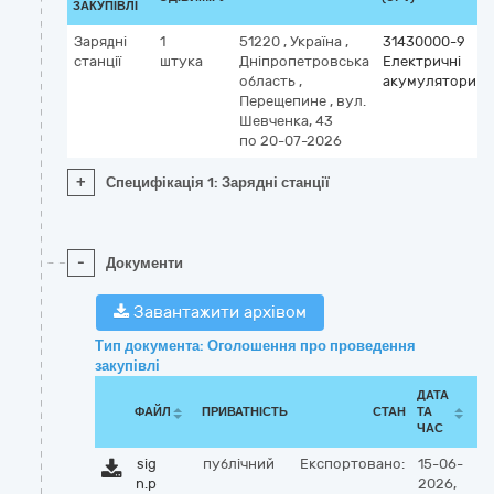
ЗАКУПІВЛІ
Зарядні
1
51220
,
Україна
,
31430000-9
станції
штука
Дніпропетровська
Електричні
область
,
акумулятори
Перещепине
,
вул.
Шевченка, 43
по 20-07-2026
+
Специфікація 1: Зарядні станції
-
Документи
Завантажити архівом
Тип документа: Оголошення про проведення
закупівлі
ДАТА
ФАЙЛ
ПРИВАТНІСТЬ
СТАН
ТА
ЧАС
sig
публічний
Експортовано:
15-06-
n.p
2026,