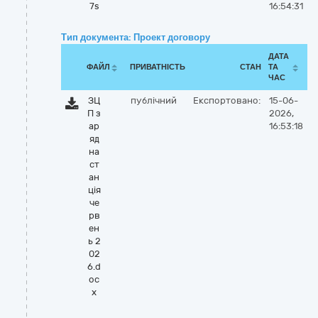
7s
16:54:31
Тип документа: Проект договору
ДАТА
ФАЙЛ
ПРИВАТНІСТЬ
СТАН
ТА
ЧАС
ЗЦ
публічний
Експортовано:
15-06-
П з
2026,
ар
16:53:18
яд
на
ст
ан
ція
че
рв
ен
ь 2
02
6.d
oc
x