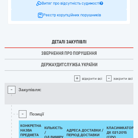
Витяг про відсутність судимості
Реєстр корупційних порушників
ДЕТАЛІ ЗАКУПІВЛІ
ЗВЕРНЕННЯ ПРО ПОРУШЕННЯ
ДЕРЖАУДИТСЛУЖБА УКРАЇНИ
+
-
відкрити всі
закрити всі
-
Закупівля:
-
Позиції
КОНКРЕТНА
КІЛЬКІСТЬ
КЛАСИФІКАТОР
НАЗВА
АДРЕСА ДОСТАВКИ /
/
ДК 021:2015
ПРЕДМЕТА
ПЕРІОД ДОСТАВКИ
ОД.ВИМІРУ
(CPV)