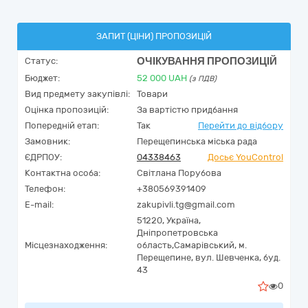
ЗАПИТ (ЦІНИ) ПРОПОЗИЦІЙ
ОЧІКУВАННЯ ПРОПОЗИЦІЙ
Статус:
Бюджет:
52 000
UAH
(з ПДВ)
Вид предмету закупівлі:
Товари
Оцінка пропозицій:
За вартістю придбання
Попередній етап:
Так
Перейти до відбору
Замовник:
Перещепинська міська рада
ЄДРПОУ:
04338463
Досьє YouControl
Контактна особа:
Світлана Порубова
Телефон:
+380569391409
E-mail:
zakupivli.tg@gmail.com
51220,
Україна
,
Дніпропетровська
Місцезнаходження:
область,
Самарівський, м.
Перещепине,
вул. Шевченка, буд.
43
0